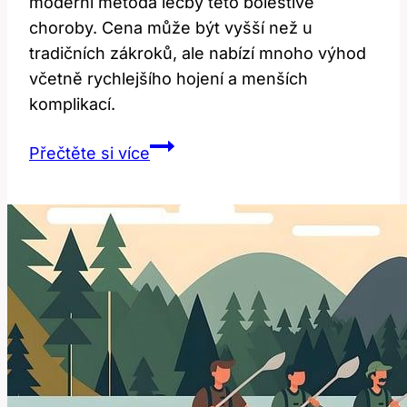
moderní metoda léčby této bolestivé
choroby. Cena může být vyšší než u
tradičních zákroků, ale nabízí mnoho výhod
včetně rychlejšího hojení a menších
komplikací.
Operace
Přečtěte si více
karpálního
tunelu
laserem:
Cena
a
výhody