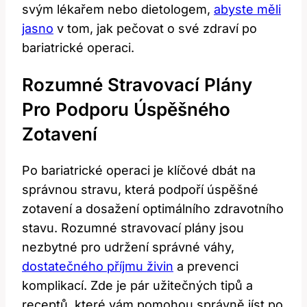
svým lékařem nebo dietologem,
abyste ⁤měli
jasno
v tom, jak pečovat o své zdraví ‌po
bariatrické operaci.
Rozumné Stravovací Plány
Pro Podporu Úspěšného
Zotavení
Po bariatrické operaci je klíčové dbát‍ na
správnou stravu, která podpoří úspěšné
zotavení a dosažení optimálního zdravotního
stavu. Rozumné stravovací plány jsou
nezbytné pro udržení správné váhy,
dostatečného příjmu živin
a prevenci
komplikací. ‌Zde je pár užitečných tipů a
receptů, které ‍vám pomohou správně jíst po