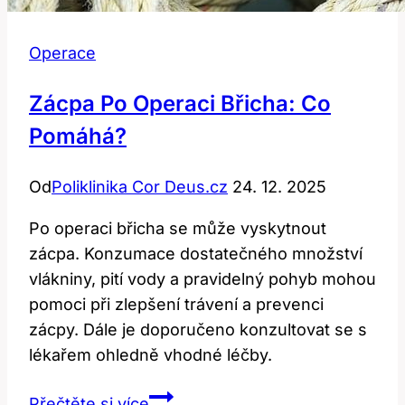
Operace
Zácpa Po Operaci Břicha: Co
Pomáhá?
Od
Poliklinika Cor Deus.cz
24. 12. 2025
Po operaci břicha se může vyskytnout
zácpa. Konzumace dostatečného množství
vlákniny, pití vody a pravidelný pohyb mohou
pomoci při zlepšení trávení a prevenci
zácpy. Dále je doporučeno konzultovat se s
lékařem ohledně vhodné léčby.
Zácpa
Přečtěte si více