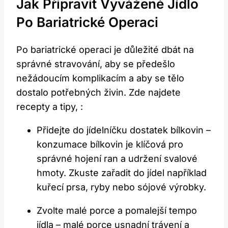
Jak Připravit Vyvážené Jídlo
Po Bariatrické Operaci
Po bariatrické operaci je důležité dbát na
správné stravování, aby ⁣se předešlo
nežádoucím ‍komplikacím a aby ⁣se tělo
dostalo ⁤potřebných ‍živin. Zde najdete
recepty a tipy, :
Přidejte⁣ do jídelníčku dostatek bílkovin –
konzumace⁣ bílkovin je‍ klíčová pro
správné hojení ran a udržení svalové
hmoty. Zkuste zařadit do jídel například
kuřecí⁤ prsa, ryby nebo sójové výrobky.
Zvolte ‌malé porce a pomalejší tempo
jídla – malé porce usnadní trávení a