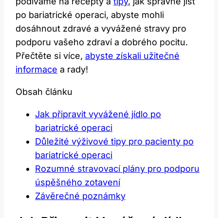
podíváme na recepty a
tipy
,⁤ jak správně jíst
po bariatrické ⁢operaci, abyste mohli
dosáhnout zdravé a vyvážené stravy pro
podporu vašeho zdraví a ⁣dobrého pocitu.
Přečtěte si více,
abyste získali užitečné
informace
a rady!
Obsah článku
Jak připravit vyvážené jídlo po
bariatrické operaci
Důležité výživové tipy pro ⁣pacienty ‍po⁢
bariatrické operaci
Rozumné stravovací plány pro podporu
úspěšného zotavení
Závěrečné poznámky