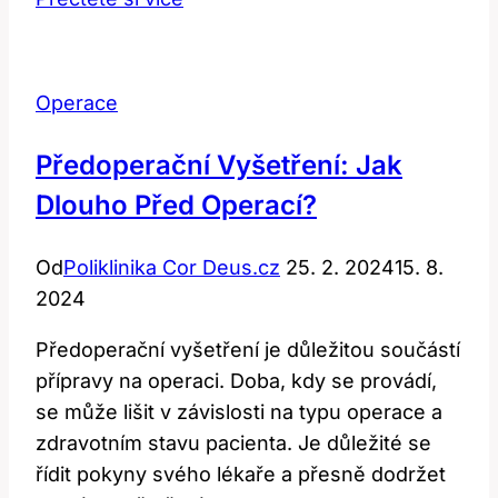
po
operaci
břicha:
Operace
Co
pomáhá?
Předoperační Vyšetření: Jak
Dlouho Před Operací?
Od
Poliklinika Cor Deus.cz
25. 2. 2024
15. 8.
2024
Předoperační vyšetření je důležitou součástí
přípravy na operaci. Doba, kdy se provádí,
se může lišit v závislosti na typu operace a
zdravotním stavu pacienta. Je důležité se
řídit pokyny svého lékaře a přesně dodržet