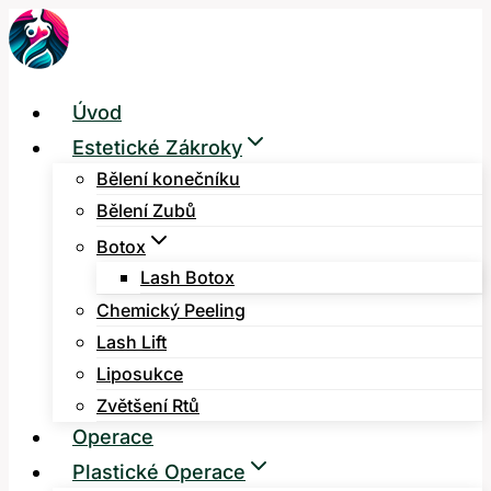
Přeskočit
na
obsah
Úvod
Estetické Zákroky
Bělení konečníku
Bělení Zubů
Botox
Lash Botox
Chemický Peeling
Lash Lift
Liposukce
Zvětšení Rtů
Operace
Plastické Operace