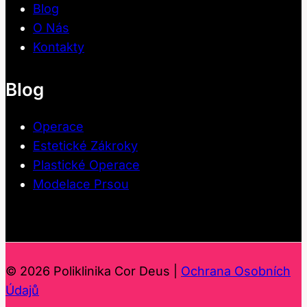
Blog
O Nás
Kontakty
Blog
Operace
Estetické Zákroky
Plastické Operace
Modelace Prsou
© 2026 Poliklinika Cor Deus |
Ochrana Osobních
Údajů