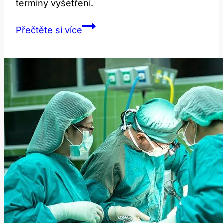
termíny vyšetření.
Předoperační
Přečtěte si více
vyšetření:
Jak
dlouho
před
operací?