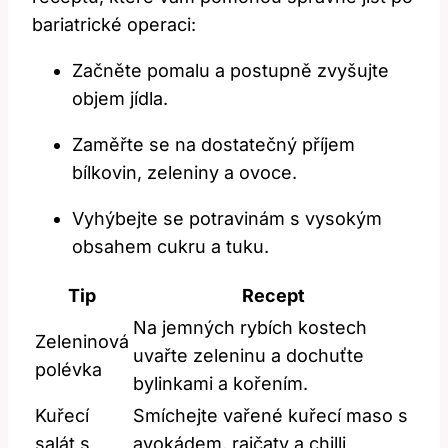
bariatrické operaci:
Začněte pomalu a‍ postupně zvyšujte
objem jídla.
Zaměřte se na dostatečný příjem
bílkovin, zeleniny a ovoce.
Vyhýbejte se potravinám s vysokým
⁢obsahem‍ cukru a tuku.
Tip
Recept
Na jemných rybích kostech
Zeleninová
uvařte zeleninu a dochuťte
polévka
bylinkami a kořením.
Kuřecí
Smíchejte vařené kuřecí maso s
salát ⁢s
avokádem, rajčaty a chilli