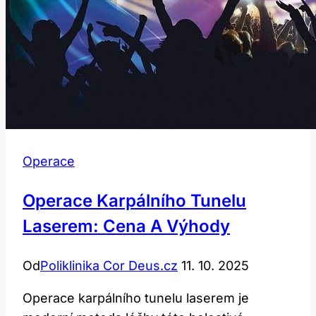
Operace
Operace Karpálního Tunelu
Laserem: Cena A Výhody
Od
Poliklinika Cor Deus.cz
11. 10. 2025
Operace karpálního tunelu laserem je