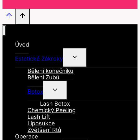
Úvod
Toggle
Estetické Zákroky
Child
Menu
Bělení konečníku
Bělení Zubů
Toggle
Botox
Child
Menu
Lash Botox
Chemický Peeling
Lash Lift
Liposukce
Zvětšení Rtů
Operace