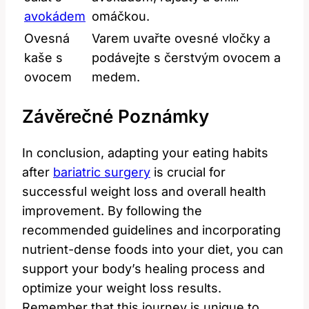
avokádem
omáčkou.
Ovesná
Varem uvařte ovesné vločky a
⁢kaše s
podávejte s čerstvým ovocem⁢ a
ovocem
medem.
Závěrečné Poznámky
In‌ conclusion,‍ adapting​ your ⁣eating habits⁤
after
bariatric surgery
is crucial‍ for
successful ​weight ‍loss and overall health
improvement. By ⁣following the
recommended guidelines and incorporating
nutrient-dense foods into your diet, you⁣ can
support your body’s healing process and
optimize your weight loss results.
Remember ⁣that this journey ‍is unique to