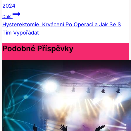
2024
Příspěvek
Další
Hysterektomie: Krvácení Po Operaci a Jak Se S
Tím Vypořádat
Podobné Příspěvky