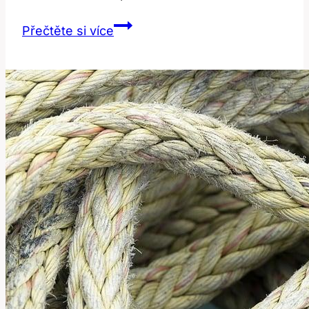
Diskuze:
Přečtěte si více
Zkušenosti
s
operací
karpálního
tunelu