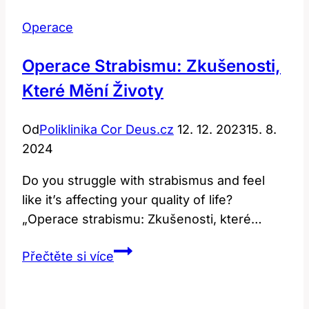
Operace
Operace Strabismu: Zkušenosti,
Které Mění Životy
Od
Poliklinika Cor Deus.cz
12. 12. 2023
15. 8.
2024
Do you struggle with strabismus and feel
like it’s affecting your quality of life?
„Operace strabismu: Zkušenosti, které…
Operace
Přečtěte si více
strabismu:
Zkušenosti,
které