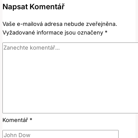
Napsat Komentář
mění
životy
Vaše e-mailová adresa nebude zveřejněna.
Vyžadované informace jsou označeny
*
Komentář
*