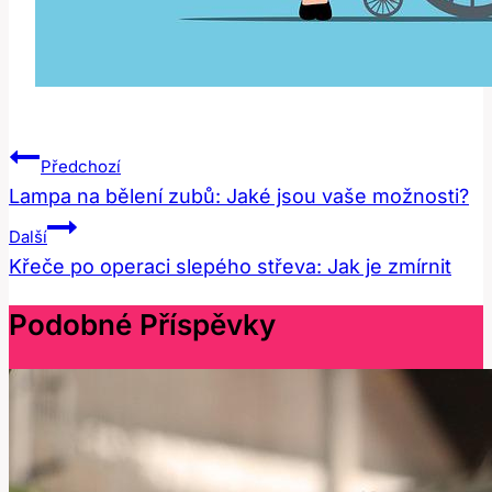
Navigace
Předchozí
Pro
Lampa na bělení zubů: Jaké jsou vaše možnosti?
Příspěvek
Další
Křeče po operaci slepého střeva: Jak je zmírnit
Podobné Příspěvky