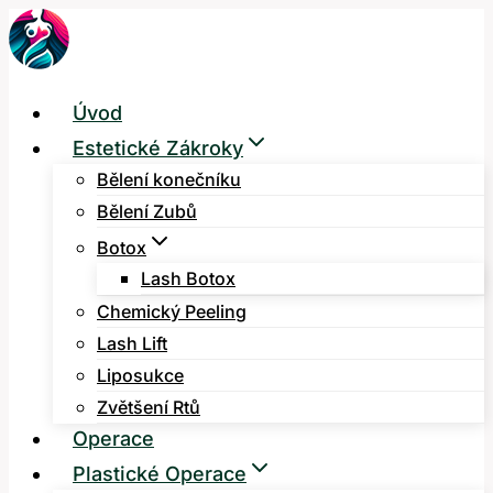
Přeskočit
na
obsah
Úvod
Estetické Zákroky
Bělení konečníku
Bělení Zubů
Botox
Lash Botox
Chemický Peeling
Lash Lift
Liposukce
Zvětšení Rtů
Operace
Plastické Operace