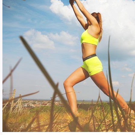
Realita
a
Co
Očekávat