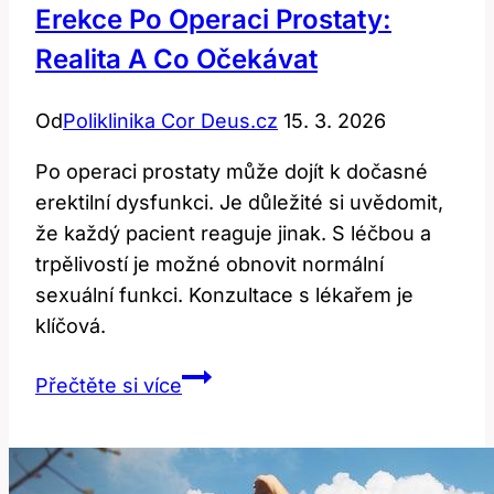
Erekce Po Operaci Prostaty:
Realita A Co Očekávat
Od
Poliklinika Cor Deus.cz
15. 3. 2026
Po operaci prostaty může dojít k dočasné
erektilní dysfunkci. Je důležité si uvědomit,
že každý pacient reaguje jinak. S léčbou a
trpělivostí je možné obnovit normální
sexuální funkci. Konzultace s lékařem je
klíčová.
Erekce
Přečtěte si více
Po
Operaci
Prostaty: