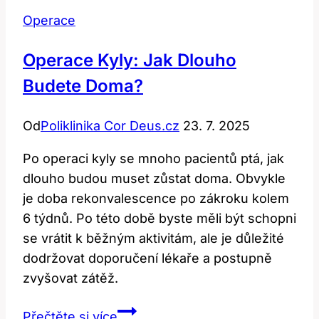
Operace
Operace Kyly: Jak Dlouho
Budete Doma?
Od
Poliklinika Cor Deus.cz
23. 7. 2025
Po operaci kyly se mnoho pacientů ptá, jak
dlouho budou muset zůstat doma. Obvykle
je doba rekonvalescence po zákroku kolem
6 týdnů. Po této době byste měli být schopni
se vrátit k běžným aktivitám, ale je důležité
dodržovat doporučení lékaře a postupně
zvyšovat zátěž.
Operace
Přečtěte si více