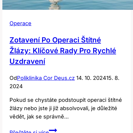
Operace
Zotavení Po Operaci Štítné
Žlázy: Klíčové Rady Pro Rychlé
Uzdravení
Od
Poliklinika Cor Deus.cz
14. 10. 2024
15. 8.
2024
Pokud se chystáte podstoupit operaci štítné
žlázy nebo jste ji již absolvovali, je důležité
vědět, jak se správně…
Zotavení
Přečtěte si více