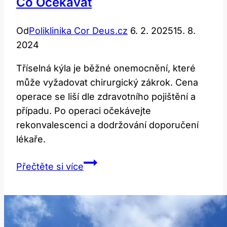
Co Očekávat
Od
Poliklinika Cor Deus.cz
6. 2. 2025
15. 8.
2024
Tříselná kýla je běžné onemocnění, které
může vyžadovat chirurgický zákrok. Cena
operace se liší dle zdravotního pojištění a
případu. Po operaci očekávejte
rekonvalescenci a dodržování doporučení
lékaře.
Tříselná
Přečtěte si více
kýla:
Cena
operace
a