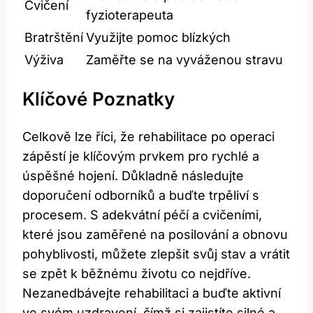
Cvičení
fyzioterapeuta
Bratrštění
Využijte pomoc blízkých
Výživa
Zaměřte se na vyváženou stravu
Klíčové Poznatky
Celkově lze ⁤říci, že rehabilitace‍ po operaci
zápěstí je klíčovým prvkem pro rychlé a
úspěšné hojení. Důkladně následujte
doporučení odborníků a buďte trpěliví s
procesem. S adekvátní péčí a cvičeními,⁣
které jsou zaměřené na posilování a obnovu
pohyblivosti,⁢ můžete zlepšit svůj stav a vrátit
se‍ zpět ⁢k běžnému životu co ​nejdříve.
Nezanedbávejte rehabilitaci a buďte aktivní
ve svém uzdravení, čímž ​si zajistíte silné a