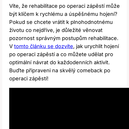
Víte, že rehabilitace po⁤ operaci‌ zápěstí může
být klíčem k rychlému a úspěšnému hojení?
Pokud se ​chcete vrátit k ⁢plnohodnotnému
životu⁢ co ‌nejdříve,⁢ je důležité⁣ věnovat
pozornost správným postupům rehabilitace.
V
tomto článku se dozvíte
, jak urychlit hojení
po operaci zápěstí a co můžete udělat pro
optimální návrat do každodenních ​aktivit.⁣
Buďte připraveni ⁢na skvělý comeback po
operaci zápěstí!