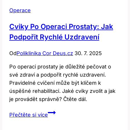
Operace
Cviky Po Operaci Prostaty: Jak
Podpořit Rychlé Uzdravení
Od
Poliklinika Cor Deus.cz
30. 7. 2025
Po operaci prostaty je důležité pečovat o
své zdraví a podpořit rychlé uzdravení.
Pravidelné cvičení může být klíčem k
úspěšné rehabilitaci. Jaké cviky zvolit a jak
je provádět správně? Čtěte dál.
Cviky
Přečtěte si více
po
operaci