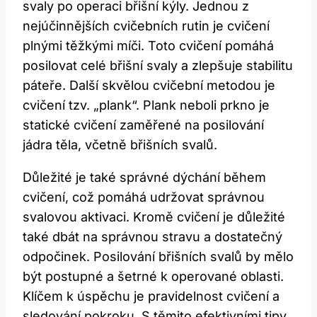
svaly po operaci břišní kýly. Jednou z
nejúčinnějších cvičebních rutin je cvičení
plnými těžkými míči. Toto cvičení pomáhá
posilovat celé břišní svaly a zlepšuje stabilitu
páteře. Další skvělou cvičební metodou je
cvičení tzv. „plank“. Plank neboli prkno je
statické cvičení zaměřené na posilování
jádra těla, včetně břišních svalů.
Důležité je také správné dýchání během
cvičení, což pomáhá udržovat správnou
svalovou aktivaci. Kromě cvičení je důležité
také dbát na správnou stravu a dostatečný
odpočinek. Posilování břišních svalů by mělo
být postupné a šetrné k operované oblasti.
Klíčem k úspěchu je pravidelnost cvičení a
sledování pokroku. S těmito efektivními tipy