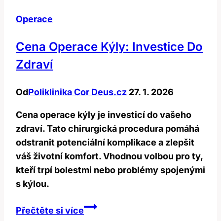
Operace
Cena Operace Kýly: Investice Do
Zdraví
Od
Poliklinika Cor Deus.cz
27. 1. 2026
Cena operace kýly je investicí do vašeho
zdraví. Tato chirurgická procedura pomáhá
odstranit potenciální komplikace a zlepšit
váš životní komfort. Vhodnou volbou pro ty,
kteří trpí bolestmi nebo problémy spojenými
s kýlou.
Cena
Přečtěte si více
operace