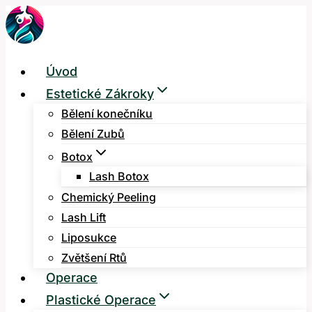
Přeskočit
na
obsah
Úvod
Estetické Zákroky
Bělení konečníku
Bělení Zubů
Botox
Lash Botox
Chemický Peeling
Lash Lift
Liposukce
Zvětšení Rtů
Operace
Plastické Operace