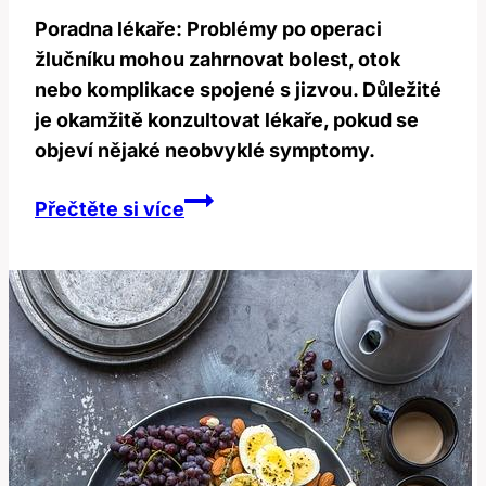
Poradna lékaře: Problémy po operaci
žlučníku mohou zahrnovat bolest, otok
nebo komplikace spojené s jizvou. Důležité
je okamžitě konzultovat lékaře, pokud se
objeví nějaké neobvyklé symptomy.
Poradna
Přečtěte si více
lékaře:
Problémy
po
operaci
žlučníku