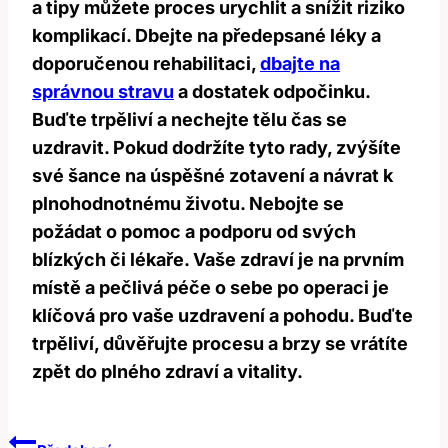
a tipy můžete proces urychlit a snížit riziko
komplikací. Dbejte na předepsané léky a
doporučenou rehabilitaci,
dbajte na
správnou stravu
a dostatek odpočinku.
Buďte trpěliví a nechejte tělu čas se
uzdravit. Pokud dodržíte tyto rady, zvýšíte
své šance na úspěšné zotavení a návrat k
plnohodnotnému životu. Nebojte se
požádat o pomoc a podporu od svých
blízkých či lékaře. Vaše zdraví je na prvním
místě a pečlivá péče o sebe po operaci je
klíčová pro vaše uzdravení a pohodu. Buďte
trpěliví, důvěřujte procesu a brzy se vrátíte
zpět do plného zdraví a vitality.
Navigace