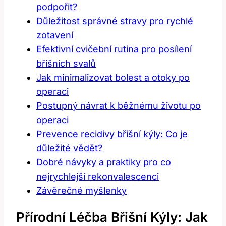
podpořit?
Důležitost správné stravy pro rychlé
zotavení
Efektivní cvičební rutina pro posílení
břišních svalů
Jak minimalizovat bolest a otoky po
operaci
Postupný návrat k běžnému životu po
operaci
Prevence recidivy břišní kýly: Co je
důležité vědět?
Dobré návyky a praktiky pro co
nejrychlejší rekonvalescenci
Závěrečné myšlenky
Přírodní Léčba Břišní Kýly: Jak