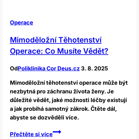
kýly:
Investice
Operace
do
zdraví
Mimoděložní Těhotenství
Operace: Co Musíte Vědět?
Od
Poliklinika Cor Deus.cz
3. 8. 2025
Mimoděložní těhotenství operace může být
nezbytná pro záchranu života ženy. Je
důležité vědět, jaké možnosti léčby existují
a jak probíhá samotný zákrok. Čtěte dál,
abyste se dozvěděli více.
Mimoděložní
Přečtěte si více