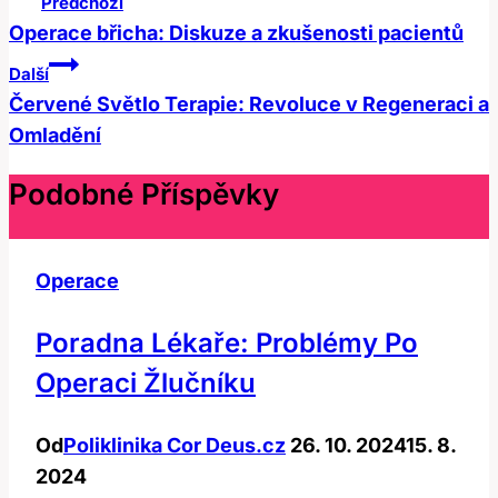
Předchozí
Pro
Operace břicha: Diskuze a zkušenosti pacientů
Příspěvek
Další
Červené Světlo Terapie: Revoluce v Regeneraci a
Omladění
Podobné Příspěvky
Operace
Poradna Lékaře: Problémy Po
Operaci Žlučníku
Od
Poliklinika Cor Deus.cz
26. 10. 2024
15. 8.
2024