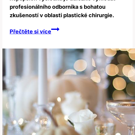
profesionálního odborníka s bohatou
zkušeností v oblasti plastické chirurgie.
Operace
Přečtěte si více
Očních
Víček:
Jak
Dlouho
Trvá
a
Jak
Dosáhnout
Nejlepších
Výsledků