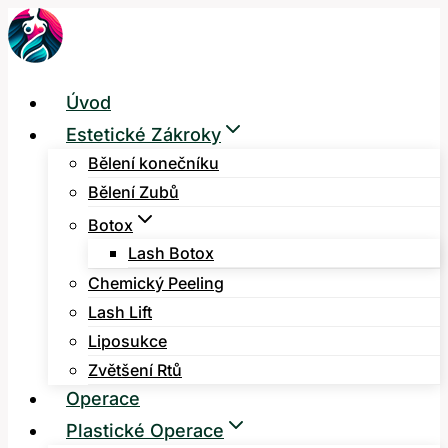
Přeskočit
na
obsah
Úvod
Estetické Zákroky
Bělení konečníku
Bělení Zubů
Botox
Lash Botox
Chemický Peeling
Lash Lift
Liposukce
Zvětšení Rtů
Operace
Plastické Operace