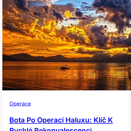
nejúčinnější?
Operace
Bota Po Operaci Haluxu: Klíč K
Rychlé Rekonvalescenci