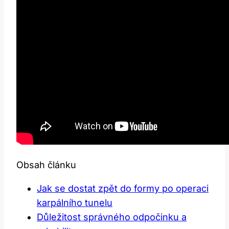
Obsah článku
Jak se dostat zpět do formy po operaci
karpálního tunelu
Důležitost správného odpočinku a