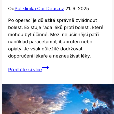
Od
Poliklinika Cor Deus.cz
21. 9. 2025
Po operaci je důležité správně zvládnout
bolest. Existuje řada léků proti bolesti, které
mohou být účinné. Mezi nejúčinnější patří
například paracetamol, ibuprofen nebo
opiáty. Je však důležité dodržovat
doporučení lékaře a nezneužívat léky.
Léky
Přečtěte si více
proti
bolesti
po
operaci:
Jaké
jsou