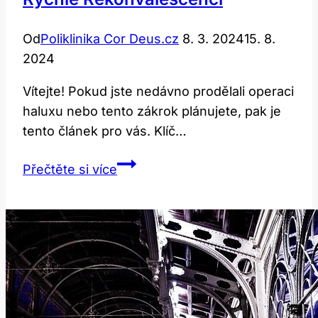
Od
Poliklinika Cor Deus.cz
8. 3. 2024
15. 8.
2024
Vítejte! Pokud jste nedávno prodělali operaci
haluxu nebo tento zákrok plánujete, pak je
tento článek pro vás. Klíč…
Bota
Přečtěte si více
po
operaci
haluxu:
Klíč
k
rychlé
rekonvalescenci