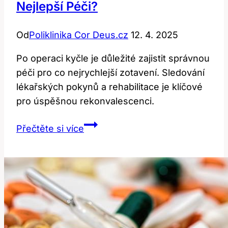
Nejlepší Péči?
Od
Poliklinika Cor Deus.cz
12. 4. 2025
Po operaci kyčle je důležité zajistit správnou
péči pro co nejrychlejší zotavení. Sledování
lékařských pokynů a rehabilitace je klíčové
pro úspěšnou rekonvalescenci.
Po
Přečtěte si více
Operaci
Kyčle:
Jak
Zajistit
Nejlepší
Péči?