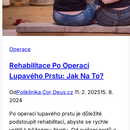
Operace
Rehabilitace Po Operaci
Lupavého Prstu: Jak Na To?
Od
Poliklinika Cor Deus.cz
11. 2. 2025
15. 8.
2024
Po operaci lupavého prstu je důležité
podstoupit rehabilitaci, abyste se rychle
vrátili k běžnému životu. Od cvičení prstů a