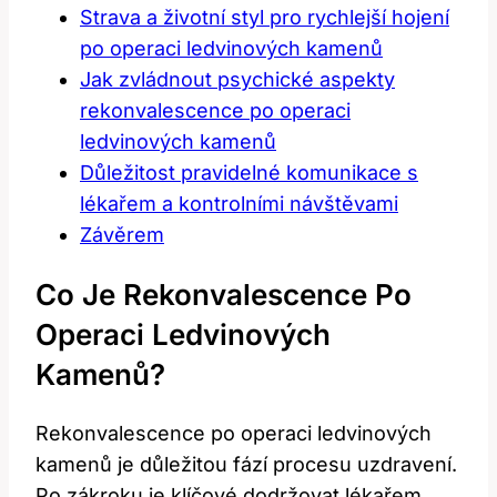
Strava a životní styl pro rychlejší hojení
po operaci ledvinových kamenů
Jak zvládnout psychické aspekty
rekonvalescence po operaci
ledvinových kamenů
Důležitost pravidelné komunikace s
lékařem a kontrolními návštěvami
Závěrem
Co Je Rekonvalescence Po
Operaci Ledvinových
Kamenů?
Rekonvalescence po operaci ledvinových
kamenů je důležitou fází procesu uzdravení.
Po zákroku je klíčové dodržovat lékařem