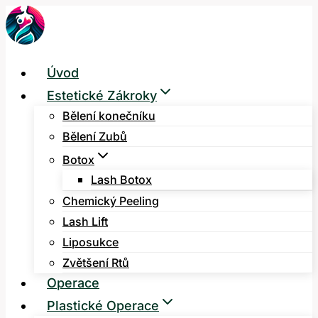
Přeskočit
na
obsah
Úvod
Estetické Zákroky
Bělení konečníku
Bělení Zubů
Botox
Lash Botox
Chemický Peeling
Lash Lift
Liposukce
Zvětšení Rtů
Operace
Plastické Operace