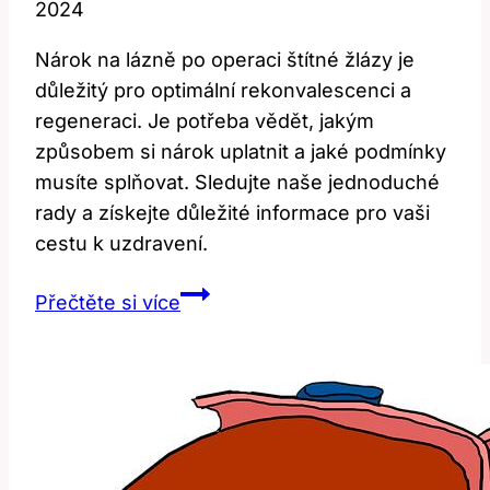
2024
Nárok na lázně po operaci štítné žlázy je
důležitý pro optimální rekonvalescenci a
regeneraci. Je potřeba vědět, jakým
způsobem si nárok uplatnit a jaké podmínky
musíte splňovat. Sledujte naše jednoduché
rady a získejte důležité informace pro vaši
cestu k uzdravení.
Nárok
Přečtěte si více
na
lázně
po
operaci
štítné
žlázy: