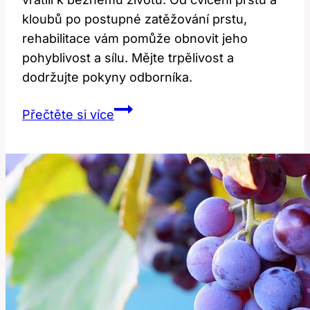
kloubů po postupné zatěžování prstu,
rehabilitace vám pomůže obnovit jeho
pohyblivost a sílu. Mějte trpělivost a
dodržujte pokyny odborníka.
Rehabilitace
Přečtěte si více
po
operaci
lupavého
prstu:
Jak
na
to?