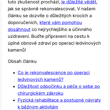
tuto zkušenost prochází,
je důležité vědět
,
jak se správně rekonvalescovat. V našem
článku se dozvíte o důležitých krocích a
doporučeních,
které vám pomohou
dosáhnout
co nejrychlejšího a účinného
uzdravení. Buďte připraveni na cestu k
úplné obnově zdraví po operaci ledvinových
kamenů!
Obsah článku
Co je rekonvalescence po operaci
ledvinových kamenů?
Důležitost odpočinku a péče o sebe po
chirurgickém zákroku
Fyzická rehabilitace a postupné návraty
k běžným aktivitám