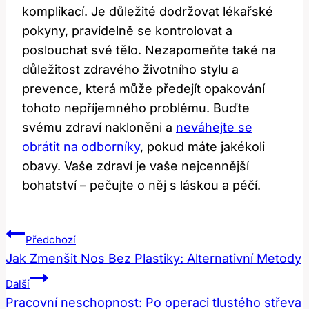
komplikací. Je důležité dodržovat lékařské
pokyny, pravidelně se kontrolovat a
poslouchat své tělo. Nezapomeňte také na
důležitost zdravého životního stylu a
prevence, která může předejít opakování
tohoto nepříjemného problému. Buďte
svému zdraví nakloněni a
neváhejte se
obrátit na odborníky
, pokud máte jakékoli
obavy. Vaše zdraví je vaše nejcennější
bohatství – pečujte o něj s láskou a péčí.
Navigace
Předchozí
Pro
Jak Zmenšit Nos Bez Plastiky: Alternativní Metody
Příspěvek
Další
Pracovní neschopnost: Po operaci tlustého střeva