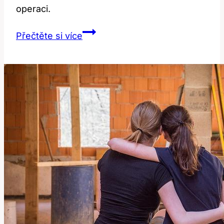
operaci.
Operace
Přečtěte si více
vbočeného
palce:
Cena
za
krásné
nohy