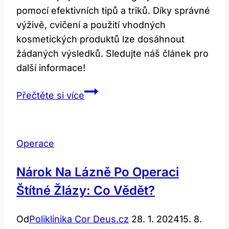
pomocí efektivních tipů a triků. Díky správné
výživě, cvičení a použití vhodných
kosmetických produktů lze dosáhnout
žádaných výsledků. Sledujte náš článek pro
další informace!
Zvětšení
Přečtěte si více
poprsí
bez
chirurgie:
Operace
Efektivní
tipy
Nárok Na Lázně Po Operaci
a
Štítné Žlázy: Co Vědět?
triky
Od
Poliklinika Cor Deus.cz
28. 1. 2024
15. 8.