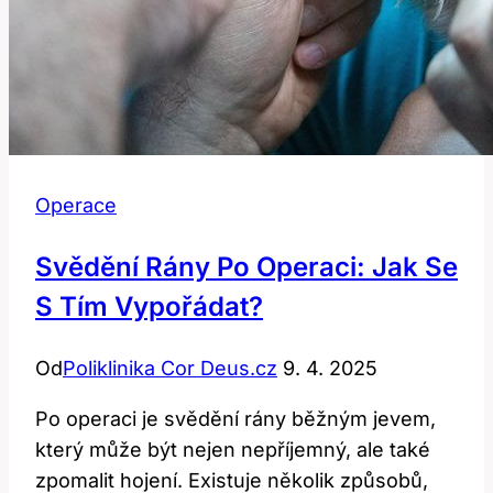
Operace
Svědění Rány Po Operaci: Jak Se
S Tím Vypořádat?
Od
Poliklinika Cor Deus.cz
9. 4. 2025
Po operaci je svědění rány běžným jevem,
který může být nejen nepříjemný, ale také
zpomalit hojení. Existuje několik způsobů,