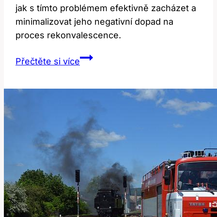
jak s tímto problémem efektivně zacházet a
minimalizovat jeho negativní dopad na
proces rekonvalescence.
Svědění
Přečtěte si více
rány
po
operaci:
Jak
se
s
tím
vypořádat?