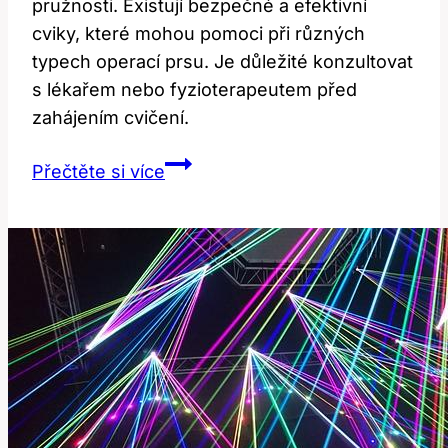
pružnosti. Existují bezpečné a efektivní
cviky, které mohou pomoci při různých
typech operací prsu. Je důležité konzultovat
s lékařem nebo fyzioterapeutem před
zahájením cvičení.
Cviky
Přečtěte si více
po
operaci
prsu:
Bezpečné
a
efektivní