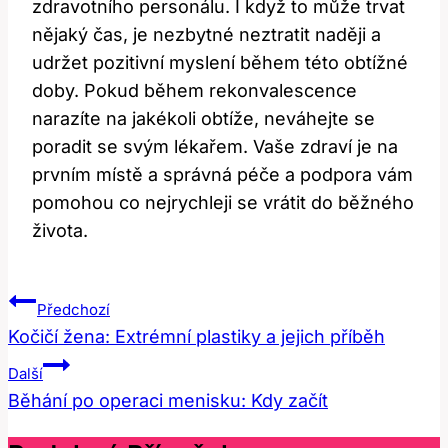
zdravotního personálu. I když to může trvat
nějaký čas, je nezbytné neztratit naději a
udržet pozitivní myslení během této obtížné
doby. Pokud během rekonvalescence
narazíte na jakékoli obtíže, neváhejte se
poradit se svým lékařem. Vaše zdraví je na
prvním místě a správná péče a podpora vám
pomohou co nejrychleji se vrátit do běžného
života.
Navigace
Předchozí
Pro
Kočičí žena: Extrémní plastiky a jejich příběh
Příspěvek
Další
Běhání po operaci menisku: Kdy začít