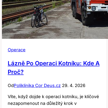
Operace
Lázně Po Operaci Kotníku: Kde A
Proč?
Od
Poliklinika Cor Deus.cz
29. 4. 2026
Víte, když dojde k operaci kotníku, je klíčové
nezapomenout na důležitý krok v