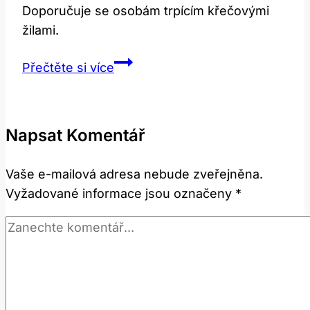
Doporučuje se osobám trpícím křečovými
žilami.
Laserová
Přečtěte si více
operace
křečových
žil:
Napsat Komentář
Cena
a
Vaše e-mailová adresa nebude zveřejněna.
efektivita
Vyžadované informace jsou označeny
*