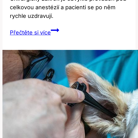
celkovou anestézií a pacienti se po něm
rychle uzdravují.
Jak
Přečtěte si více
dlouho
trvá
operace
klíční
kosti:
Čas
a
detaily