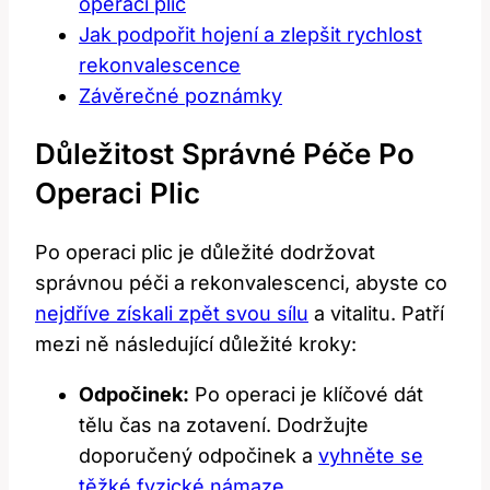
operaci plic
Jak podpořit hojení a zlepšit rychlost
rekonvalescence
Závěrečné poznámky
Důležitost Správné Péče Po
Operaci Plic
Po operaci plic je důležité dodržovat
správnou péči a rekonvalescenci, abyste co
nejdříve získali zpět svou sílu
a vitalitu. Patří
mezi ně následující důležité kroky:
Odpočinek:
Po operaci je klíčové dát
tělu čas na zotavení. Dodržujte
doporučený odpočinek a
vyhněte se
těžké fyzické námaze
.