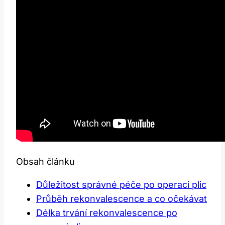
Obsah článku
Důležitost správné péče po operaci plic
Průběh rekonvalescence a co očekávat
Délka trvání rekonvalescence po