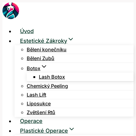
Přeskočit
na
obsah
Úvod
Estetické Zákroky
Bělení konečníku
Bělení Zubů
Botox
Lash Botox
Chemický Peeling
Lash Lift
Liposukce
Zvětšení Rtů
Operace
Plastické Operace