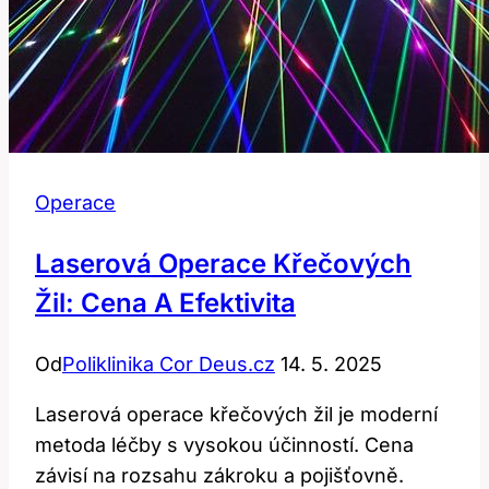
Operace
Laserová Operace Křečových
Žil: Cena A Efektivita
Od
Poliklinika Cor Deus.cz
14. 5. 2025
Laserová operace křečových žil je moderní
metoda léčby s vysokou účinností. Cena
závisí na rozsahu zákroku a pojišťovně.