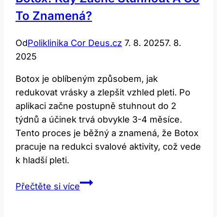
To Znamená?
Od
Poliklinika Cor Deus.cz
7. 8. 2025
7. 8.
2025
Botox je oblíbeným způsobem, jak
redukovat vrásky a zlepšit vzhled pleti. Po
aplikaci začne postupně stuhnout do 2
týdnů a účinek trvá obvykle 3-4 měsíce.
Tento proces je běžný a znamená, že Botox
pracuje na redukci svalové aktivity, což vede
k hladší pleti.
Botox:
Přečtěte si více
Kdy
začne