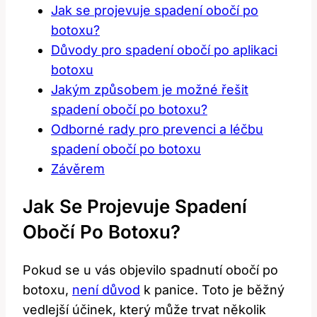
Jak se projevuje spadení obočí po
botoxu?
Důvody pro spadení obočí po aplikaci
botoxu
Jakým způsobem je možné řešit
spadení obočí po botoxu?
Odborné rady pro prevenci a léčbu
spadení obočí po botoxu
Závěrem
Jak Se Projevuje Spadení
Obočí Po Botoxu?
Pokud se u vás objevilo spadnutí obočí po
botoxu,
není důvod
k panice. Toto je běžný
vedlejší účinek, který může trvat několik