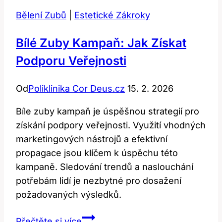
stuhnout
Bělení Zubů
|
Estetické Zákroky
a
co
Bílé Zuby Kampaň: Jak Získat
to
Podporu Veřejnosti
znamená?
Od
Poliklinika Cor Deus.cz
15. 2. 2026
Bíle zuby kampaň je úspěšnou strategií pro
získání podpory veřejnosti. Využití vhodných
marketingových nástrojů a efektivní
propagace jsou klíčem k úspěchu této
kampaně. Sledování trendů a naslouchání
potřebám lidí je nezbytné pro dosažení
požadovaných výsledků.
Bílé
Přečtěte si více