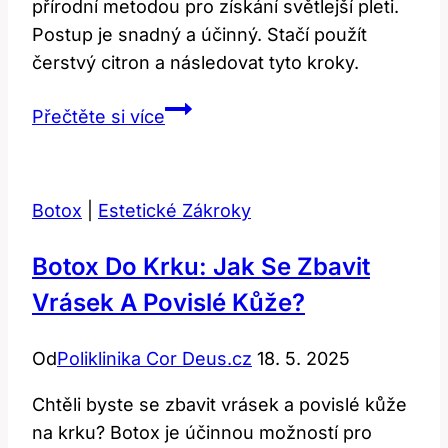
přírodní metodou pro získání světlejší pleti.
Postup je snadný a účinný. Stačí použít
čerstvý citron a následovat tyto kroky.
Bělení
Přečtěte si více
konečníku
citronem:
Přírodní
Botox
|
Estetické Zákroky
metoda
krok
Botox Do Krku: Jak Se Zbavit
za
Vrásek A Povislé Kůže?
krokem
Od
Poliklinika Cor Deus.cz
18. 5. 2025
Chtěli byste se zbavit vrásek a povislé kůže
na krku? Botox je účinnou možností pro