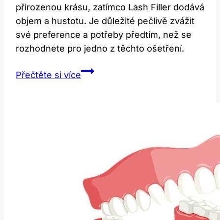
přirozenou krásu, zatímco Lash Filler dodává
objem a hustotu. Je důležité pečlivě zvážit
své preference a potřeby předtím, než se
rozhodnete pro jedno z těchto ošetření.
Rozdíl
Přečtěte si více
mezi
Lash
Liftingem
a
Lash
Fillerem:
Co
Musíte
Vědět