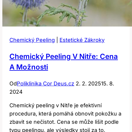
Chemický Peeling
|
Estetické Zákroky
Chemický Peeling V Nitře: Cena
A Možnosti
Od
Poliklinika Cor Deus.cz
2. 2. 2025
15. 8.
2024
Chemický peeling v Nitře je efektivní
procedura, která pomáhá obnovit pokožku a
zbavit se nečistot. Cena se může lišit podle
typu peelingu, ale výsledky stojí za to.