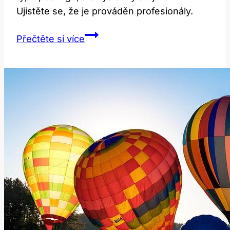
Ujistěte se, že je prováděn profesionály.
Chemický
Přečtěte si více
Peeling
v
Nitře:
Cena
a
Možnosti