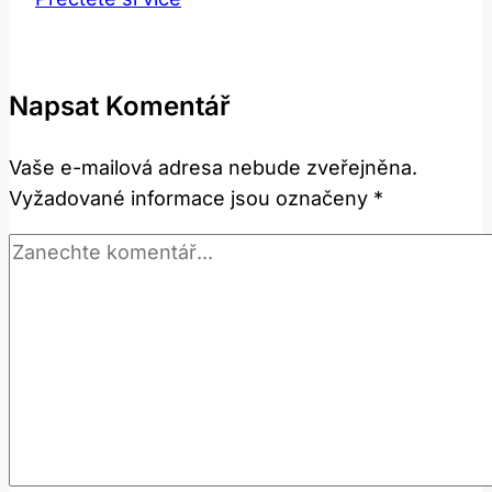
zuby
kampaň:
Jak
Napsat Komentář
získat
podporu
Vaše e-mailová adresa nebude zveřejněna.
veřejnosti
Vyžadované informace jsou označeny
*