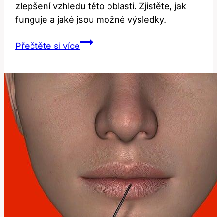
zlepšení vzhledu této oblasti. Zjistěte, jak
funguje a jaké jsou možné výsledky.
Botox
Přečtěte si více
do
krku:
Jak
se
zbavit
vrásek
a
povislé
kůže?