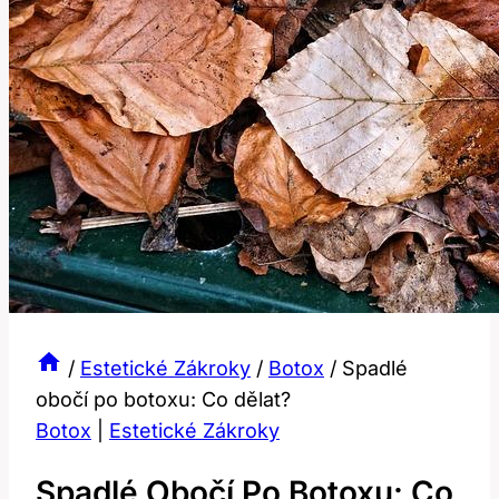
/
Estetické Zákroky
/
Botox
/
Spadlé
obočí po botoxu: Co dělat?
Botox
|
Estetické Zákroky
Spadlé Obočí Po Botoxu: Co