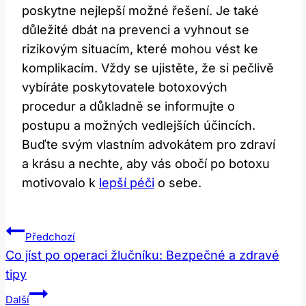
poskytne nejlepší možné řešení. Je také
důležité dbát na prevenci a vyhnout se
rizikovým situacím, které mohou vést ke
komplikacím. Vždy se ujistěte, že si pečlivě
vybíráte poskytovatele botoxových
procedur a důkladně se informujte o
postupu a možných vedlejších účincích.
Buďte svým vlastním advokátem pro zdraví
a krásu a nechte, aby vás obočí po botoxu
motivovalo k
lepší péči
o sebe.
Navigace
Předchozí
Pro
Co jíst po operaci žlučníku: Bezpečné a zdravé
tipy
Příspěvek
Další