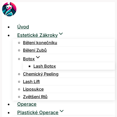
Přeskočit
na
obsah
Úvod
Estetické Zákroky
Bělení konečníku
Bělení Zubů
Botox
Lash Botox
Chemický Peeling
Lash Lift
Liposukce
Zvětšení Rtů
Operace
Plastické Operace