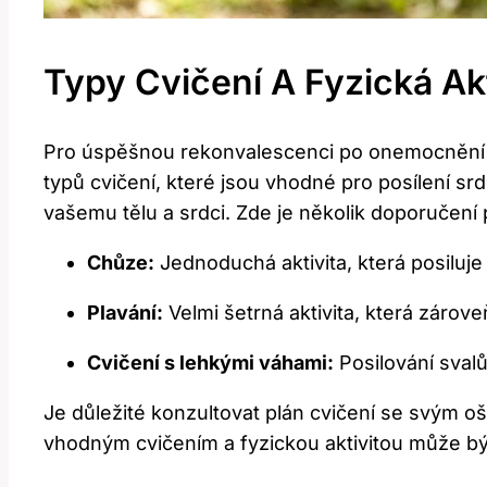
Typy Cvičení A Fyzická Ak
Pro úspěšnou rekonvalescenci po onemocnění srd
typů cvičení, které jsou vhodné pro posílení srd
vašemu tělu a srdci. Zde je několik doporučen
Chůze:
Jednoduchá aktivita, která posiluj
Plavání:
Velmi šetrná aktivita, která zárove
Cvičení s lehkými váhami:
Posilování sval
Je důležité konzultovat plán cvičení se svým o
vhodným cvičením a fyzickou aktivitou může b