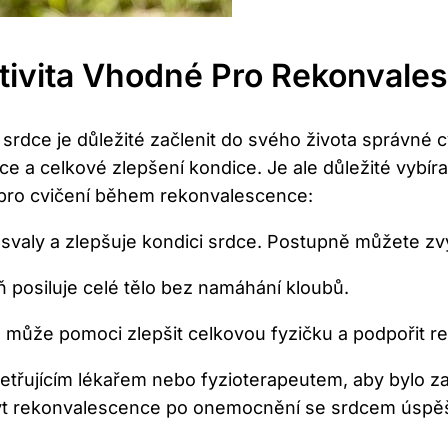
tivita Vhodné Pro Rekonvale
ce je důležité začlenit do svého života správné cvi
ce a celkové zlepšení kondice. Je ale důležité vybíra
í pro cvičení během rekonvalescence:
e svaly a zlepšuje kondici srdce. Postupně můžete z
ň posiluje celé tělo bez namáhání kloubů.
ů může pomoci zlepšit celkovou fyzičku a podpořit r
šetřujícím lékařem nebo fyzioterapeutem, aby bylo za
ýt rekonvalescence po onemocnění se srdcem úspěšn