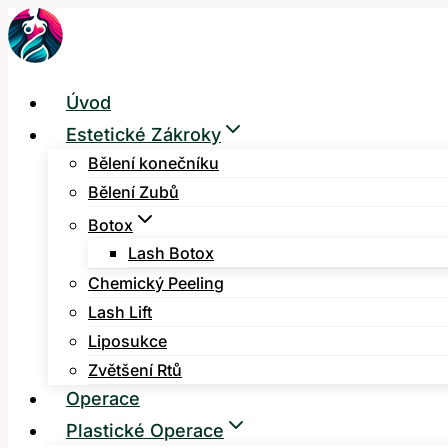
Přeskočit
na
obsah
Úvod
Estetické Zákroky
Bělení konečníku
Bělení Zubů
Botox
Lash Botox
Chemický Peeling
Lash Lift
Liposukce
Zvětšení Rtů
Operace
Plastické Operace