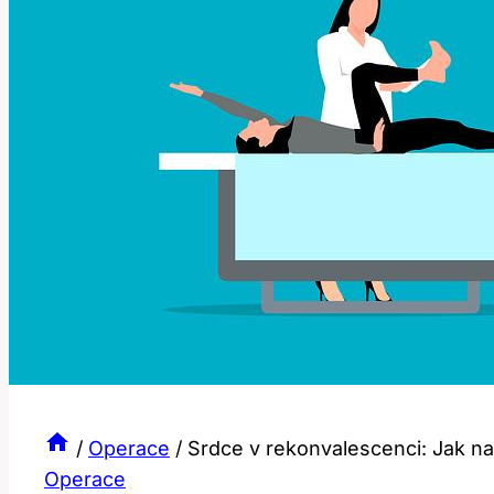
/
Operace
/
Srdce v rekonvalescenci: Jak na 
Operace