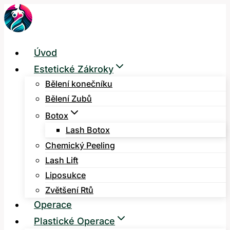
Přeskočit
na
obsah
Úvod
Estetické Zákroky
Bělení konečníku
Bělení Zubů
Botox
Lash Botox
Chemický Peeling
Lash Lift
Liposukce
Zvětšení Rtů
Operace
Plastické Operace