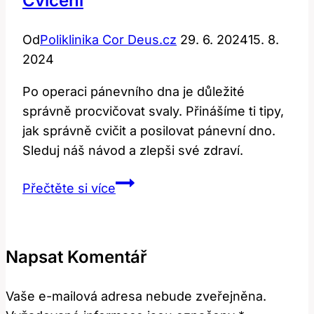
Cvičení
Od
Poliklinika Cor Deus.cz
29. 6. 2024
15. 8.
2024
Po operaci pánevního dna je důležité
správně procvičovat svaly. Přinášíme ti tipy,
jak správně cvičit a posilovat pánevní dno.
Sleduj náš návod a zlepši své zdraví.
Pánevní
Přečtěte si více
dno
po
operaci:
Napsat Komentář
Jak
na
Vaše e-mailová adresa nebude zveřejněna.
cvičení