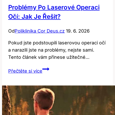
Problémy Po Laserové Operaci
Očí: Jak Je Řešit?
Od
Poliklinika Cor Deus.cz
19. 6. 2026
Pokud jste podstoupili laserovou operaci očí
a narazili jste na problémy, nejste sami.
Tento článek vám přinese užitečné…
Problémy
Přečtěte si více
po
laserové
operaci
očí:
Jak
je