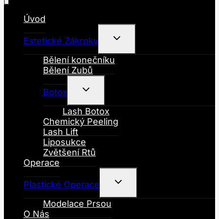
Úvod
Toggle
Estetické Zákroky
Child
Menu
Bělení konečníku
Bělení Zubů
Toggle
Botox
Child
Menu
Lash Botox
Chemický Peeling
Lash Lift
Liposukce
Zvětšení Rtů
Operace
Toggle
Plastické Operace
Child
Menu
Modelace Prsou
O Nás