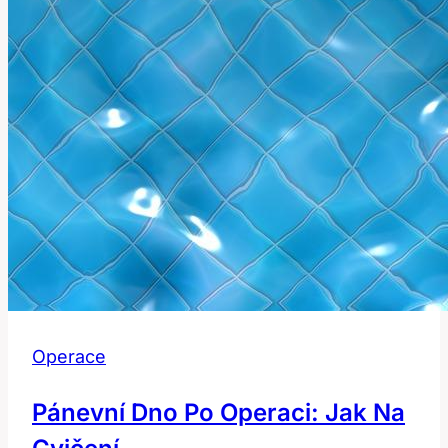
to
správně
Operace
Pánevní Dno Po Operaci: Jak Na