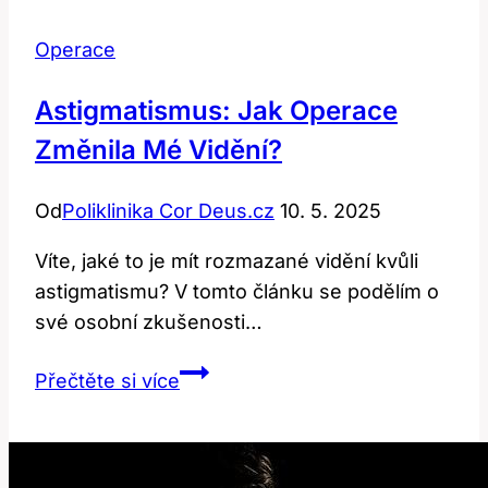
Operace
Astigmatismus: Jak Operace
Změnila Mé Vidění?
Od
Poliklinika Cor Deus.cz
10. 5. 2025
Víte, jaké to je mít rozmazané vidění kvůli
astigmatismu? V tomto článku se podělím o
své osobní zkušenosti…
Astigmatismus:
Přečtěte si více
Jak
operace
změnila