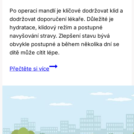
Po operaci mandlí je klíčové dodržovat klid a
dodržovat doporučení lékaře. Důležité je
hydratace, klidový režim a postupné
navyšování stravy. Zlepšení stavu bývá
obvykle postupné a během několika dní se
dítě může cítit lépe.
Chlapec
Přečtěte si více
po
operaci
mandlí:
Jak
probíhá
rekonvalescence?