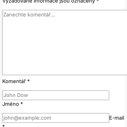
Vyžadované informace jsou označeny
*
Komentář
*
Jméno
*
E-mail
*