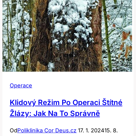
Operace
Klidový Režim Po Operaci Štítné
Žlázy: Jak Na To Správně
Od
Poliklinika Cor Deus.cz
17. 1. 2024
15. 8.