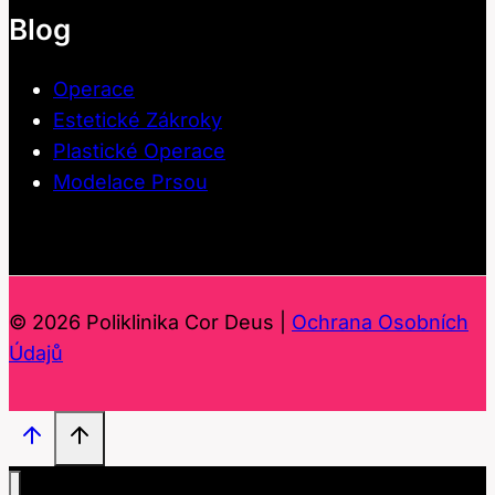
Blog
Operace
Estetické Zákroky
Plastické Operace
Modelace Prsou
© 2026 Poliklinika Cor Deus |
Ochrana Osobních
Údajů