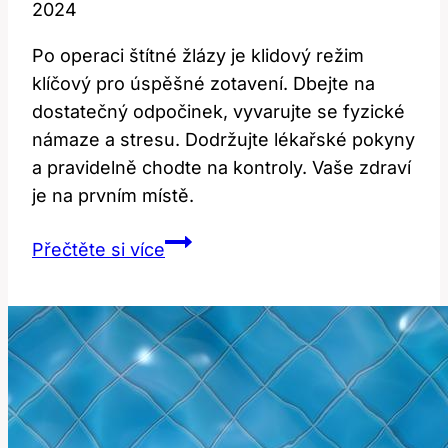
2024
Po operaci štítné žlázy je klidový režim
klíčový pro úspěšné zotavení. Dbejte na
dostatečný odpočinek, vyvarujte se fyzické
námaze a stresu. Dodržujte lékařské pokyny
a pravidelně chodte na kontroly. Vaše zdraví
je na prvním místě.
Klidový
Přečtěte si více
režim
po
operaci
štítné
žlázy:
Jak
na