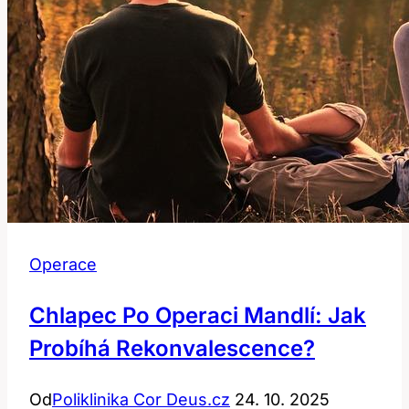
řešit?
Operace
Chlapec Po Operaci Mandlí: Jak
Probíhá Rekonvalescence?
Od
Poliklinika Cor Deus.cz
24. 10. 2025