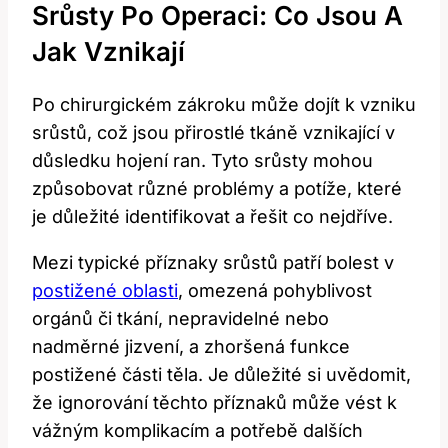
Srůsty Po Operaci: Co Jsou A
Jak Vznikají
Po chirurgickém zákroku může dojít k vzniku
srůstů, což jsou přirostlé tkáně vznikající v
důsledku hojení ran. Tyto srůsty mohou
způsobovat různé problémy a potíže, které
je důležité identifikovat a řešit co nejdříve.
Mezi typické příznaky srůstů patří bolest v
postižené oblasti
, omezená pohyblivost
orgánů či tkání, nepravidelné nebo
nadměrné jizvení, a zhoršená funkce
postižené části těla. Je důležité si uvědomit,
že ignorování těchto příznaků může vést k
vážným komplikacím a potřebě dalších