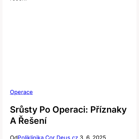
Operace
Srůsty Po Operaci: Příznaky
A Řešení
Od
Poliklinika Cor Deus.cz
3. 6. 2025