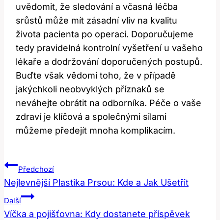
uvědomit, že sledování a včasná léčba
srůstů může mít zásadní vliv na kvalitu
života pacienta po operaci. Doporučujeme
tedy pravidelná kontrolní vyšetření u vašeho
lékaře a dodržování doporučených postupů.
Buďte však vědomi toho, že v případě
jakýchkoli neobvyklých příznaků se
neváhejte obrátit na odborníka. Péče o vaše
zdraví je klíčová a společnými silami
můžeme předejít mnoha komplikacím.
Navigace
Předchozí
Pro
Nejlevnější Plastika Prsou: Kde a Jak Ušetřit
Příspěvek
Další
Víčka a pojišťovna: Kdy dostanete příspěvek