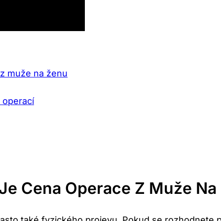
 z muže na ženu
 operací
 Je Cena Operace Z Muže Na
e často také fyzického projevu. Pokud se rozhodnete