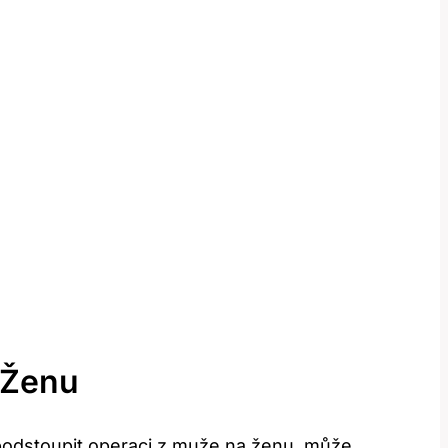
 Ženu
 podstoupit operaci z muže na ženu, může