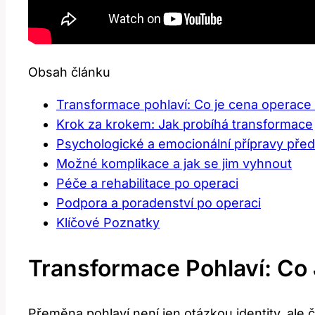
Obsah článku
Transformace pohlaví: Co je cena operace
Krok za krokem: Jak probíhá transformace
Psychologické a emocionální přípravy před
Možné komplikace a jak se jim vyhnout
Péče a rehabilitace po operaci
Podpora a poradenství po operaci
Klíčové Poznatky
Transformace Pohlaví: Co
Přeměna pohlaví není jen otázkou identity, al