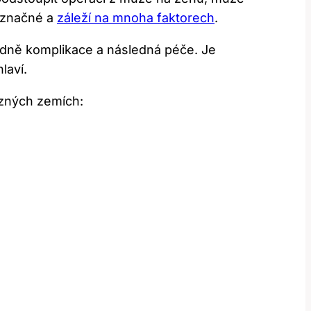
t značné a
záleží na mnoha faktorech
.
ípadně komplikace a následná péče. Je
laví.
ůzných zemích: