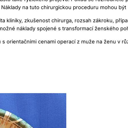
oku. Náklady na tuto chirurgickou proceduru mohou bý
alita kliniky, zkušenost chirurga, rozsah zákroku, př
a možné náklady spojené s transformací ženského poh
 s orientačními cenami operací z muže na ženu v r