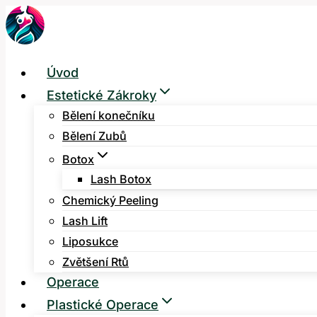
Přeskočit
na
obsah
Úvod
Estetické Zákroky
Bělení konečníku
Bělení Zubů
Botox
Lash Botox
Chemický Peeling
Lash Lift
Liposukce
Zvětšení Rtů
Operace
Plastické Operace