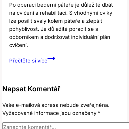
Po operaci bederní páteře je důležité dbát
na cvičení a rehabilitaci. S vhodnými cviky
lze posílit svaly kolem páteře a zlepšit
pohyblivost. Je důležité poradit se s
odborníkem a dodržovat individuální plán
cvičení.
Cviky
Přečtěte si více
po
operaci
bederní
Napsat Komentář
páteře:
Jak
Vaše e-mailová adresa nebude zveřejněna.
na
Vyžadované informace jsou označeny
*
to?