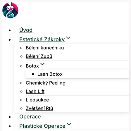
Přeskočit
na
obsah
Úvod
Estetické Zákroky
Bělení konečníku
Bělení Zubů
Botox
Lash Botox
Chemický Peeling
Lash Lift
Liposukce
Zvětšení Rtů
Operace
Plastické Operace