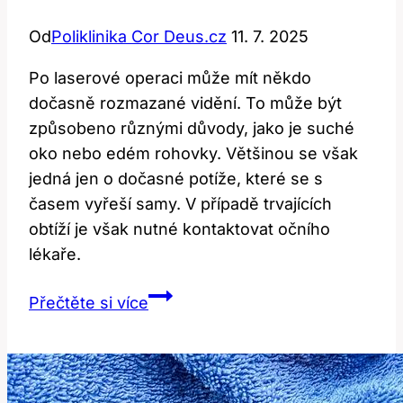
Od
Poliklinika Cor Deus.cz
11. 7. 2025
Po laserové operaci může mít někdo
dočasně rozmazané vidění. To může být
způsobeno různými důvody, jako je suché
oko nebo edém rohovky. Většinou se však
jedná jen o dočasné potíže, které se s
časem vyřeší samy. V případě trvajících
obtíží je však nutné kontaktovat očního
lékaře.
Rozmazané
Přečtěte si více
vidění
po
laserové
operaci: