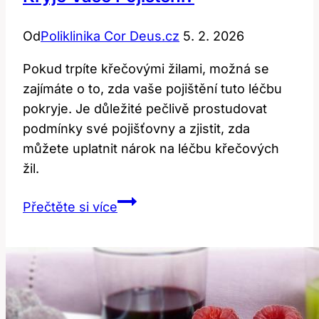
Od
Poliklinika Cor Deus.cz
5. 2. 2026
Pokud trpíte křečovými žilami, možná se
zajímáte o to, zda vaše pojištění tuto léčbu
pokryje. Je důležité pečlivě prostudovat
podmínky své pojišťovny a zjistit, zda
můžete uplatnit nárok na léčbu křečových
žil.
Křečové
Přečtěte si více
žíly
a
pojišťovna:
Co
kryje