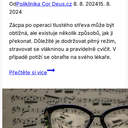
Od
Poliklinika Cor Deus.cz
8. 8. 2024
15. 8.
2024
Zácpa po operaci tlustého střeva může být
obtížná, ale existuje několik způsobů, jak ji
překonat. Důležité je dodržovat pitný režim,
stravovat se vlákninou a pravidelně cvičit. V
případě potíží se obraťte na svého lékaře.
Zácpa
Přečtěte si více
po
operaci
tlustého
střeva:
Jak
ji
překonat