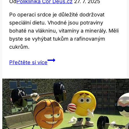
Od
Poliklinika Cor Deus.cz
27. 7. 2025
Po operaci srdce je důležité dodržovat
speciální dietu. Vhodné jsou potraviny
bohaté na vlákninu, vitamíny a minerály. Měli
byste se vyhýbat tukům a rafinovaným
cukrům.
Dieta
Přečtěte si více
po
operaci
srdce:
Jaké
potraviny
jsou
vhodné?