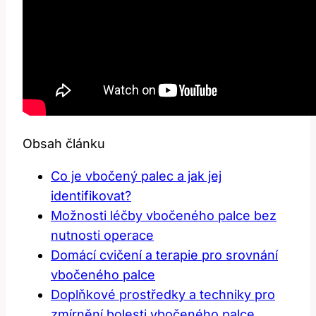
Obsah článku
Co je vbočený palec a jak jej
identifikovat?
Možnosti léčby vbočeného palce bez
nutnosti operace
Domácí cvičení a terapie pro srovnání
vbočeného palce
Doplňkové prostředky a techniky pro
zmírnění bolesti vbočeného palce