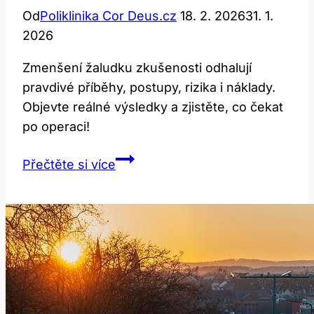
Od
Poliklinika Cor Deus.cz
18. 2. 2026
31. 1.
2026
Zmenšení žaludku zkušenosti odhalují
pravdivé příběhy, postupy, rizika i náklady.
Objevte reálné výsledky a zjistěte, co čekat
po operaci!
Zmenšení
Přečtěte si více
Žaludku
Zkušenosti:
15
Pravdivých
Příběhů