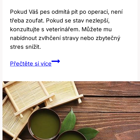
Pokud Váš pes odmítá pít po operaci, není
třeba zoufat. Pokud se stav nezlepší,
konzultujte s veterinářem. Můžete mu
nabídnout zvlhčení stravy nebo zbytečný
stres snížit.
Pes
Přečtěte si více
po
Operaci
Nepije:
Co
Dělat?