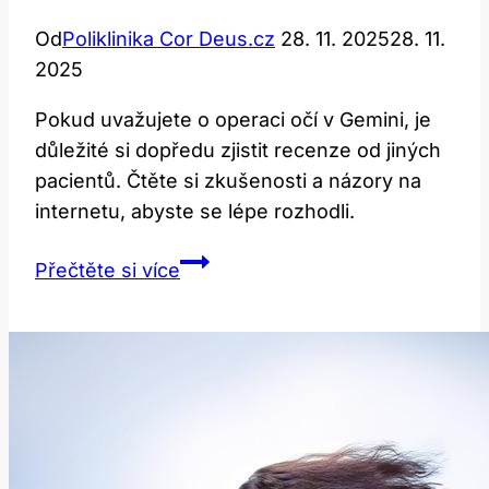
Od
Poliklinika Cor Deus.cz
28. 11. 2025
28. 11.
2025
Pokud uvažujete o operaci očí v Gemini, je
důležité si dopředu zjistit recenze od jiných
pacientů. Čtěte si zkušenosti a názory na
internetu, abyste se lépe rozhodli.
Recenze:
Přečtěte si více
Operace
očí
v
Gemini
a
vaše
zkušenosti