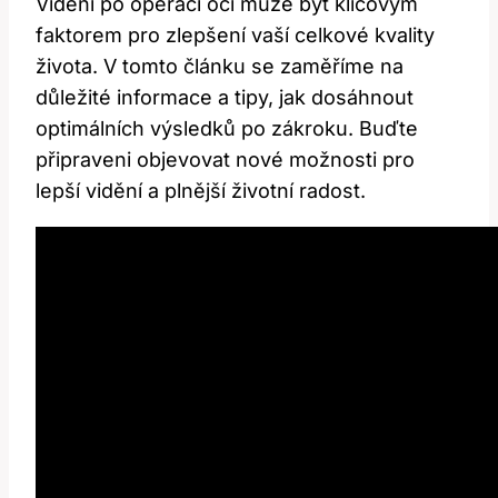
Vidění ⁢po⁢ operaci očí může být klíčovým
faktorem pro⁣ zlepšení vaší ⁤celkové⁢ kvality
života. V tomto článku se⁤ zaměříme na
důležité informace a⁤ tipy, jak dosáhnout
optimálních výsledků po zákroku. Buďte
připraveni objevovat nové možnosti pro
lepší vidění a plnější životní radost.