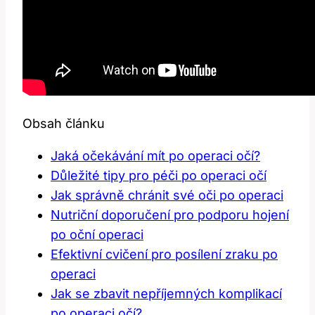
Obsah článku
Jaká očekávání mít po operaci očí?
Důležité tipy ‍pro péči ‍po operaci očí
Jak​ správně chránit své oči po operaci
Nutriční doporučení pro podporu hojení
po oční operaci
Efektivní cvičení pro posílení zraku ‍po
operaci
Jak se zbavit nepříjemných komplikací
po operaci očí?