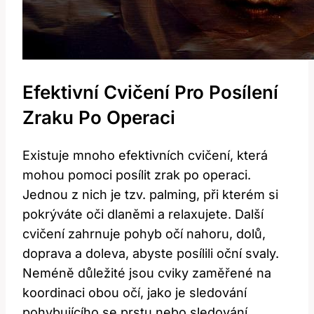
Efektivní Cvičení Pro Posílení
Zraku ‍po Operaci
Existuje mnoho efektivních cvičení, která
mohou pomoci ​posílit zrak po operaci.
Jednou z nich je tzv. palming, při kterém si
pokrýváte oči dlaněmi⁢ a relaxujete. Další
cvičení ⁣zahrnuje pohyb ‌očí nahoru, dolů,
doprava a ‌doleva, abyste posílili oční svaly.
Neméně důležité jsou cviky zaměřené na
koordinaci⁣ obou očí,⁣ jako je sledování
pohybujícího ⁤se prstu nebo ‌sledování