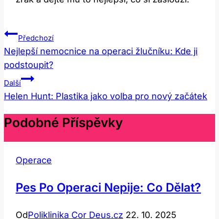
Navigace
Předchozí
Pro
Nejlepší nemocnice na operaci žlučníku: Kde ji
podstoupit?
Příspěvek
Další
Helen Hunt: Plastika jako volba pro nový začátek
Podobné Příspěvky
Operace
Pes Po Operaci Nepije: Co Dělat?
Od
Poliklinika Cor Deus.cz
22. 10. 2025