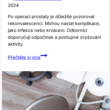
2024
Po operaci prostaty je důležité pozorovat
rekonvalescenci. Mohou nastat komplikace,
jako infekce nebo krvácení. Odborníci
doporučují odpočinek a postupné zvyšování
aktivity.
Rekonvalescence
Přečtěte si více
po
operaci
prostaty:
Co
očekávat?