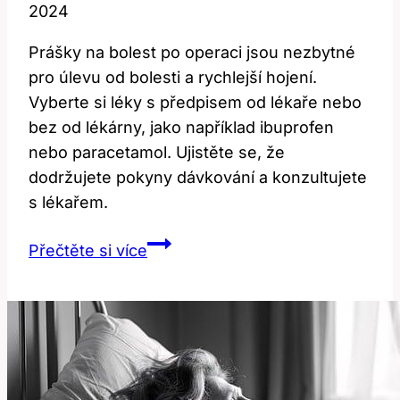
2024
Prášky na bolest po operaci jsou nezbytné
pro úlevu od bolesti a rychlejší hojení.
Vyberte si léky s předpisem od lékaře nebo
bez od lékárny, jako například ibuprofen
nebo paracetamol. Ujistěte se, že
dodržujete pokyny dávkování a konzultujete
s lékařem.
Prášky
Přečtěte si více
na
bolest
po
operaci:
Jaké
jsou