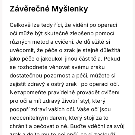
Závěrečné Myšlenky
Celkově lze ​tedy říci, že vidění po operaci
očí může být skutečně zlepšeno pomocí
různých metod a⁣ cvičení. Je důležité si
uvědomit,⁢ že péče o zrak je stejně ⁣důležitá
jako‌ péče o jakoukoli jinou část těla.​ Pokud
se rozhodnete věnovat svému ⁣zraku
dostatečnou pozornost a péči, můžete si
zajistit zdravý​ a ostrý zrak i po operaci očí.
Nezapomeňte pravidelně provádět cvičení
pro‍ oči a mít zdravý​ životní styl, který
podpoří ⁣zdraví vašich očí. Vaše oči jsou
neocenitelným darem, ​který stojí za to
chránit ​a pečovat o ně. Buďte vděční⁣ za svůj
zrak a dejte mu to⁣ nejlepší,​ co⁣ si zaslouží.