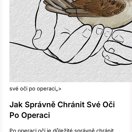
své oči po operaci„>
Jak​ Správně Chránit Své Oči
Po Operaci
Po operaci ‌očí je důležité správně chránit