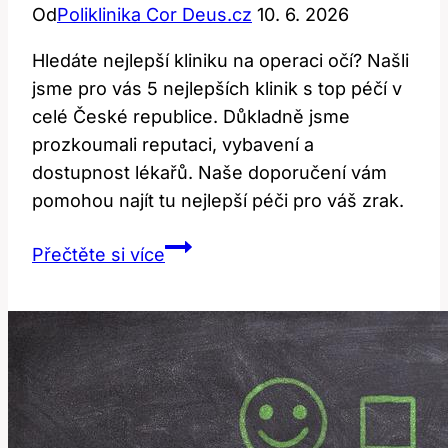
Od
Poliklinika Cor Deus.cz
10. 6. 2026
Hledáte nejlepší kliniku na operaci očí? Našli
jsme pro vás 5 nejlepších klinik s top péčí v
celé České republice. Důkladně jsme
prozkoumali reputaci, vybavení a
dostupnost lékařů. Naše doporučení vám
pomohou najít tu nejlepší péči pro váš zrak.
Nejlepší
Přečtěte si více
klinika
na
operaci
očí:
Kde
najdete
top