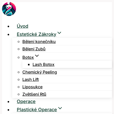
Přeskočit
na
obsah
Úvod
Estetické Zákroky
Bělení konečníku
Bělení Zubů
Botox
Lash Botox
Chemický Peeling
Lash Lift
Liposukce
Zvětšení Rtů
Operace
Plastické Operace