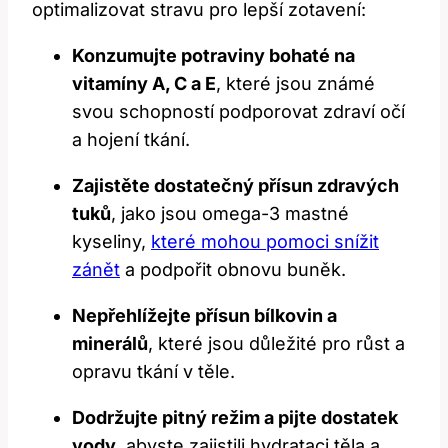
optimalizovat stravu pro​ lepší zotavení:
Konzumujte‍ potraviny bohaté ⁣na
vitamíny​ A, C a E
, které jsou známé
svou schopností podporovat zdraví očí
a hojení tkání.
Zajistěte dostatečný přísun zdravých
tuků
, jako jsou omega-3 ​mastné
kyseliny,‌
které mohou pomoci snížit
zánět
a podpořit obnovu buněk.
Nepřehlížejte přísun bílkovin a
minerálů
, které jsou důležité pro růst a‌
opravu ⁤tkání v těle.
Dodržujte ⁢pitný režim ⁣a pijte dostatek
vody
, abyste zajistili hydrataci těla a‌