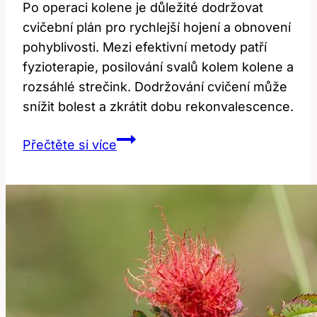
Po operaci kolene je důležité dodržovat
cvičební plán pro rychlejší hojení a obnovení
pohyblivosti. Mezi efektivní metody patří
fyzioterapie, posilování svalů kolem kolene a
rozsáhlé strečink. Dodržování cvičení může
snížit bolest a zkrátit dobu rekonvalescence.
Cvičení
Přečtěte si více
po
operaci
kolene:
Efektivní
metody