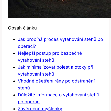
Obsah článku
Jak probíhá proces vytahování stehů po
operaci?
Nejlepší postup pro bezpečné
vytahování stehů
Jak minimalizovat bolest a otoky při
vytahování stehů
Vhodné ošetření rány po odstranění
stehů
Důležité informace o vytahování stehů
po operaci
Závěrečné myšlenky