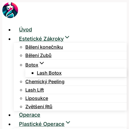
Přeskočit
na
obsah
Úvod
Estetické Zákroky
Bělení konečníku
Bělení Zubů
Botox
Lash Botox
Chemický Peeling
Lash Lift
Liposukce
Zvětšení Rtů
Operace
Plastické Operace