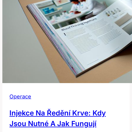
Operace
Injekce Na Ředění Krve: Kdy
Jsou Nutné A Jak Fungují