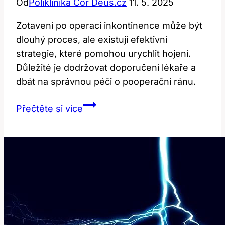
Od
Poliklinika Cor Deus.cz
11. 5. 2025
Zotavení po operaci inkontinence může být
dlouhý proces, ale existují efektivní
strategie, které pomohou urychlit hojení.
Důležité je dodržovat doporučení lékaře a
dbát na správnou péči o pooperační ránu.
Zotavení
Přečtěte si více
po
operaci
inkontinence:
Efektivní
strategie