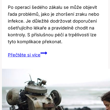
Po operaci šedého zákalu se může objevit
řada problémů, jako je zhoršení zraku nebo
infekce. Je důležité dodržovat doporučení
ošetřujícího lékaře a pravidelně chodit na
kontroly. S příslušnou péčí a trpělivostí lze
tyto komplikace překonat.
Problémy
Přečtěte si více
po
operaci
šedého
zákalu:
Jak
je
překonat