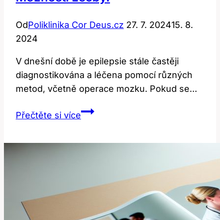
Od
Poliklinika Cor Deus.cz
27. 7. 2024
15. 8.
2024
V dnešní době je epilepsie stále častěji
diagnostikována a léčena pomocí různých
metod, včetně operace mozku. Pokud se…
Operace
Přečtěte si více
epilepsie:
Cena
a
možnosti
léčby.