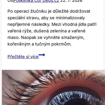
Od
Poliklinika Cor Deus.cz
22. 7. 2026
Po operaci žlučníku je důležité dodržovat
speciální stravu, aby se minimalizovaly
nepříjemné následky. Mezi vhodná jídla patří
vařená rýže, dušená zelenina a vařené
maso. Naopak se vyhněte smaženým,
kořeněným a tučným pokrmům.
Žlučníková
Přečtěte si více
dieta
po
operaci:
Co
jíst
a
čeho