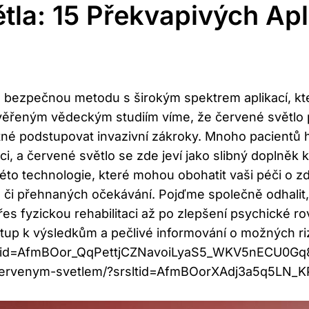
tla: 15 Překvapivých Apl
a bezpečnou metodu s širokým spektrem aplikací, kte
ěřeným vědeckým studiím víme, že červené světlo po
tné podstupovat invazivní zákroky. Mnoho pacientů h
ci, a červené světlo se zde jeví jako slibný doplněk
to technologie, které mohou obohatit vaši péči o zd
či přehnaných očekávání. Pojďme společně odhalit, j
řes fyzickou rehabilitaci až po zlepšení psychické r
up k výsledkům a pečlivé informování o možných rizic
srsltid=AfmBOor_QqPettjCZNavoiLyaS5_WKV5nECU0Gq8
ie-cervenym-svetlem/?srsltid=AfmBOorXAdj3a5q5L