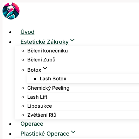
Přeskočit
na
obsah
Úvod
Estetické Zákroky
Bělení konečníku
Bělení Zubů
Botox
Lash Botox
Chemický Peeling
Lash Lift
Liposukce
Zvětšení Rtů
Operace
Plastické Operace