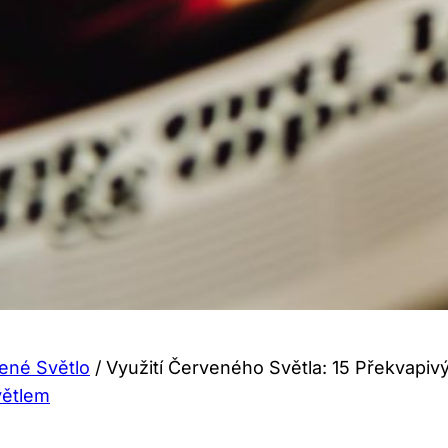
ené Světlo
/
Využití Červeného Světla: 15 Překvapivý
větlem