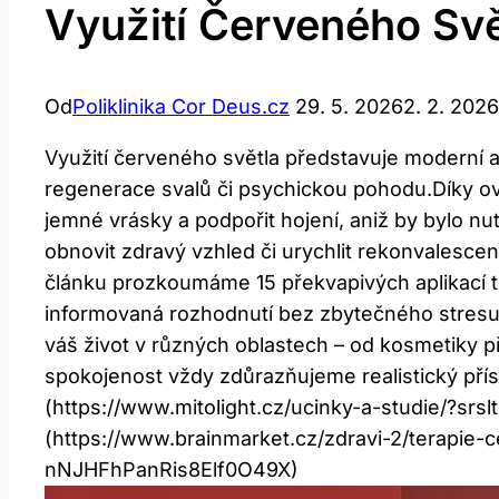
Využití Červeného Svě
Od
Poliklinika Cor Deus.cz
29. 5. 2026
2. 2. 2026
Využití červeného světla představuje moderní 
regenerace svalů či psychickou pohodu.Díky ov
jemné vrásky a podpořit hojení, aniž by bylo nu
obnovit zdravý vzhled či urychlit rekonvalescen
článku prozkoumáme 15 překvapivých aplikací té
informovaná rozhodnutí bez zbytečného stresu 
váš život v různých oblastech – od kosmetiky p
spokojenost vždy zdůrazňujeme realistický příst
(https://www.mitolight.cz/ucinky-a-studie/?
(https://www.brainmarket.cz/zdravi-2/terap
nNJHFhPanRis8Elf0O49X)