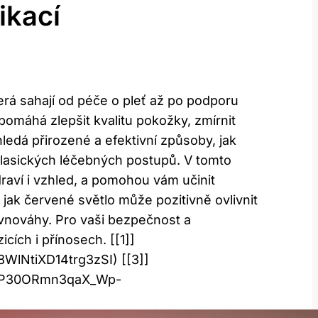
ikací
rá sahají od péče o pleť až po podporu
máhá zlepšit kvalitu pokožky, zmírnit
ledá přirozené a efektivní způsoby, jak
 klasických léčebných postupů. V tomto
raví i vzhled, a pomohou vám učinit
ak červené světlo může pozitivně ovlivnit
ovnováhy. Pro vaši bezpečnost a
ích i přínosech. [[1]]
WlNtiXD14trg3zSI) [[3]]
N_KP30ORmn3qaX_Wp-