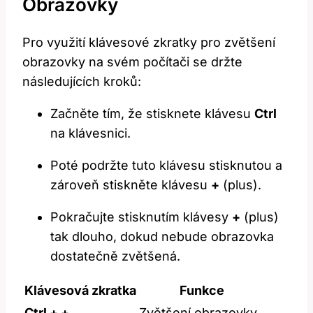
Obrazovky
Pro využití klávesové zkratky pro zvětšení
obrazovky na⁢ svém počítači se držte‌
následujících kroků:
Začněte ​tím, že stisknete klávesu
Ctrl
‌
na klávesnici.
Poté podržte tuto klávesu stisknutou a
zároveň stiskněte klávesu
+
(plus).
Pokračujte stisknutím klávesy
+
(plus)
tak ‌dlouho, dokud nebude obrazovka
dostatečně ⁣zvětšená.
Klávesová⁢ zkratka
Funkce
Ctrl + +
Zvětšení ⁣obrazovky