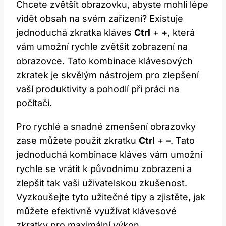
Chcete zvětšit obrazovku, abyste mohli lépe
vidět obsah na svém zařízení? Existuje⁢
jednoduchá ‌zkratka kláves
Ctrl
+
+
, ⁣která
vám umožní rychle ⁣zvětšit zobrazení na‍
obrazovce. Tato ‌kombinace klávesových
zkratek je skvělým nástrojem pro zlepšení
vaší produktivity a pohodlí při práci na
počítači.
Pro​ rychlé a snadné zmenšení obrazovky‍
zase⁤ můžete použít zkratku
Ctrl
+
–
. Tato
jednoduchá kombinace kláves vám umožní
rychle se vrátit‌ k původnímu zobrazení a
zlepšit tak vaši uživatelskou zkušenost.
Vyzkoušejte tyto užitečné tipy a zjistěte, jak
můžete efektivně využívat klávesové
zkratky pro maximální výkon.