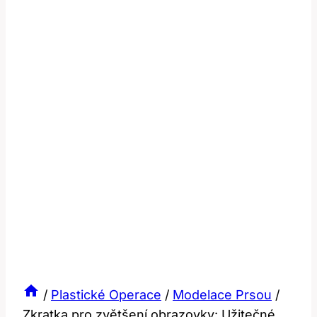
/
Plastické Operace
/
Modelace Prsou
/
Zkratka pro zvětšení obrazovky: Užitečné