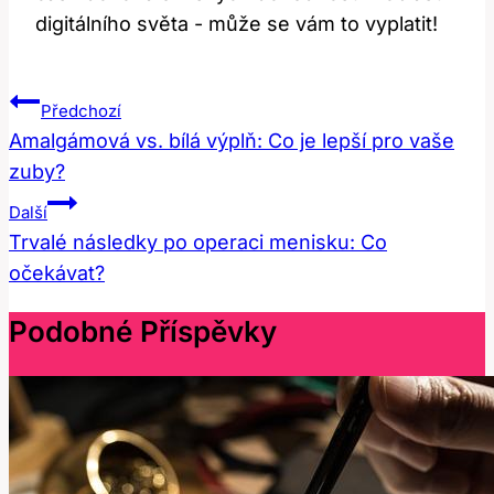
digitálního světa ‍-⁣ může se vám to vyplatit!
Navigace
Předchozí
Pro
Amalgámová vs. bílá výplň: Co je lepší pro vaše
zuby?
Příspěvek
Další
Trvalé následky po operaci menisku: Co
očekávat?
Podobné Příspěvky