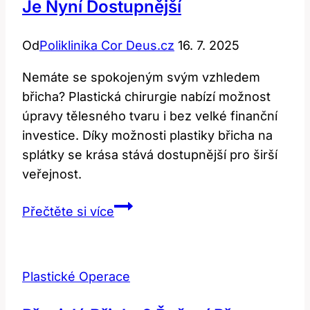
Je Nyní Dostupnější
Od
Poliklinika Cor Deus.cz
16. 7. 2025
Nemáte se spokojeným svým vzhledem
břicha? Plastická chirurgie nabízí možnost
úpravy tělesného tvaru i bez velké finanční
investice. Díky možnosti plastiky břicha na
splátky se krása stává dostupnější pro širší
veřejnost.
Plastika
Přečtěte si více
břicha
na
splátky:
Plastické Operace
Krása
je