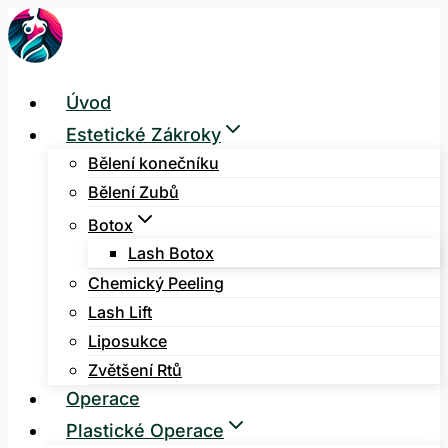
Přeskočit
na
obsah
Úvod
Estetické Zákroky
Bělení konečníku
Bělení Zubů
Botox
Lash Botox
Chemický Peeling
Lash Lift
Liposukce
Zvětšení Rtů
Operace
Plastické Operace