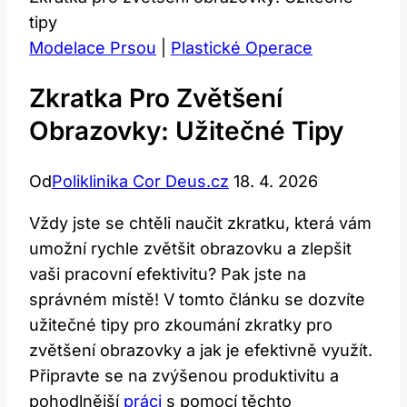
tipy
Modelace Prsou
|
Plastické Operace
Zkratka Pro Zvětšení
Obrazovky: Užitečné Tipy
Od
Poliklinika Cor Deus.cz
18. 4. 2026
Vždy jste ⁢se chtěli naučit zkratku, která vám
umožní rychle zvětšit obrazovku‌ a zlepšit
vaši pracovní efektivitu? Pak jste na
správném místě! V⁣ tomto⁤ článku‌ se dozvíte
užitečné tipy pro zkoumání ⁤zkratky⁢ pro
zvětšení ​obrazovky a jak je ⁢efektivně využít.
Připravte se na zvýšenou produktivitu a
pohodlnější
práci
s pomocí těchto⁤