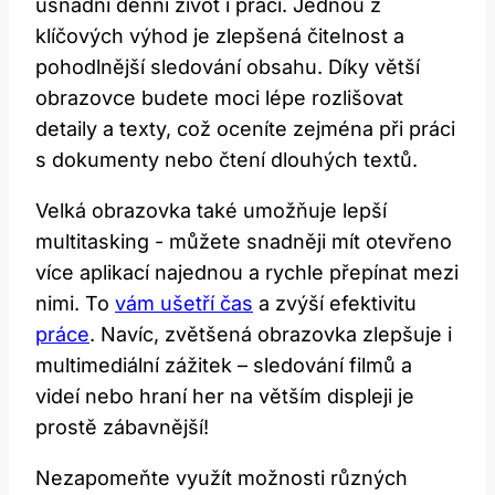
usnadní denní život i práci. Jednou z
klíčových výhod je zlepšená čitelnost a
pohodlnější sledování ‌obsahu. Díky větší
obrazovce budete moci lépe⁤ rozlišovat
detaily ‌a‌ texty, což ⁣oceníte zejména při práci
s dokumenty nebo čtení ⁢dlouhých textů.
Velká obrazovka⁣ také umožňuje ‍lepší
multitasking ‌- můžete snadněji mít otevřeno
více aplikací najednou a rychle přepínat mezi
nimi.⁢ To
vám ušetří čas
a zvýší efektivitu
práce
. Navíc, zvětšená obrazovka ⁣zlepšuje i
multimediální zážitek – ‍sledování filmů a
videí nebo ‌hraní her na větším displeji⁤ je
prostě ​zábavnější!
Nezapomeňte využít možnosti různých