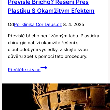
Převislé Břicho? Řešení Přes
nyní
Plastiku S Okamžitým Efektem
dostupnější
Od
Poliklinika Cor Deus.cz
8. 4. 2025
Převislé břicho není žádným tabu. Plastická
chirurgie nabízí okamžité řešení s
dlouhodobými výsledky. Získejte svou
důvěru zpět s pomocí této procedury.
Převislé
Přečtěte si více
břicho?
Řešení
přes
plastiku
s
okamžitým