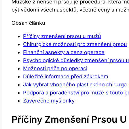
Mužské zmenšení prsou je procedura, která můž
být vědomi všech aspektů, včetně ceny a možných
Obsah článku
Příčiny zmenšení prsou u mužů
Chirurgické možnosti pro zmenšení prsou
Finanční aspekty a cena operace
Psychologické důsledky zmenšení prsou 
Možnosti péče po operaci
Důležité informace před zákrokem
Jak vybrat vhodného plastického chirurga
Podpora a poradenství pro muže s touto p
Závěrečné myšlenky
Příčiny Zmenšení Prsou 