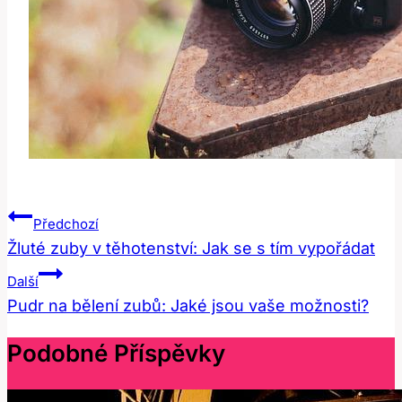
Navigace
Předchozí
Pro
Žluté zuby v těhotenství: Jak se s tím vypořádat
Příspěvek
Další
Pudr na bělení zubů: Jaké jsou vaše možnosti?
Podobné Příspěvky