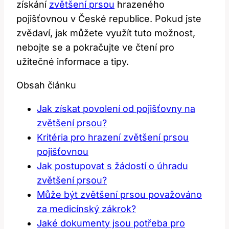
získání
zvětšení prsou
hrazeného
pojišťovnou v České republice. Pokud jste
zvědaví, jak můžete využít tuto možnost,
nebojte se a pokračujte ve čtení pro
užitečné informace a tipy.
Obsah článku
Jak získat povolení od pojišťovny na
zvětšení prsou?
Kritéria pro hrazení zvětšení prsou
pojišťovnou
Jak postupovat s žádostí o úhradu
zvětšení prsou?
Může být zvětšení prsou považováno
za medicínský zákrok?
Jaké dokumenty jsou potřeba pro