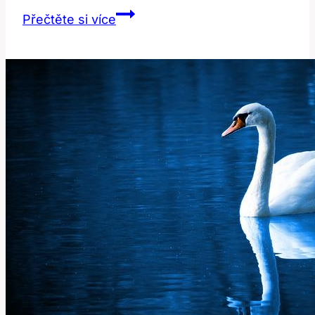
Zadní
Přečtěte si více
Poševní
Plastika:
Co
Musíte
Vědět