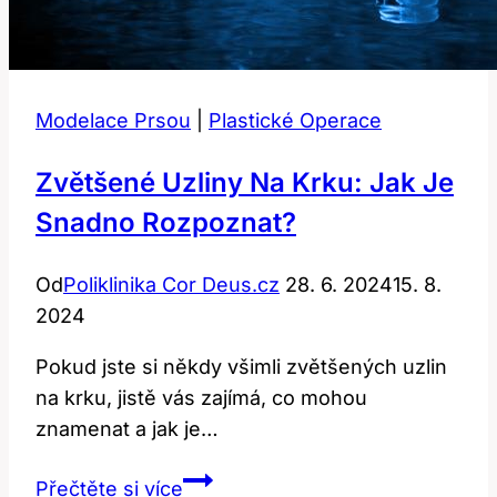
Modelace Prsou
|
Plastické Operace
Zvětšené Uzliny Na Krku: Jak Je
Snadno Rozpoznat?
Od
Poliklinika Cor Deus.cz
28. 6. 2024
15. 8.
2024
Pokud jste ​si někdy všimli zvětšených uzlin
na krku, jistě vás ‍zajímá, co mohou
znamenat‍ a⁤ jak ​je…
Zvětšené
Přečtěte si více