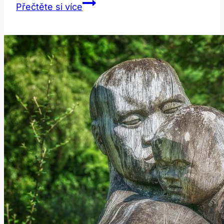
Dana
Přečtěte si více
Moravkova:
Jak
plastika
ovlivnila
její
život