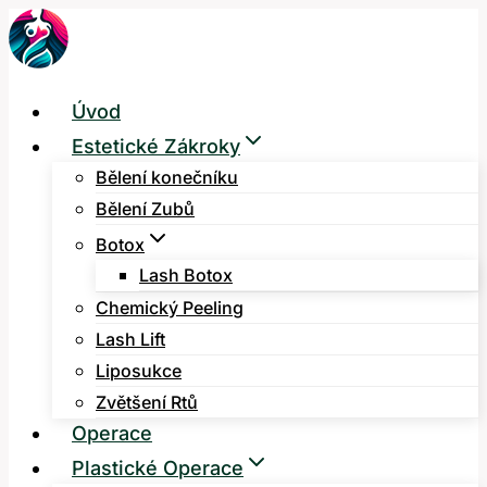
Přeskočit
na
obsah
Úvod
Estetické Zákroky
Bělení konečníku
Bělení Zubů
Botox
Lash Botox
Chemický Peeling
Lash Lift
Liposukce
Zvětšení Rtů
Operace
Plastické Operace