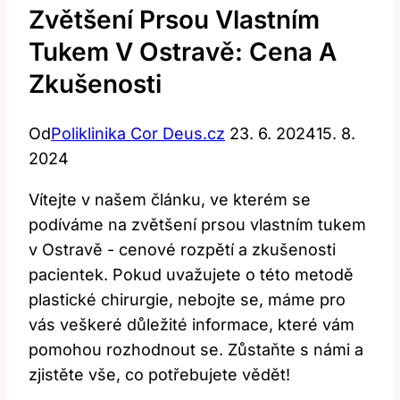
Zvětšení Prsou Vlastním
Tukem V Ostravě: Cena A
Zkušenosti
Od
Poliklinika Cor Deus.cz
23. 6. 2024
15. 8.
2024
Vítejte v našem článku, ve kterém ⁣se
⁤podíváme na zvětšení prsou vlastním tukem
v Ostravě ⁤- cenové rozpětí‍ a ‍zkušenosti
pacientek. Pokud uvažujete o této metodě
plastické chirurgie, nebojte se, máme⁢ pro
⁤vás veškeré důležité⁣ informace, které ​vám
pomohou rozhodnout⁣ se. Zůstaňte‍ s námi a
zjistěte‌ vše, co potřebujete vědět!