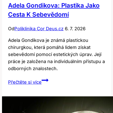
Adela Gondikova: Plastika Jako
Cesta K Sebevědomí
Od
Poliklinika Cor Deus.cz
6. 7. 2026
Adela Gondikova je známá plastickou
chirurgkou, která pomáhá lidem získat
sebevědomí pomocí estetických úprav. Její
práce je založena na individuálním přístupu a
odborných znalostech.
Adela
Přečtěte si více
Gondikova:
Plastika
jako
cesta