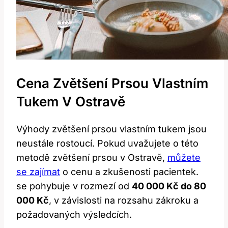
Cena Zvětšení Prsou Vlastním
Tukem V ⁤Ostravě
Výhody zvětšení prsou⁤ vlastním tukem jsou
neustále rostoucí. ‍Pokud uvažujete o této
⁤metodě⁢ zvětšení prsou ⁣v Ostravě,
můžete
se zajímat
o cenu a zkušenosti ‍pacientek. ​
⁣se pohybuje v rozmezí‌ od
40 000 Kč do 80
000 Kč
, v ⁢závislosti na ‍rozsahu zákroku a
požadovaných výsledcích.