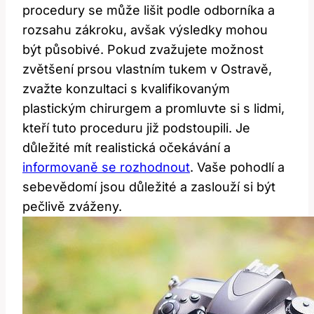
procedury se ​může lišit podle odborníka a
‍rozsahu ‌zákroku, avšak⁢ výsledky mohou‌
být ‍působivé. ‌Pokud⁢ zvažujete možnost
zvětšení prsou ‌vlastním‍ tukem v Ostravě,⁤
zvažte konzultaci s⁣ kvalifikovaným
plastickým ⁤chirurgem a promluvte si s lidmi,‌
kteří tuto proceduru již podstoupili.​ Je ​
důležité mít realistická očekávání a
informovaně se rozhodnout
. Vaše pohodlí a
sebevědomí⁤ jsou důležité a zaslouží si být
⁢pečlivě⁢ zváženy.