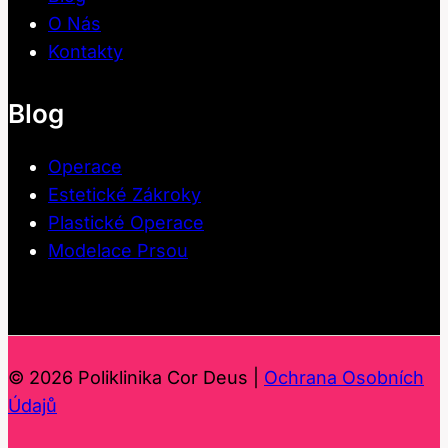
O Nás
Kontakty
Blog
Operace
Estetické Zákroky
Plastické Operace
Modelace Prsou
© 2026 Poliklinika Cor Deus |
Ochrana Osobních
Údajů