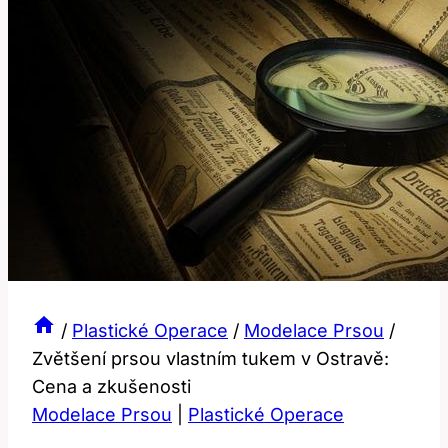
/
Plastické Operace
/
Modelace Prsou
/
Zvětšení prsou vlastním tukem v Ostravě:
Cena a zkušenosti
Modelace Prsou
|
Plastické Operace