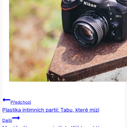
Navigace
Předchozí
Pro
Plastika intimních partií: Tabu, které mizí
Příspěvek
Další