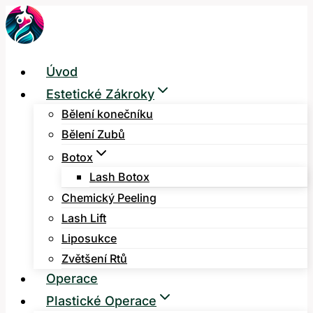
Přeskočit
na
obsah
Úvod
Estetické Zákroky
Bělení konečníku
Bělení Zubů
Botox
Lash Botox
Chemický Peeling
Lash Lift
Liposukce
Zvětšení Rtů
Operace
Plastické Operace