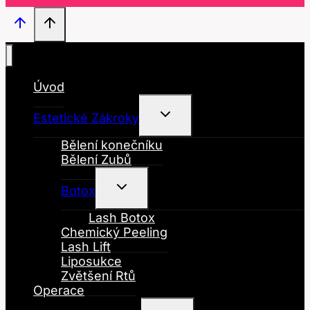
Úvod
Toggle
Estetické Zákroky
Child
Menu
Bělení konečníku
Bělení Zubů
Toggle
Botox
Child
Menu
Lash Botox
Chemický Peeling
Lash Lift
Liposukce
Zvětšení Rtů
Operace