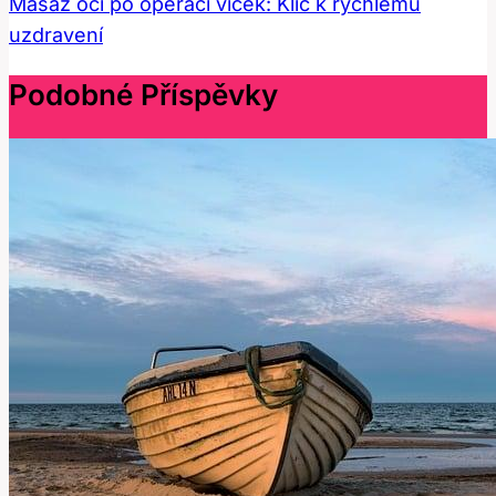
Masáž očí po operaci víček: Klíč k rychlému
uzdravení
Podobné Příspěvky