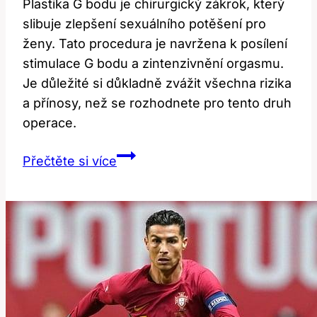
Plastika G bodu je chirurgický zákrok, který
slibuje zlepšení sexuálního potěšení pro
ženy. Tato procedura je navržena k posílení
stimulace G bodu a zintenzivnění orgasmu.
Je důležité si důkladně zvážit všechna rizika
a přínosy, než se rozhodnete pro tento druh
operace.
Plastika
Přečtěte si více
G
bodu:
Zvýšení
sexuálního
potěšení