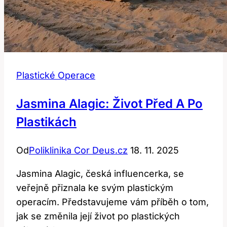
Plastické Operace
Jasmina Alagic: Život Před A Po
Plastikách
Od
Poliklinika Cor Deus.cz
18. 11. 2025
Jasmina Alagic, česká influencerka, se
veřejně přiznala ke svým plastickým
operacím. Představujeme vám příběh o tom,
jak se změnila její život po plastických