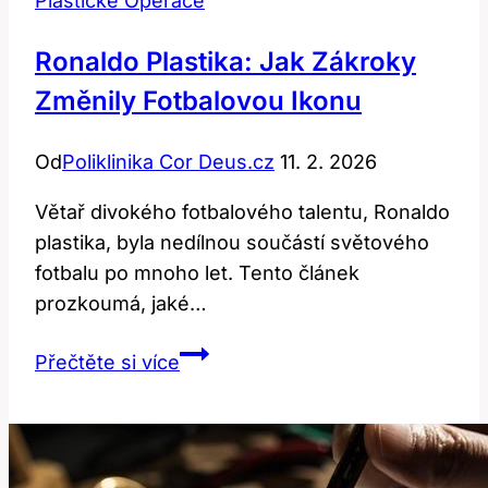
Plastické Operace
Ronaldo Plastika: Jak Zákroky
Změnily Fotbalovou Ikonu
Od
Poliklinika Cor Deus.cz
11. 2. 2026
Větař divokého fotbalového talentu, Ronaldo
plastika, byla nedílnou součástí světového
fotbalu po mnoho let. Tento článek
prozkoumá, jaké…
Ronaldo
Přečtěte si více
plastika:
Jak
zákroky
změnily