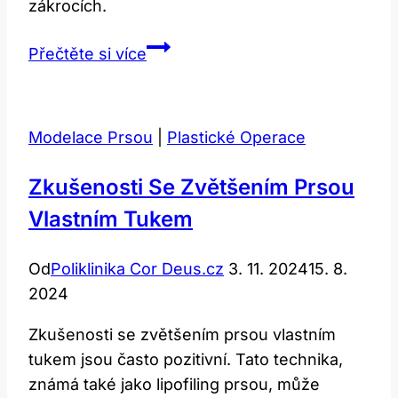
zákrocích.
Jasmina
Přečtěte si více
Alagic:
Život
před
Modelace Prsou
|
Plastické Operace
a
po
Zkušenosti Se Zvětšením Prsou
plastikách
Vlastním Tukem
Od
Poliklinika Cor Deus.cz
3. 11. 2024
15. 8.
2024
Zkušenosti se zvětšením prsou vlastním
tukem jsou často pozitivní. Tato technika,
známá také jako lipofiling prsou, může