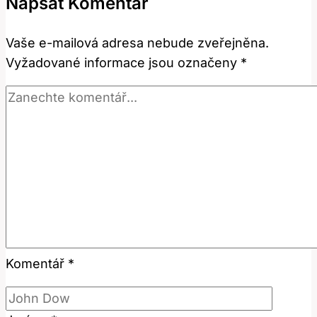
Napsat Komentář
o
Plastice
Vaše e-mailová adresa nebude zveřejněna.
Nosu
Vyžadované informace jsou označeny
*
Komentář
*