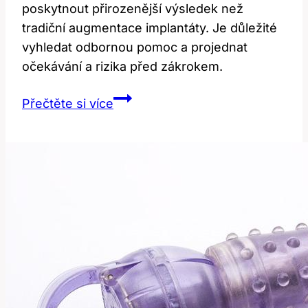
poskytnout přirozenější výsledek než
tradiční augmentace implantáty. Je důležité
vyhledat odbornou pomoc a projednat
očekávání a rizika před zákrokem.
Zkušenosti
Přečtěte si více
se
zvětšením
prsou
vlastním
tukem