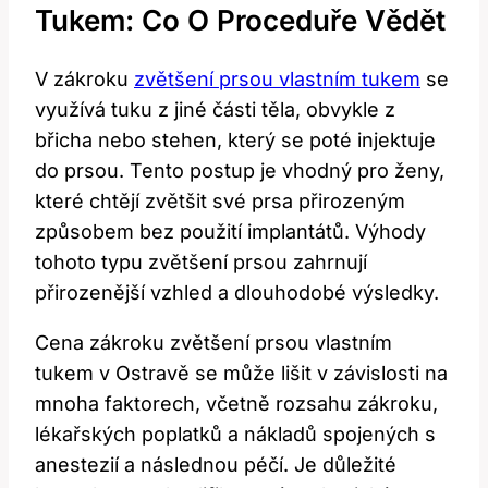
Tukem: Co‍ O ⁤proceduře Vědět
V zákroku
zvětšení prsou⁣ vlastním tukem
se
využívá tuku z jiné části těla, obvykle z
břicha nebo stehen, který ‍se⁣ poté injektuje
do prsou. ⁣Tento postup je ​vhodný pro​ ženy,‍
které ​chtějí zvětšit ⁢své prsa přirozeným‌
způsobem bez ⁣použití implantátů. Výhody
‌tohoto‍ typu zvětšení prsou zahrnují
přirozenější vzhled a dlouhodobé výsledky.
Cena zákroku zvětšení​ prsou vlastním
tukem‍ v Ostravě se může lišit v závislosti ⁤na
mnoha faktorech, včetně rozsahu zákroku,‌
lékařských poplatků‍ a nákladů​ spojených s
‌anestezií a následnou⁣ péčí. Je důležité