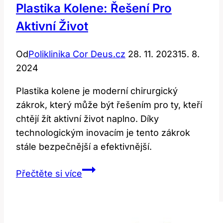
Plastika Kolene: Řešení Pro
+
Aktivní Život
Pravda
O
Od
Poliklinika Cor Deus.cz
28. 11. 2023
15. 8.
Zákrocích
2024
Plastika kolene je moderní chirurgický
zákrok, který může být řešením pro ty, kteří
chtějí žít aktivní život naplno. Díky
technologickým inovacím je tento zákrok
stále bezpečnější a efektivnější.
Plastika
Přečtěte si více
Kolene:
Řešení
Pro