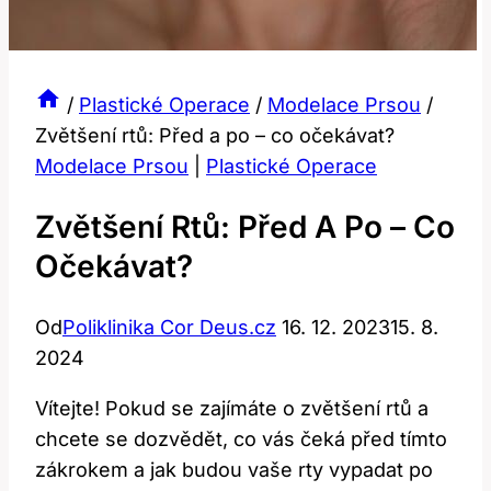
/
Plastické Operace
/
Modelace Prsou
/
Zvětšení rtů: Před a po – co očekávat?
Modelace Prsou
|
Plastické Operace
Zvětšení Rtů: Před A Po – Co
Očekávat?
Od
Poliklinika Cor Deus.cz
16. 12. 2023
15. 8.
2024
Vítejte! Pokud se zajímáte o zvětšení rtů a
chcete se dozvědět, co vás čeká před tímto
zákrokem a jak budou vaše rty vypadat po