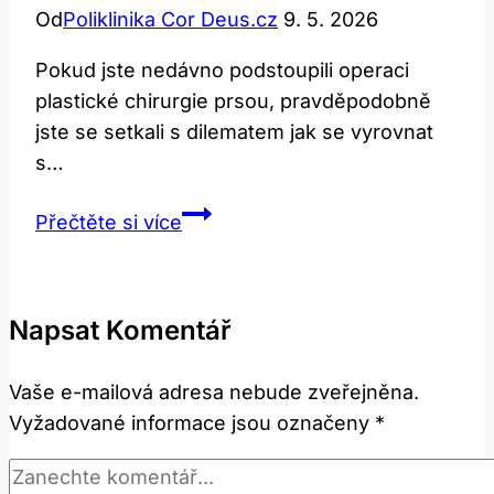
Od
Poliklinika Cor Deus.cz
9. 5. 2026
Pokud jste nedávno podstoupili operaci
plastické chirurgie prsou, pravděpodobně
jste se setkali s dilematem jak se vyrovnat
s…
Plastika
Přečtěte si více
prsou:
Jak
se
Napsat Komentář
vyrovnat
s
Vaše e-mailová adresa nebude zveřejněna.
jizvami
Vyžadované informace jsou označeny
*
po
operaci