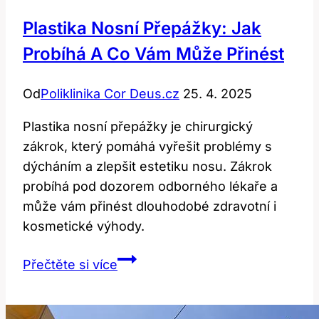
Plastika Nosní Přepážky: Jak
Probíhá A Co Vám Může Přinést
Od
Poliklinika Cor Deus.cz
25. 4. 2025
Plastika nosní přepážky je chirurgický
zákrok, který pomáhá vyřešit problémy s
dýcháním a zlepšit estetiku nosu. Zákrok
probíhá pod dozorem odborného lékaře a
může vám přinést dlouhodobé zdravotní i
kosmetické výhody.
Plastika
Přečtěte si více
nosní
přepážky:
Jak