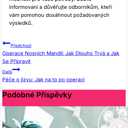
informovaní a důvěřujte odborníkům, kteří
vám pomohou dosáhnout požadovaných
výsledků.
Navigace
Předchozí
Pro
Operace Nosních Mandlí: Jak Dlouho Trvá a Jak
Se Připravit
Příspěvek
Další
Péče o jizvu: Jak na to po operaci
Podobné Příspěvky