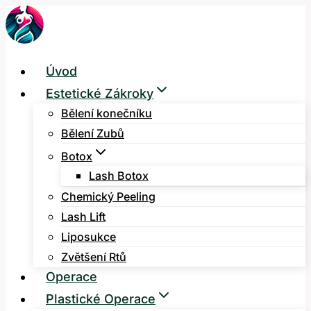
Přeskočit
na
obsah
Úvod
Estetické Zákroky
Bělení konečníku
Bělení Zubů
Botox
Lash Botox
Chemický Peeling
Lash Lift
Liposukce
Zvětšení Rtů
Operace
Plastické Operace