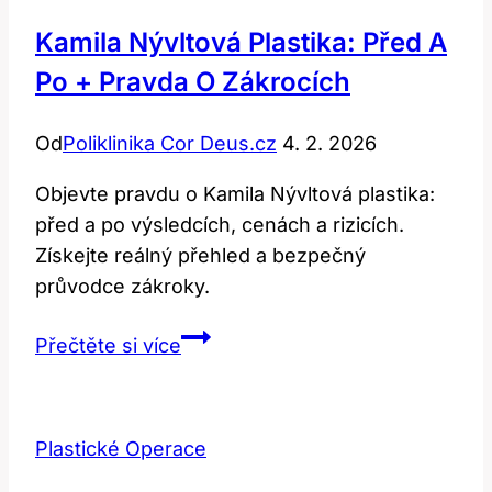
Operací
Kamila Nývltová Plastika: Před A
Po + Pravda O Zákrocích
Od
Poliklinika Cor Deus.cz
4. 2. 2026
Objevte pravdu o Kamila Nývltová plastika:
před a po výsledcích, cenách a rizicích.
Získejte reálný přehled a bezpečný
průvodce zákroky.
Kamila
Přečtěte si více
Nývltová
Plastika:
Před
Plastické Operace
a
Po