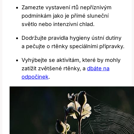
Zamezte vystavení rtů nepříznivým
podmínkám jako je přímé sluneční
světlo nebo ⁣intenzivní chlad.
Dodržujte pravidla hygieny ústní dutiny
a pečujte o rtěnky speciálními přípravky.
Vyhýbejte se aktivitám, které by mohly
zatížit ‌zvětšené rtěnky, a​
dbáte na
odpočinek
.