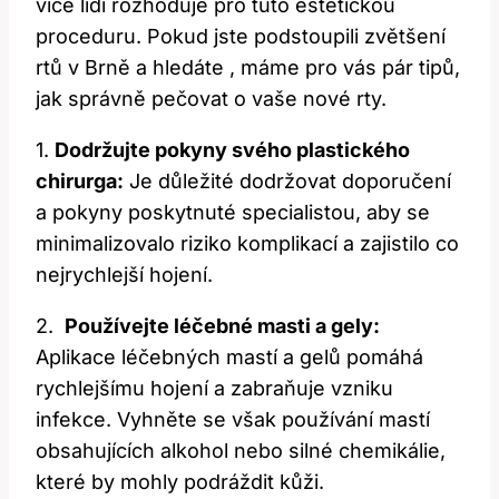
více lidí rozhoduje pro tuto estetickou
proceduru. Pokud jste podstoupili zvětšení
rtů v Brně a hledáte , máme pro vás pár tipů,
jak správně pečovat o vaše nové rty.
1.⁤
Dodržujte pokyny svého plastického
chirurga:
Je důležité‍ dodržovat doporučení
a ⁣pokyny poskytnuté specialistou, aby se⁢
minimalizovalo riziko komplikací a zajistilo co
nejrychlejší hojení.
2. ​
Používejte léčebné masti a gely:
Aplikace léčebných mastí a gelů pomáhá
rychlejšímu hojení a zabraňuje vzniku
infekce. Vyhněte se však používání mastí
‌obsahujících alkohol nebo silné chemikálie,‍
které by mohly podráždit kůži.