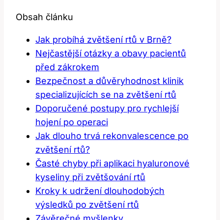
Obsah článku
Jak probíhá zvětšení ⁤rtů v Brně?
Nejčastější otázky a obavy pacientů
před zákrokem
Bezpečnost a​ důvěryhodnost klinik
specializujících se na zvětšení rtů
Doporučené postupy pro rychlejší
hojení po​ operaci
Jak dlouho trvá rekonvalescence po
zvětšení rtů?
Časté chyby​ při aplikaci hyaluronové
kyseliny při zvětšování rtů
Kroky k udržení dlouhodobých
výsledků ‌po zvětšení rtů
Závěrečné myšlenky