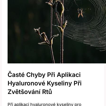
Časté Chyby​ Při Aplikaci
Hyaluronové Kyseliny Při
Zvětšování Rtů
Při aplikaci hyaluronové kyseliny ⁣pro