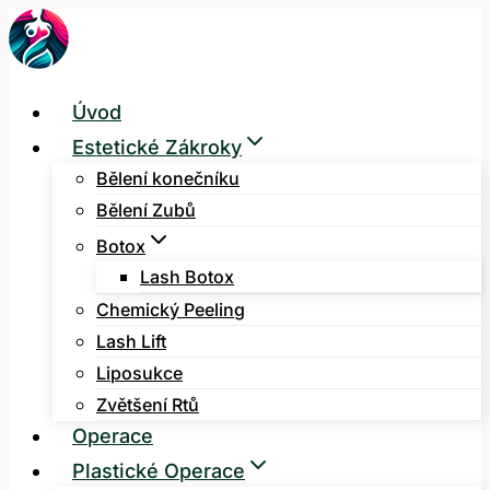
Přeskočit
na
obsah
Úvod
Estetické Zákroky
Bělení konečníku
Bělení Zubů
Botox
Lash Botox
Chemický Peeling
Lash Lift
Liposukce
Zvětšení Rtů
Operace
Plastické Operace