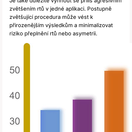
Je také důležité vyhnout se příliš agresivním
zvětšením rtů v jedné aplikaci. Postupně⁢
zvětšující procedura může vést k
přirozenějším výsledkům a minimalizovat
⁣riziko přeplnění rtů nebo asymetrii.