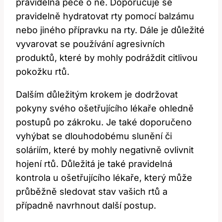
pravidelná péče o ně. Doporučuje se⁢
pravidelně hydratovat rty pomocí balzámu⁤
nebo jiného přípravku na rty. Dále je důležité
vyvarovat se používání agresivních
produktů, které by mohly ⁤podráždit citlivou
pokožku rtů.
Dalším důležitým ‍krokem je dodržovat
pokyny svého ošetřujícího lékaře ohledně ​
postupů po zákroku. Je také doporučeno
vyhýbat se dlouhodobému slunění⁢ či
soláriím, které by mohly negativně ovlivnit
hojení rtů. Důležitá ⁤je také pravidelná
kontrola‍ u ošetřujícího lékaře, který může
průběžně sledovat stav vašich rtů a
případně navrhnout další postup.