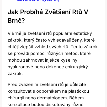
Jak Probíhá Zvětšení ⁤rtů V
Brně?
V Brně je ​zvětšení rtů populární estetický
zákrok, který‌ často vyhledávají ženy, které
chtějí​ zlepšit ⁣vzhled svých ⁢rtů. Tento ⁢zákrok
se provádí pomocí různých metod, které
mohou zahrnovat injekce kyseliny
hyaluronové nebo dokonce chirurgický
zákrok.
Před zvážením ‌zvětšení rtů ⁣je důležité
konzultovat s odborníkem na plastickou​
chirurgii⁢ nebo⁤ dermatologem. Během‌
konzultace budou ​diskutovány různé