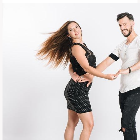
Pravda
o
Jejích
Plastikách