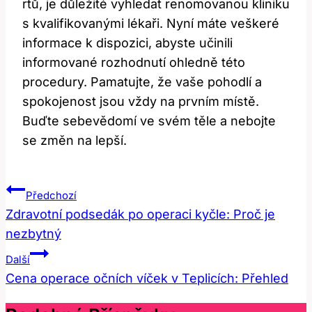
rtů,⁢ je důležité vyhledat renomovanou kliniku
s kvalifikovanými lékaři. Nyní máte veškeré
informace k⁤ dispozici, abyste učinili
informované‍ rozhodnutí ‍ohledně této
procedury. Pamatujte, že vaše pohodlí a
spokojenost jsou vždy na prvním⁤ místě.
Buďte‍ sebevědomí ve svém těle a nebojte​
se změn na‍ lepší.
Navigace
Předchozí
Pro
Zdravotní podsedák po operaci kyčle: Proč je
nezbytný
Příspěvek
Další
Cena operace očních víček v Teplicích: Přehled