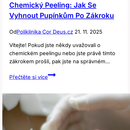
Chemický Peeling: Jak Se
Vyhnout Pupínkům Po Zákroku
Od
Poliklinika Cor Deus.cz
21. 11. 2025
Vítejte! Pokud jste někdy uvažovali o
chemickém peelingu nebo jste právě tímto
zákrokem prošli, pak jste na správném…
Chemický
Přečtěte si více
Peeling:
Jak
Se
Vyhnout
Pupínkům
Po