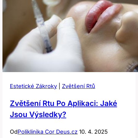
Zákroku
Estetické Zákroky
|
Zvětšení Rtů
Zvětšení Rtu Po Aplikaci: Jaké
Jsou Výsledky?
Od
Poliklinika Cor Deus.cz
10. 4. 2025