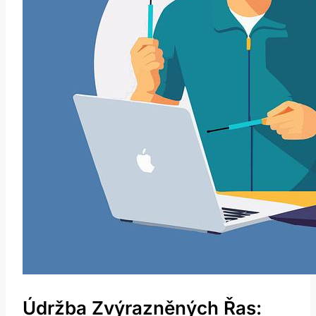
Údržba Zvýrazněných Řas: