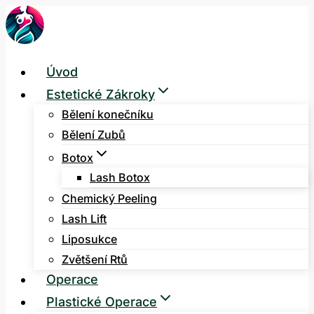
Přeskočit
na
obsah
Úvod
Estetické Zákroky
Bělení konečníku
Bělení Zubů
Botox
Lash Botox
Chemický Peeling
Lash Lift
Liposukce
Zvětšení Rtů
Operace
Plastické Operace