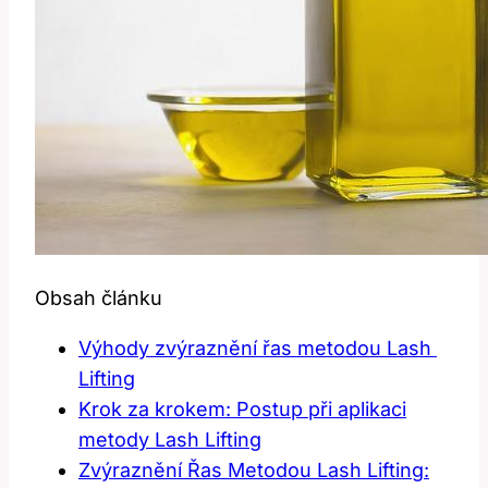
Obsah článku
Výhody zvýraznění řas metodou Lash ​
Lifting
Krok za krokem: Postup při aplikaci
metody Lash Lifting
Zvýraznění‌ Řas Metodou Lash Lifting: