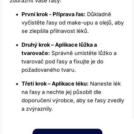
zdůraznit vaše řasy:
První krok -​ Příprava řas:
Důkladně
vyčistěte řasy⁢ od make-upu⁤ a olejů, aby
se zlepšila přilnavost léků.
Druhý krok – Aplikace lůžka a⁣
tvarovače:
Správně umístěte‍ lůžko a
tvarovač pod řasy‌ a fixujte⁢ je do
požadovaného⁣ tvaru.
Třetí krok – Aplikace léku:
Naneste lék⁢
na řasy⁤ a nechte jej působit dle
doporučení výrobce, aby se řasy​ zvedly
a ‍zvýraznily.