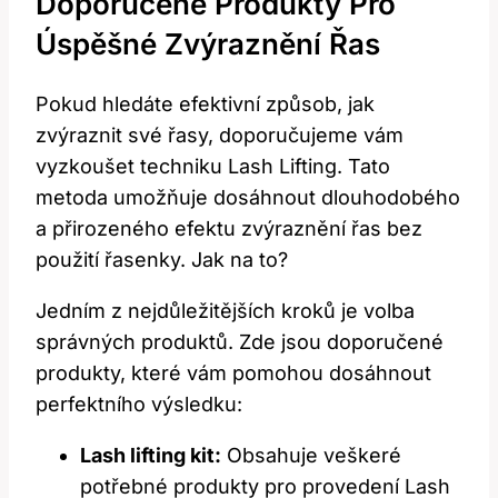
Doporučené Produkty Pro
Úspěšné Zvýraznění Řas
Pokud hledáte efektivní způsob, jak
zvýraznit své řasy,‍ doporučujeme vám
vyzkoušet techniku ⁤Lash Lifting.⁤ Tato
⁢metoda umožňuje dosáhnout dlouhodobého
a přirozeného⁢ efektu zvýraznění ​řas bez
použití řasenky. Jak na to?
Jedním z nejdůležitějších kroků je⁤ volba​
správných ⁣produktů. ​Zde jsou doporučené‍
produkty, které vám pomohou ⁤dosáhnout
perfektního výsledku:
Lash lifting kit:
Obsahuje ‍veškeré​
potřebné produkty pro provedení Lash