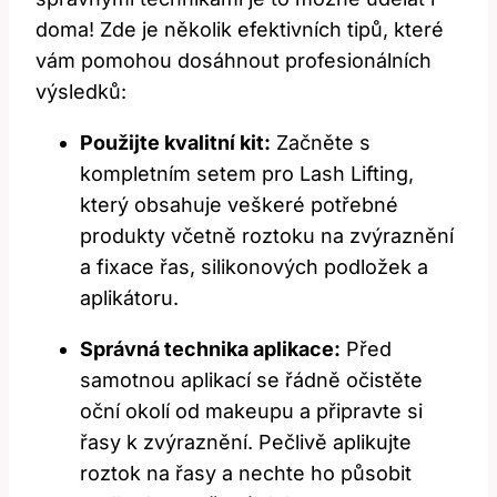
doma!​ Zde je několik efektivních tipů, které
vám pomohou dosáhnout profesionálních
výsledků:
Použijte kvalitní kit:
Začněte s​
kompletním setem⁣ pro‍ Lash Lifting,
⁣který obsahuje veškeré potřebné
produkty ‍včetně roztoku na zvýraznění
a fixace řas, ⁤silikonových podložek a
aplikátoru.
Správná ​technika aplikace:
Před
samotnou aplikací se řádně očistěte
oční okolí od makeupu a připravte si‍
řasy k ⁣zvýraznění. Pečlivě aplikujte
roztok na řasy a nechte ho působit