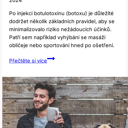
2024
Po injekci botulotoxinu (botoxu) je důležité
dodržet několik základních pravidel, aby se
minimalizovalo riziko nežádoucích účinků.
Patří sem například vyhýbání se masáži
obličeje nebo sportování hned po ošetření.
Co
Přečtěte si více
nedělat
po
botoxu:
Základní
pravidla
pro
každého!