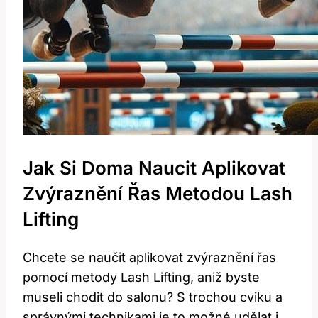
Jak⁣ Si Doma‌ Naucit Aplikovat
Zvýraznění Řas Metodou Lash
Lifting
Chcete se naučit aplikovat zvýraznění řas
pomocí metody Lash Lifting, aniž byste
museli chodit do‌ salonu? S trochou cviku a
správnými technikami je to‍ možné udělat i⁤