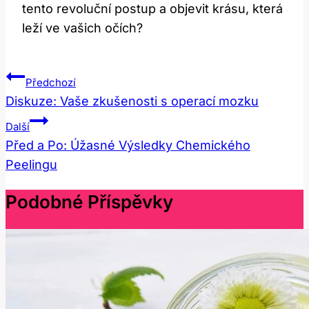
tento ⁢revoluční postup a objevit krásu, která
leží ve vašich očích?
Navigace
Předchozí
Pro
Diskuze: Vaše zkušenosti s operací mozku
Příspěvek
Další
Před a Po: Úžasné Výsledky Chemického
Peelingu
Podobné Příspěvky