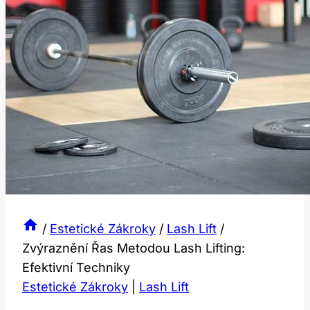
/
Estetické Zákroky
/
Lash Lift
/
Zvýraznění Řas Metodou Lash Lifting:
Efektivní Techniky
Estetické Zákroky
|
Lash Lift