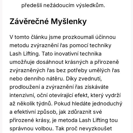
předešli nežádoucím výsledkům.
Závěrečné Myšlenky
V tomto článku ⁤jsme ​prozkoumali účinnou
⁣metodu zvýraznění řas pomocí techniky
Lash Lifting. Tato inovativní technika⁢
umožňuje dosáhnout krásných a přirozeně ​
zvýrazněných řas bez potřeby umělých řas
nebo denního nátěru.⁣ Díky zvednutí,
prodloužení⁣ a zvýraznění řas získáváte
intenzivní, oční otevírající efekt, který vydrží
až několik týdnů. ⁣Pokud hledáte jednoduchý
a efektivní způsob, jak zdůraznit své‍
přirozené krásy, je metoda Lash Lifting ‍tou
správnou volbou. Tak proč nevyzkoušet