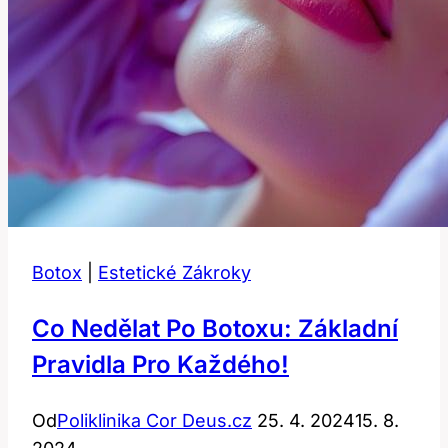
Botox
|
Estetické Zákroky
Co Nedělat Po Botoxu: Základní
Pravidla Pro Každého!
Od
Poliklinika Cor Deus.cz
25. 4. 2024
15. 8.