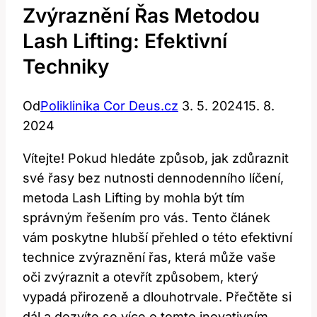
Zvýraznění Řas Metodou
Lash Lifting: Efektivní
Techniky
Od
Poliklinika Cor Deus.cz
3. 5. 2024
15. 8.
2024
Vítejte!⁤ Pokud hledáte ⁣způsob, jak zdůraznit
své řasy bez nutnosti dennodenního líčení,
metoda‍ Lash Lifting by mohla být‍ tím
správným⁣ řešením pro vás. ⁢Tento článek
vám poskytne‍ hlubší přehled o této efektivní
technice zvýraznění ‌řas, která může vaše
oči zvýraznit a otevřít způsobem, ‍který
vypadá⁤ přirozeně a dlouhotrvale. Přečtěte si
dál a dozvíte se více o tomto‍ inovativním