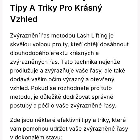
Tipy ‍a Triky⁢ Pro⁤ Krásný⁤
Vzhled
Zvýraznění řas metodou Lash Lifting je
⁢skvělou volbou pro ty, kteří chtějí dosáhnout
dlouhodobého efektu krásných a ​
zvýrazněných řas. Tato ‍technika nejenže
prodlužuje a ‍zvýrazňuje ⁤vaše řasy, ale také
dodává⁤ vašim očím výrazný a‍ otevřený
vzhled. Pokud se rozhodnete pro tuto
metodu, je důležité dodržovat‌ správné
postupy a ⁣péči o vaše zvýrazněné řasy.
Zde jsou ​některé ‌efektivní tipy ⁤a triky, které
vám⁢ pomohou udržet vaše zvýrazněné řasy
v ⁢dokonalém stavu: