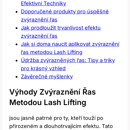
Efektivní ⁣Techniky
Doporučené produkty pro úspěšné
zvýraznění řas
Jak prodloužit trvanlivost efektu
zvýraznění řas
Jak⁣ si doma‌ naucit aplikovat zvýraznění
řas metodou Lash Lifting
Údržba zvýrazněných řas: Tipy ‍a triky⁢
pro⁤ krásný⁤ vzhled
Závěrečné myšlenky
Výhody Zvýraznění Řas
Metodou Lash ​Lifting
jsou jasně patrné pro ty,⁤ kteří touží po
přirozeném a dlouhotrvajícím efektu. ‍Tato