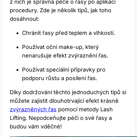
z nich je správná péče o řasy po aplikaci
procedury. Zde je několik tipů, ‍jak toho
‍dosáhnout:
Chránit řasy před‌ teplem ⁣a vlhkostí.
Používat ‌oční ⁢make-up, který​
nenarušuje efekt zvýraznění řas.
Používat speciální‍ přípravky pro
podporu růstu a posílení řas.
Díky dodržování těchto⁢ jednoduchých tipů ⁤si
můžete zajistit dlouhotrvající efekt⁣ krásně
zvýrazněných řas
pomocí‍ metody Lash
Lifting. Nepodceňujte péči ​o své řasy a
budou vám vděčné!