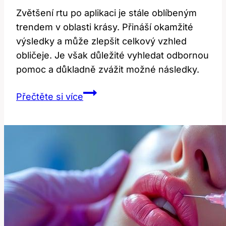
Zvětšení rtu po aplikaci je stále oblíbeným
trendem v oblasti krásy. Přináší okamžité
výsledky a může zlepšit celkový vzhled
obličeje. Je však důležité vyhledat odbornou
pomoc a důkladně zvážit možné následky.
Zvětšení
Přečtěte si více
rtu
po
aplikaci:
Jaké
jsou
výsledky?