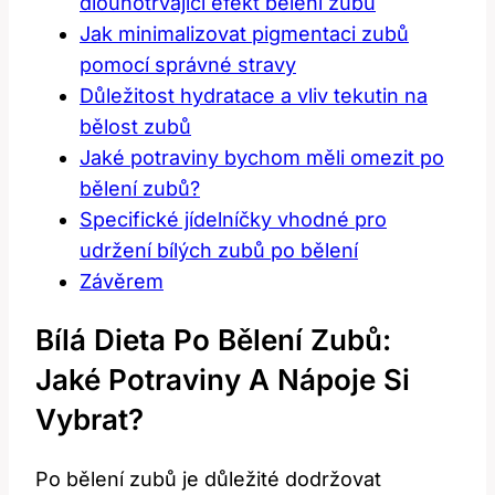
dlouhotrvající efekt bělení zubů
Jak minimalizovat pigmentaci zubů
pomocí správné stravy
Důležitost hydratace a vliv tekutin na
bělost zubů
Jaké potraviny bychom měli omezit po
bělení zubů?
Specifické jídelníčky vhodné pro
udržení bílých zubů po bělení
Závěrem
Bílá Dieta Po Bělení Zubů:
Jaké Potraviny A Nápoje Si
Vybrat?
Po bělení zubů je důležité dodržovat