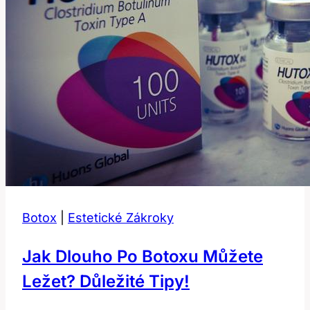
Botox
|
Estetické Zákroky
Jak Dlouho Po Botoxu Můžete
Ležet? Důležité Tipy!