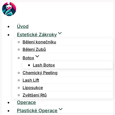
Přeskočit
na
obsah
Úvod
Estetické Zákroky
Bělení konečníku
Bělení Zubů
Botox
Lash Botox
Chemický Peeling
Lash Lift
Liposukce
Zvětšení Rtů
Operace
Plastické Operace