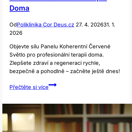
Doma
Od
Poliklinika Cor Deus.cz
27. 4. 2026
31. 1.
2026
Objevte sílu Panelu Koherentní Červené
Světlo pro profesionální terapii doma.
Zlepšete zdraví a regeneraci rychle,
bezpečně a pohodlně – začněte ještě dnes!
Panel
Přečtěte si více
Koherentní
Červené
Světlo:
Profesionální
Terapie