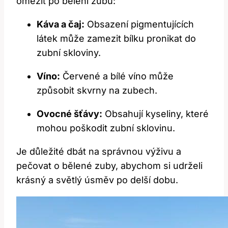
omezit po bělení zubů:
Káva a čaj:
Obsazení pigmentujících
látek může zamezit bílku pronikat do
zubní skloviny.
Víno:
Červené a bílé víno může
způsobit skvrny na zubech.
Ovocné šťávy:
Obsahují kyseliny, které
mohou poškodit zubní sklovinu.
Je důležité dbát na správnou výživu a
pečovat o bělené zuby, abychom si udrželi
krásný a světlý úsměv po delší dobu.