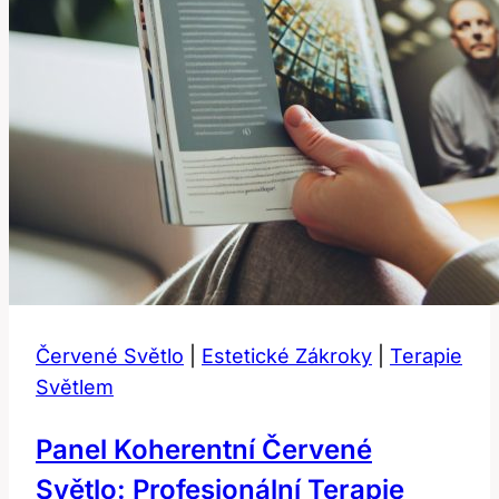
Červené Světlo
|
Estetické Zákroky
|
Terapie
Světlem
Panel Koherentní Červené
Světlo: Profesionální Terapie