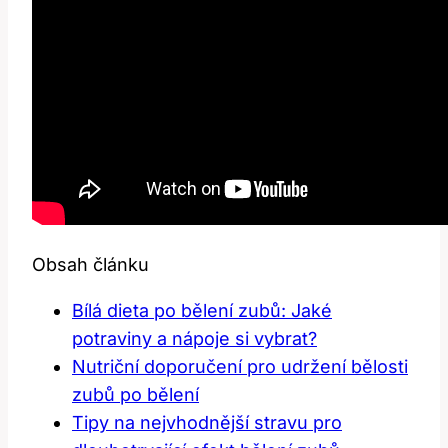
Obsah článku
Bílá dieta po bělení zubů: Jaké
potraviny a nápoje si vybrat?
Nutriční doporučení pro udržení bělosti
zubů po bělení
Tipy na nejvhodnější stravu pro