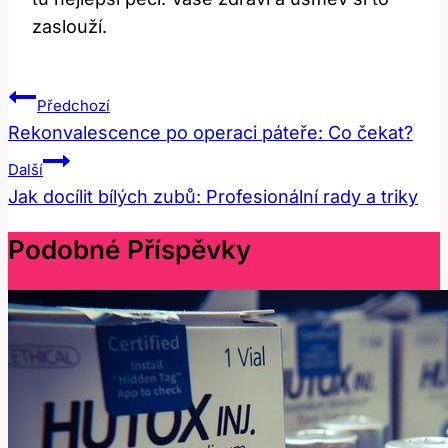
zaslouží.
Navigace
Předchozí
Pro
Rekonvalescence po operaci páteře: Co čekat?
Příspěvek
Další
Jak docílit bílých zubů: Profesionální rady a triky
Podobné Příspěvky