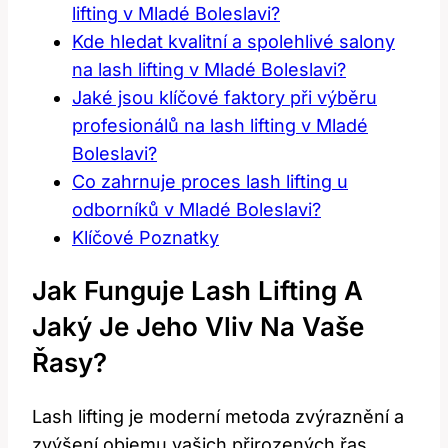
lifting v Mladé Boleslavi?
Kde hledat kvalitní a spolehlivé salony
na⁣ lash lifting v Mladé ‍Boleslavi?
Jaké jsou klíčové faktory při výběru
profesionálů na lash ​lifting v Mladé
Boleslavi?
Co zahrnuje proces‍ lash lifting u
odborníků v⁤ Mladé Boleslavi?
Klíčové Poznatky
Jak Funguje‍ Lash Lifting A
Jaký Je Jeho Vliv Na Vaše
Řasy?
Lash lifting ⁤je moderní ⁣metoda zvýraznění ⁢a
zvýšení objemu ​vašich přirozených řas.