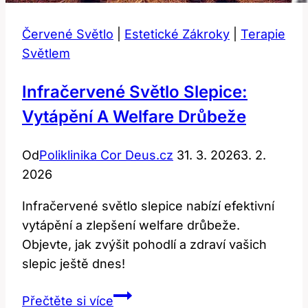
Červené Světlo
|
Estetické Zákroky
|
Terapie
Světlem
Infračervené Světlo Slepice:
Vytápění A Welfare Drůbeže
Od
Poliklinika Cor Deus.cz
31. 3. 2026
3. 2.
2026
Infračervené světlo slepice nabízí efektivní
vytápění a zlepšení welfare drůbeže.
Objevte, jak zvýšit pohodlí a zdraví vašich
slepic ještě dnes!
Infračervené
Přečtěte si více