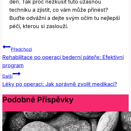
den. Tak ⁣proč‌ nezkusit tuto úžasnou
techniku a zjistit, co⁣ vám může přinést?
Buďte odvážní a dejte svým očím⁢ tu nejlepší
péči, kterou si zaslouží.
Navigace
Předchozí
Pro
Rehabilitace po operaci bederní páteře: Efektivní
program
Příspěvek
Další
Léky po operaci: Jak správně zvolit medikaci?
Podobné Příspěvky