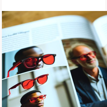
Světlo
Slepice:
Vytápění
a
Welfare
Drůbeže