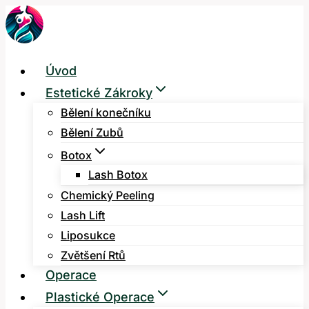
Přeskočit
na
obsah
Úvod
Estetické Zákroky
Bělení konečníku
Bělení Zubů
Botox
Lash Botox
Chemický Peeling
Lash Lift
Liposukce
Zvětšení Rtů
Operace
Plastické Operace