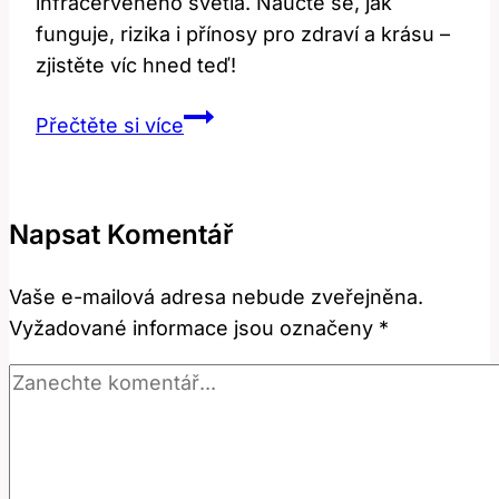
infračerveného světla. Naučte se, jak
funguje, rizika i přínosy pro zdraví a krásu –
zjistěte víc hned teď!
Infračervené
Přečtěte si více
Světlo
Výhody
Nevýhody:
Napsat Komentář
Objektivní
Srovnání
Vaše e-mailová adresa nebude zveřejněna.
Vyžadované informace jsou označeny
*