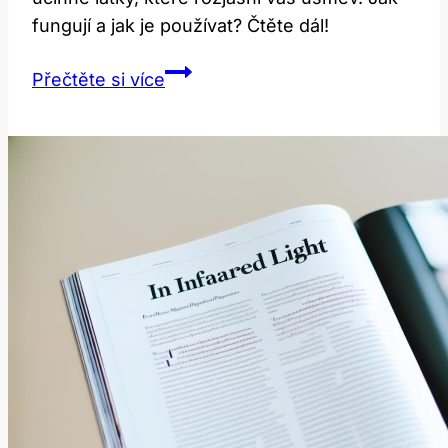
fungují a jak je používat? Čtěte dál!
Tvarovatelné
Přečtěte si více
aplikátory
na
bělení
zubů:
Jak
fungují?