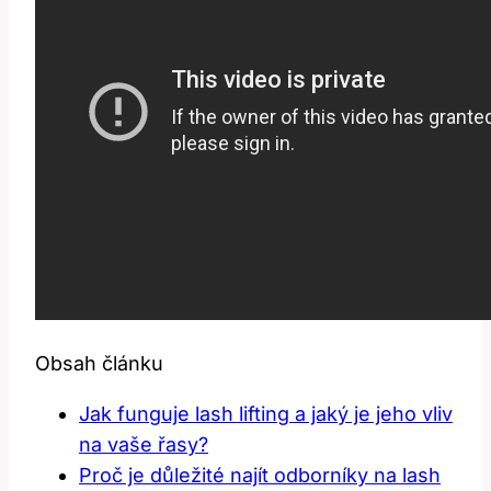
Obsah článku
Jak funguje‍ lash lifting a jaký je jeho vliv
na vaše řasy?
Proč je důležité najít odborníky na ‍lash