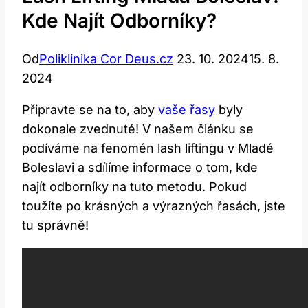
Kde Najít Odborníky?
Od
Poliklinika Cor Deus.cz
23. 10. 2024
15. 8.
2024
Připravte ⁤se ‍na to, aby
vaše řasy
byly
dokonale zvednuté! V⁢ našem ⁤článku ⁢se
podíváme na fenomén lash‌ liftingu ‌v Mladé
‍Boleslavi a sdílíme informace o tom, kde
najít odborníky na ⁣tuto metodu. ⁤Pokud
⁤toužíte po krásných a výrazných řasách, jste
tu správně!