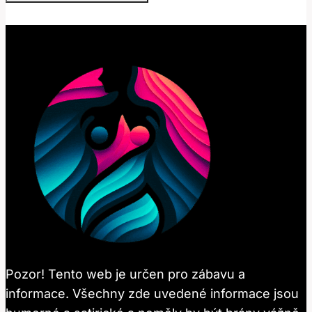
Pozor! Tento web je určen pro zábavu a
informace. Všechny zde uvedené informace jsou