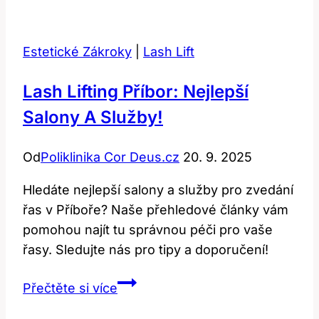
Posay
Po
Estetické Zákroky
|
Lash Lift
Peelingu:
Nejlepší
Lash Lifting Příbor: Nejlepší
Produkty
Salony A Služby!
Pro
Péči
Od
Poliklinika Cor Deus.cz
20. 9. 2025
Hledáte nejlepší salony a služby pro zvedání
řas v Příboře? Naše přehledové články vám
pomohou najít tu správnou péči pro vaše
řasy. Sledujte nás pro tipy a doporučení!
Lash
Přečtěte si více
Lifting