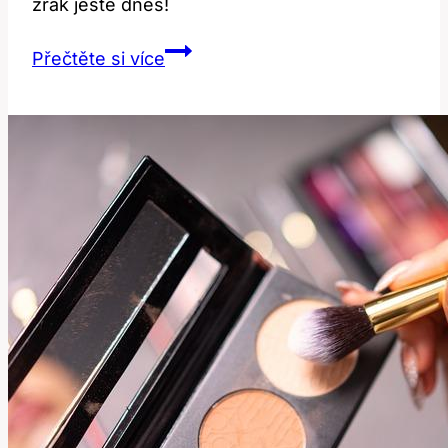
zrak ještě dnes!
Červené
Přečtěte si více
Brýle
Filtr
Modrého
Světla:
Ochraňte
Své
Oči
Efektivně