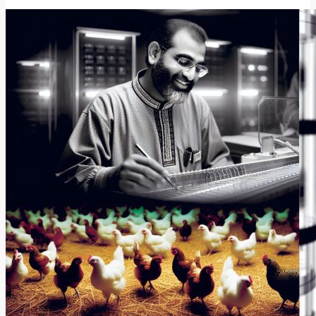
Příbor:
Nejlepší
Salony
a
Služby!