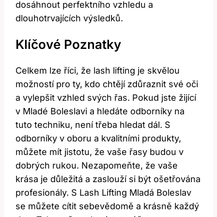
dosáhnout perfektního vzhledu a
dlouhotrvajících výsledků.
Klíčové Poznatky
Celkem lze‍ říci, že⁢ lash lifting je skvělou
⁢možností pro ty, kdo chtějí zdůraznit​ své ⁣oči
a ​vylepšit vzhled svých řas.⁣ Pokud jste žijící
v Mladé Boleslavi a hledáte odborníky na
tuto techniku, není třeba hledat dál.‍ S
odborníky v oboru a kvalitními produkty,
můžete mít ​jistotu, že vaše⁤ řasy budou v
dobrých rukou.⁣ Nezapomeňte, že vaše
krása je důležitá a ​zaslouží si být ošetřována
profesionály. S Lash Lifting Mladá Boleslav
se můžete cítit sebevědomě a krásně každý