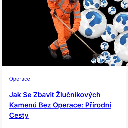
Operace
Jak Se Zbavit Žlučníkových
Kamenů Bez Operace: Přírodní
Cesty