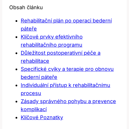
Obsah článku
Rehabilitační plán po operaci bederní
páteře
Klíčové prvky efektivního
rehabilitačního programu
Důležitost postoperativní péče a
rehabilitace
Specifické cviky a terapie pro obnovu
bederní páteře
Individuální přístup k rehabilitačnímu
procesu
Zásady správného pohybu a prevence
komplikací
Klíčové Poznatky