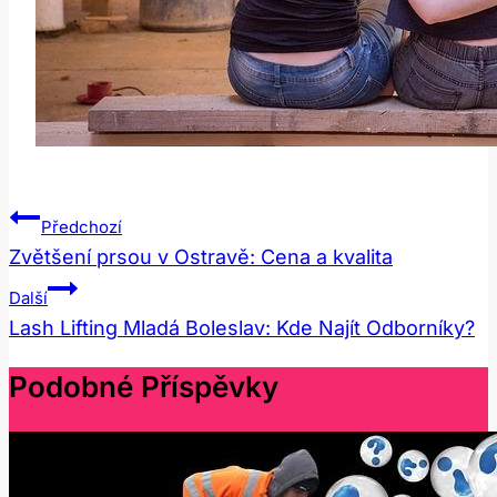
Navigace
Předchozí
Pro
Zvětšení prsou v Ostravě: Cena a kvalita
Příspěvek
Další
Lash Lifting Mladá Boleslav: Kde Najít Odborníky?
Podobné Příspěvky