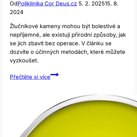
Od
Poliklinika Cor Deus.cz
5. 2. 2025
15. 8.
2024
Žlučníkové kameny mohou být bolestivé a
nepříjemné, ale existují přírodní způsoby, jak
se jich zbavit bez operace. V článku se
dozvíte o účinných metodách, které můžete
vyzkoušet.
Jak
Přečtěte si více
se
zbavit
žlučníkových
kamenů
bez
operace:
Přírodní