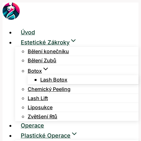
Přeskočit
na
obsah
Úvod
Estetické Zákroky
Bělení konečníku
Bělení Zubů
Botox
Lash Botox
Chemický Peeling
Lash Lift
Liposukce
Zvětšení Rtů
Operace
Plastické Operace