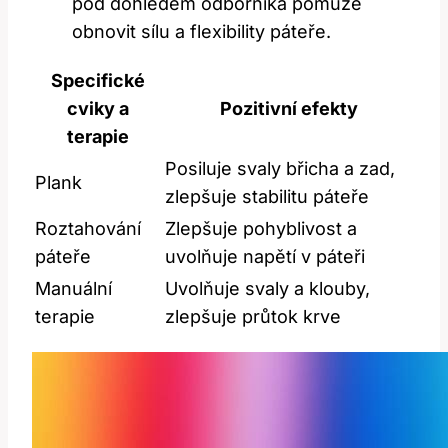
pod dohledem odborníka pomůže
obnovit sílu a flexibility páteře.
Specifické
cviky a
Pozitivní efekty
terapie
Posiluje svaly břicha a zad,
Plank
zlepšuje stabilitu páteře
Roztahování
Zlepšuje pohyblivost a
páteře
uvolňuje napětí v páteři
Manuální
Uvolňuje svaly a klouby,
terapie
zlepšuje průtok krve