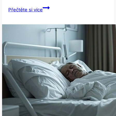
Gemini
Přečtěte si více
Diskuze:
Operace
Šedého
Zákalu