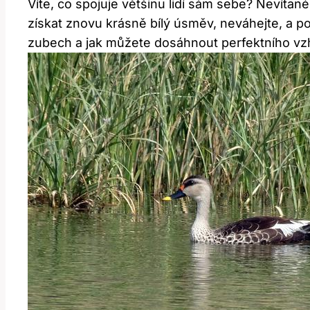
Víte, co spojuje většinu lidí sám sebe? Nevítan
získat znovu krásně bílý úsměv, neváhejte, a po
zubech a jak můžete dosáhnout perfektního vzhl