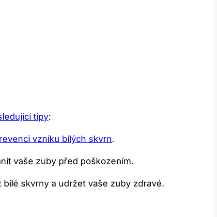
edující tipy
:
revenci vzniku bílých skvrn
.
ánit vaše ⁤zuby před poškozením.
 bílé skvrny‍ a udržet vaše⁣ zuby zdravé.