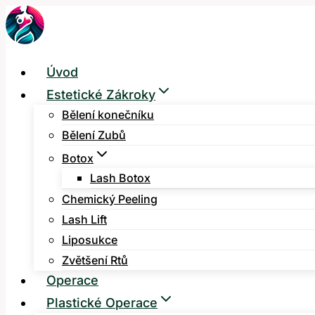
Přeskočit
na
obsah
Úvod
Estetické Zákroky
Bělení konečníku
Bělení Zubů
Botox
Lash Botox
Chemický Peeling
Lash Lift
Liposukce
Zvětšení Rtů
Operace
Plastické Operace