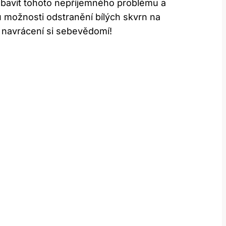
 zbavit tohoto nepříjemného problému⁣ a
ou možnosti odstranění bílých skvrn na
a navrácení si sebevědomí!