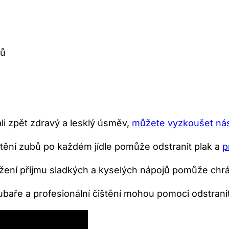
jů
ali zpět zdravý a lesklý úsměv,
můžete vyzkoušet násl
štění zubů po každém jídle pomůže odstranit plak ⁢a
p
ížení příjmu sladkých a ⁢kyselých nápojů pomůže⁢ chr
ubaře a profesionální čištění mohou pomoci odstranit​