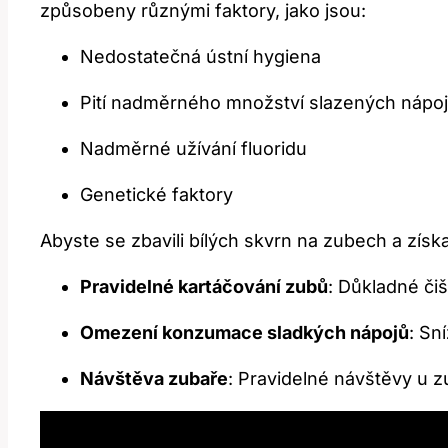
způsobeny různými⁢ faktory, jako jsou:
Nedostatečná ústní hygiena
Pití nadměrného množství slazených nápo
Nadměrné užívání fluoridu
Genetické faktory
Abyste se zbavili bílých skvrn na zubech a získ
Pravidelné ⁣kartáčování zubů
:⁢ Důkladné či
Omezení konzumace sladkých nápojů
: Sn
Návštěva zubaře
: Pravidelné návštěvy u z