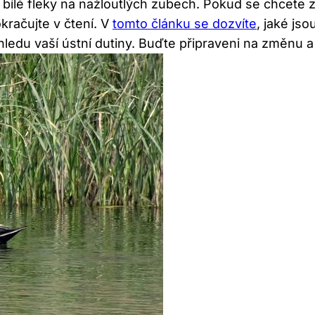
é bílé fleky na nažloutlých ‌zubech. Pokud se chcete
kračujte v čtení. V
tomto článku se dozvíte
, jaké js
edu⁤ vaší ústní dutiny. Buďte připraveni na změnu 