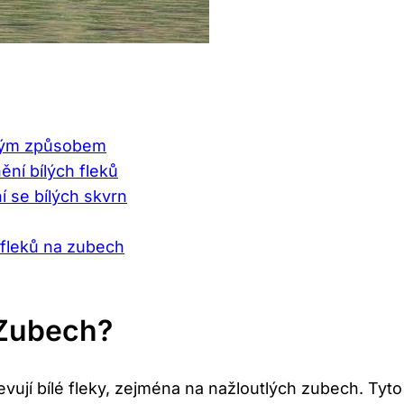
čným způsobem
ní bílých fleků
í se bílých skvrn
h fleků na zubech
 Zubech?
evují bílé fleky, ⁢zejména na ⁣nažloutlých zubech. Ty