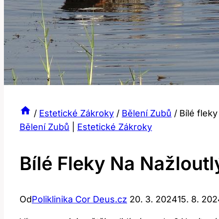
/
Estetické Zákroky
/
Bělení Zubů
/
Bílé flek
Bělení Zubů
|
Estetické Zákroky
Bílé Fleky Na Nažlout
Od
Poliklinika Cor Deus.cz
20. 3. 2024
15. 8. 20