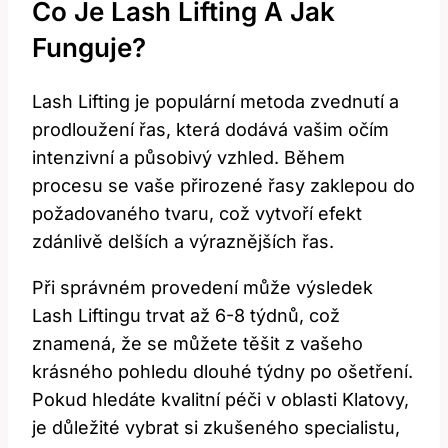
Co Je ​Lash Lifting⁤ A Jak
Funguje?
Lash Lifting je⁤ populární metoda zvednutí a
prodloužení řas, která⁤ dodává vašim očím
intenzivní a ‍působivý vzhled. ​Během
procesu se vaše ​přirozené řasy zaklepou ⁢do
požadovaného tvaru, ‍což vytvoří efekt
zdánlivě delších a výraznějších řas.
Při správném ⁢provedení ‍může výsledek
Lash​ Liftingu trvat až 6-8⁣ týdnů, ‌což
znamená, že se ​můžete těšit ⁣z vašeho
krásného pohledu ⁣dlouhé týdny po⁢ ošetření.
Pokud hledáte kvalitní péči v oblasti‌ Klatovy,
je důležité vybrat ⁢si zkušeného specialistu,