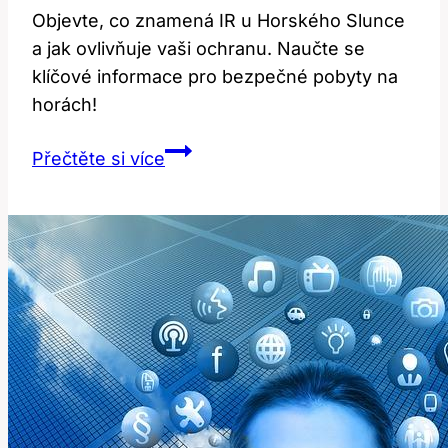
Objevte, co znamená IR u Horského Slunce
a jak ovlivňuje vaši ochranu. Naučte se
klíčové informace pro bezpečné pobyty na
horách!
Co
Přečtěte si více
Znamená
IR
u
Horského
Slunce:
Vysvětlení
Značení