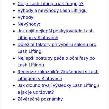
Co je ​Lash Lifting⁤ a jak funguje?
Výhody a nevýhody Lash⁤ Liftingu
Výhody:
Nevýhody:
Jak najít nejlepší​ poskytovatele Lash
Liftingu v Klatovech
Důležité faktory ⁣při výběru salonu pro
Lash Lifting
Nejlepší postupy péče o​ oční řasy po⁣
Lash Liftingu
Recenze zákazníků: Zkušenosti s Lash
Liftingem v‌ Klatovech
Jak dlouho trvají výsledky Lash​ Liftingu
a jak je udržovat?
Závěrečné⁣ poznámky