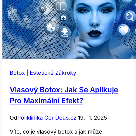
Botox
|
Estetické Zákroky
Vlasový Botox: Jak Se Aplikuje
Pro Maximální Efekt?
Od
Poliklinika Cor Deus.cz
19. 11. 2025
Víte, co je vlasový botox a jak může