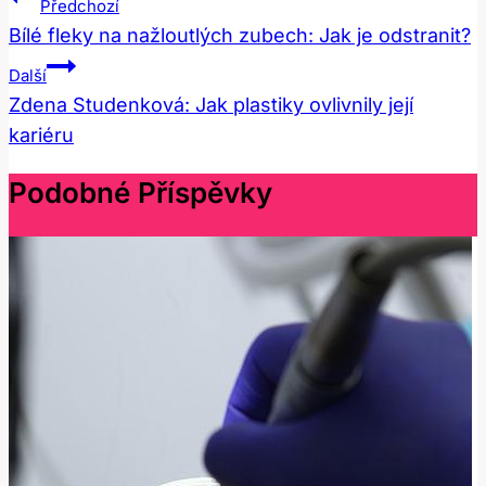
Předchozí
Pro
Bílé fleky na nažloutlých zubech: Jak je odstranit?
Příspěvek
Další
Zdena Studenková: Jak plastiky ovlivnily její
kariéru
Podobné Příspěvky