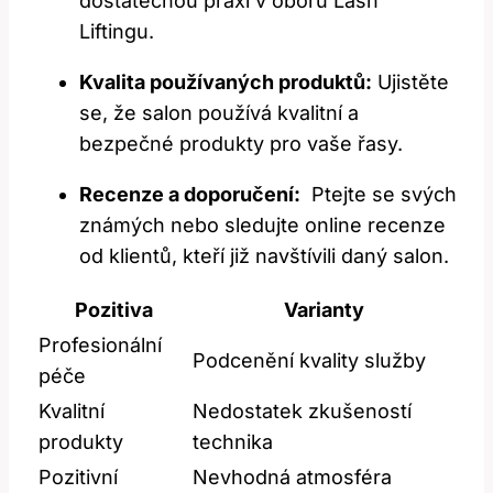
dostatečnou ​praxi ​v oboru ⁢Lash
Liftingu.
Kvalita‌ používaných produktů:
Ujistěte
se, že salon používá kvalitní a
bezpečné⁤ produkty​ pro vaše řasy.
Recenze a ​doporučení:
‌ Ptejte se svých
známých nebo⁤ sledujte online recenze​
od klientů, kteří již navštívili daný salon.
Pozitiva
Varianty
Profesionální
Podcenění kvality služby
péče
Kvalitní​
Nedostatek zkušeností
produkty
technika
Pozitivní
Nevhodná atmosféra