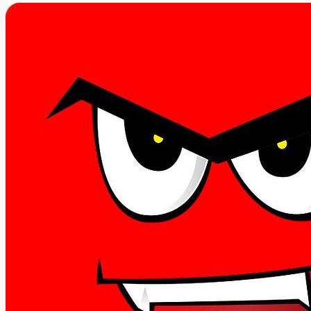
Nejlepší
kliniky
ve
vašem
okolí!