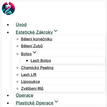
Přeskočit
na
obsah
Úvod
Estetické Zákroky
Bělení konečníku
Bělení Zubů
Botox
Lash Botox
Chemický Peeling
Lash Lift
Liposukce
Zvětšení Rtů
Operace
Plastické Operace