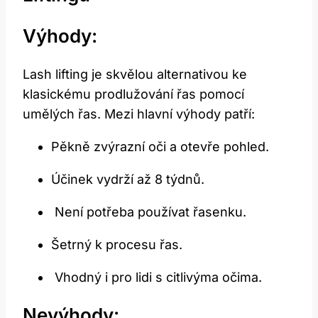
Výhody:
Lash lifting⁤ je skvělou alternativou ke
klasickému prodlužování ‍řas​ pomocí
umělých řas. Mezi hlavní výhody patří:
⁣Pěkně⁢ zvýrazní⁢ oči a otevře pohled.
Účinek vydrží​ až ⁢8⁤ týdnů.
⁢ Není potřeba používat řasenku.
Šetrný k procesu‍ řas.
⁤ Vhodný i pro lidi s⁣ citlivýma očima.
Nevýhody: