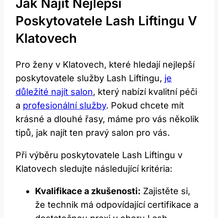
Jak Najít Nejlepší​
Poskytovatele Lash Liftingu V
Klatovech
Pro ženy v Klatovech, které hledají​ nejlepší
poskytovatele ⁤služby Lash‌ Liftingu,
je
důležité najít salon
, ‌který nabízí kvalitní péči
a
profesionální služby
. Pokud chcete mít⁤
krásné a dlouhé ⁤řasy,⁢ máme pro ⁢vás několik
tipů, jak najít ten ⁤pravý salon ⁤pro vás.
Při výběru poskytovatele Lash Liftingu v
Klatovech sledujte následující⁣ kritéria:
Kvalifikace a zkušenosti:
Zajistěte‌ si,
že technik má odpovídající certifikace a⁣