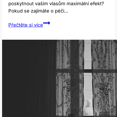
poskytnout vašim vlasům maximální efekt?
Pokud se zajímáte o péči…
Vlasový
Přečtěte si více
botox:
Jak
se
aplikuje
pro
maximální
efekt?