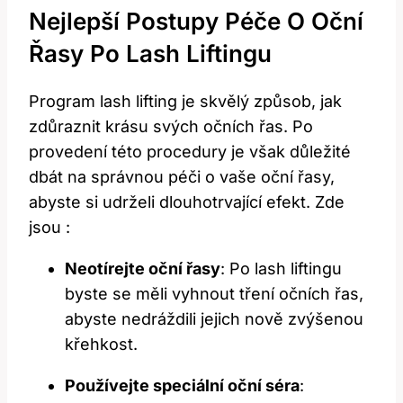
Nejlepší Postupy Péče O​ Oční
Řasy Po⁣ Lash Liftingu
Program‌ lash lifting je skvělý⁣ způsob, jak
zdůraznit ​krásu svých očních⁣ řas. Po
provedení této procedury je však důležité
dbát na správnou péči o ⁤vaše oční řasy,
abyste si‍ udrželi dlouhotrvající efekt. Zde
jsou ‌:
Neotírejte oční řasy
: Po lash liftingu
byste se měli vyhnout tření očních řas,
abyste nedráždili jejich nově ‌zvýšenou
křehkost.
Používejte speciální oční séra
: