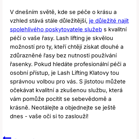
V dnešním světě,⁣ kde se⁣ péče o krásu a
vzhled stává‌ stále důležitější,‌
je důležité najít
spolehlivého poskytovatele služeb
⁤s kvalitní
péčí⁤ o vaše řasy. Lash⁣ lifting je skvělou
možností pro ty, kteří chtějí získat ⁤dlouhé a
zdůrazněné řasy bez nutnosti používání
řasenky. Pokud hledáte profesionální ‌péči a‌
osobní přístup, je ‌Lash Lifting Klatovy tou
‌správnou ‍volbou pro ⁢vás. S jistotou můžete⁤
očekávat kvalitní a ⁤zkušenou službu, která
vám pomůže pocítit se⁤ sebevědomě a
krásně. Neotálejte a‌ objednejte se‌ ještě
⁣dnes -‍ vaše oči si⁢ to zaslouží!
Navigace