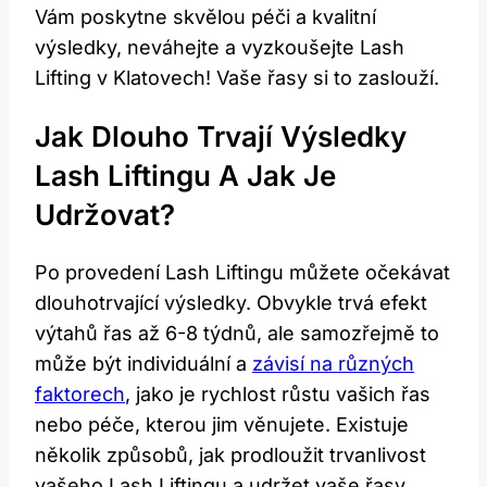
Vám poskytne skvělou péči a kvalitní
výsledky, ‍neváhejte a vyzkoušejte Lash
⁢Lifting v Klatovech!‍ Vaše řasy si to zaslouží.
Jak Dlouho Trvají Výsledky
Lash​ Liftingu A Jak Je
Udržovat?
Po‍ provedení‍ Lash Liftingu můžete očekávat
dlouhotrvající⁤ výsledky. Obvykle trvá ⁣efekt
výtahů‍ řas až ‍6-8 týdnů, ale samozřejmě ⁢to
může být individuální a
závisí na různých
faktorech
, ⁣jako je rychlost růstu vašich řas‍
nebo péče, kterou jim věnujete. Existuje
několik​ způsobů, jak prodloužit trvanlivost
vašeho ‌Lash Liftingu ‌a udržet vaše řasy