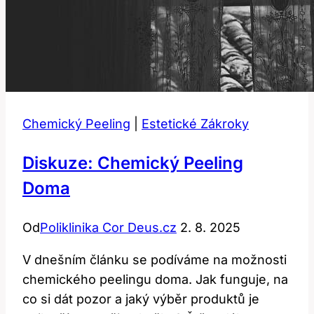
Chemický Peeling
|
Estetické Zákroky
Diskuze: Chemický Peeling
Doma
Od
Poliklinika Cor Deus.cz
2. 8. 2025
V dnešním článku se podíváme na možnosti
chemického peelingu doma. Jak funguje, na
co si dát pozor a jaký výběr produktů je