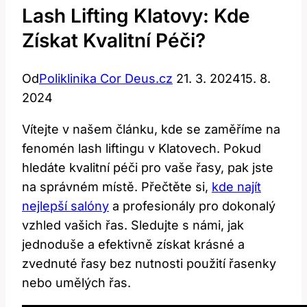
Lash Lifting Klatovy: Kde
Získat Kvalitní Péči?
Od
Poliklinika Cor Deus.cz
21. 3. 2024
15. 8.
2024
Vítejte v našem článku, kde ⁢se⁣ zaměříme ​na
fenomén lash liftingu v Klatovech. Pokud
hledáte kvalitní péči pro⁢ vaše řasy, pak jste
na správném místě. Přečtěte ⁣si,
kde najít
nejlepší salóny
‌ a profesionály⁤ pro dokonalý
⁣vzhled vašich řas. Sledujte‌ s námi, jak
jednoduše a efektivně získat krásné ​a
⁤zvednuté řasy bez nutnosti použití řasenky
nebo umělých řas.