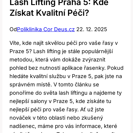
Lash Lifting Praha 5: Kde
Získat Kvalitní Péči?
Od
Poliklinika Cor Deus.cz
22. 12. 2025
Víte,‌ kde najít skvělou péči pro vaše řasy v
Praze 5? Lash lifting je ⁤stále populárnější
metodou,‌ která vám dokáže zvýraznit
pohled bez⁣ nutnosti aplikace řasenky. Pokud
hledáte kvalitní službu ⁤v Praze 5, pak jste na
správném místě. V tomto článku se
ponoříme do světa lash liftingu ⁢a najdeme ty
nejlepší ⁤salony v Praze 5, kde⁢ získáte tu
nejlepší ⁤péči pro vaše řasy. Ať už jste
nováček v této oblasti nebo zkušený
nadšenec, máme pro vás ‍informace, které