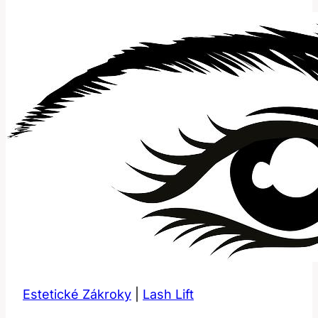
na
přední
zuby:
Estetika
a
funkčnost
Estetické Zákroky
|
Lash Lift