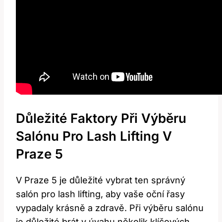
Důležité Faktory⁢ Při Výběru
Salónu Pro Lash Lifting V
Praze 5
V Praze 5 je důležité vybrat ten správný
salón pro lash‍ lifting, aby⁢ vaše oční⁤ řasy
vypadaly krásně a zdravě. Při výběru salónu‍
je důležité brát v úvahu ⁤několik ⁣klíčových