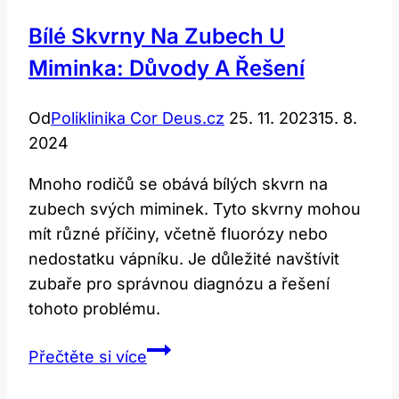
Bílé Skvrny Na Zubech U
Miminka: Důvody A Řešení
Od
Poliklinika Cor Deus.cz
25. 11. 2023
15. 8.
2024
Mnoho rodičů se obává bílých skvrn na
zubech svých miminek. Tyto skvrny mohou
mít různé příčiny, včetně fluorózy nebo
nedostatku vápníku. Je důležité navštívit
zubaře pro správnou diagnózu a řešení
tohoto problému.
Bílé
Přečtěte si více
skvrny
na