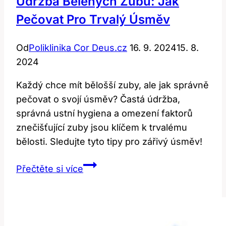
Údržba Bělených Zubů: Jak
injekcím!
Pečovat Pro Trvalý Úsměv
Od
Poliklinika Cor Deus.cz
16. 9. 2024
15. 8.
2024
Každý chce mít bělošší zuby, ale jak správně
pečovat o svojí úsměv? Častá údržba,
správná ustní hygiena a omezení faktorů
znečišťující zuby jsou klíčem k trvalému
bělosti. Sledujte tyto tipy pro zářivý úsměv!
Údržba
Přečtěte si více
bělených
zubů:
Jak
pečovat