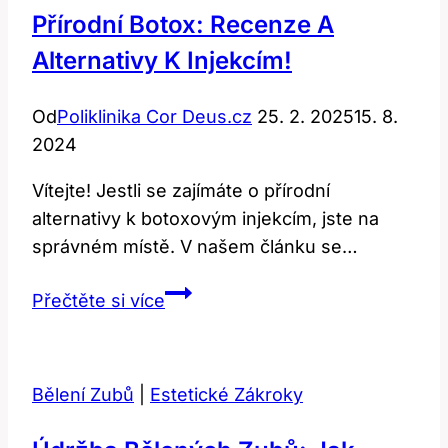
Přírodní Botox: Recenze A
Alternativy K Injekcím!
Od
Poliklinika Cor Deus.cz
25. 2. 2025
15. 8.
2024
Vítejte! Jestli se zajímáte o přírodní
alternativy k botoxovým injekcím, jste na
správném místě. V našem článku se…
Přírodní
Přečtěte si více
botox:
Recenze
a
Bělení Zubů
|
Estetické Zákroky
alternativy
k