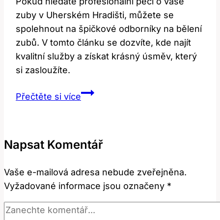
Pokud hledáte profesionální péči o vaše
zuby v Uherském Hradišti, můžete se
spolehnout na špičkové odborníky na bělení
zubů. V tomto článku se dozvíte, kde najít
kvalitní služby a získat krásný úsměv, který
si zasloužíte.
Bělení
Přečtěte si více
zubů
Uherské
Hradiště:
Napsat Komentář
Kde
najít
Vaše e-mailová adresa nebude zveřejněna.
odborníky?
Vyžadované informace jsou označeny
*