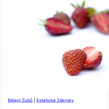
pro
trvalý
úsměv
Bělení Zubů
|
Estetické Zákroky