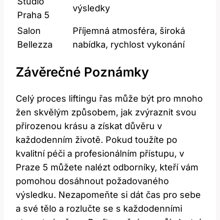
Studio
výsledky
Praha 5
Salon‍
Příjemná atmosféra, ‌široká
Bellezza
⁢nabídka, rychlost vykonání
Závěrečné Poznámky
Celý proces liftingu řas může být⁢ pro mnoho⁢
žen skvělým způsobem, jak ⁣zvýraznit svou
přirozenou krásu a získat důvěru⁢ v
každodenním životě. Pokud toužíte po⁤
kvalitní péči a profesionálním ⁢přístupu, v
Praze 5 můžete nalézt odborníky, kteří vám
pomohou dosáhnout požadovaného
výsledku. Nezapomeňte si dát‍ čas pro sebe⁤
a své tělo a rozlučte se s každodenními