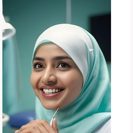
Mascara:
Přírodní
Řešení
pro
Krásné
Řasy!