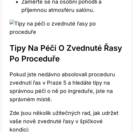
Zaměřte se na osobní pohodlí a
příjemnou atmosféru salónu.
Tipy Na‍ Péči⁤ O Zvednuté Řasy
Po Proceduře
Pokud jste nedávno absolovali proceduru
zvednutí řas v‌ Praze 5 a ⁣hledáte tipy na
správnou péči o ​ně po ​ingreduře, jste na
správném místě.
Zde jsou‌ několik užitečných rad,​ jak udržet
vaše nově zvednuté​ řasy​ v špičkové
kondici: