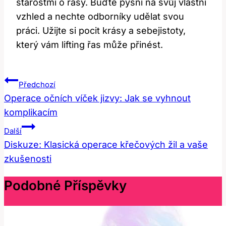
starostmi o řasy. Buďte pyšní na svůj vlastní
vzhled a nechte odborníky udělat svou
práci. Užijte si pocit krásy⁢ a sebejistoty,
který vám lifting řas může přinést.
Navigace
Předchozí
Pro
Operace očních víček jizvy: Jak se vyhnout
komplikacím
Příspěvek
Další
Diskuze: Klasická operace křečových žil a vaše
zkušenosti
Podobné Příspěvky