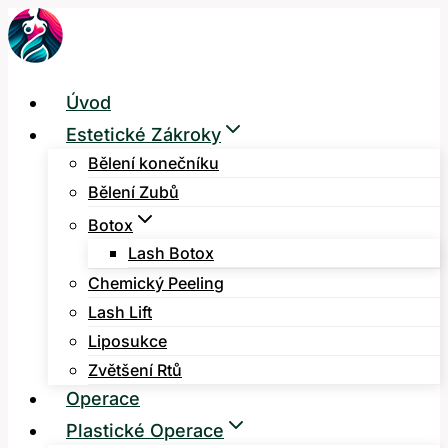
Přeskočit
na
obsah
Úvod
Estetické Zákroky
Bělení konečníku
Bělení Zubů
Botox
Lash Botox
Chemický Peeling
Lash Lift
Liposukce
Zvětšení Rtů
Operace
Plastické Operace