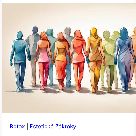
zubech
u
miminka:
Důvody
a
řešení
Botox
|
Estetické Zákroky