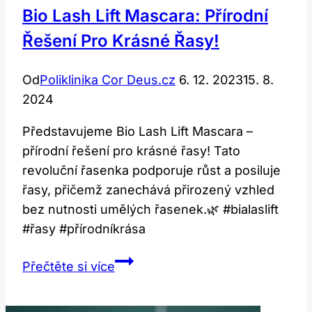
Bio Lash Lift Mascara: Přírodní
Řešení Pro Krásné Řasy!
Od
Poliklinika Cor Deus.cz
6. 12. 2023
15. 8.
2024
Představujeme Bio Lash Lift Mascara –
přírodní řešení pro krásné řasy! Tato
revoluční řasenka podporuje růst a posiluje
řasy, přičemž zanechává přirozený vzhled
bez nutnosti umělých řasenek.🌿 #bialaslift
#řasy #přírodníkrása
Bio
Přečtěte si více
Lash
Lift