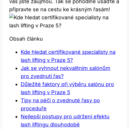
vás jistě zaujmou.‌ Tak se pohodlně usaďte a
připravte se na cestu ke krásným řasám!
Obsah článku
Kde hledat certifikované⁣ specialisty na
lash lifting v Praze 5?
Jak se vyhnout nekvalitním salónům
pro zvednutí řas?
Důležité faktory⁢ při výběru salónu pro
lash lifting v Praze 5
Tipy na‍ péči⁤ o zvednuté řasy po
proceduře
Nejlepší​ postupy pro udržení efektu
lash liftingu ​dlouhodobě