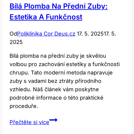
Bílá Plomba Na Přední Zuby:
Estetika A Funkčnost
Od
Poliklinika Cor Deus.cz
17. 5. 2025
17. 5.
2025
Bílá plomba na přední zuby je skvělou
volbou pro zachování estetiky a funkčnosti
chrupu. Tato moderní metoda napravuje
zuby s vadami bez ztráty přírodního
vzhledu. Náš článek vám poskytne
podrobné informace o této praktické
proceduře.
Bílá
Přečtěte si více
plomba