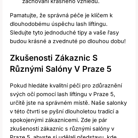
zachování krásného vzhledu.
Pamatujte, že správná péče je klíčem k
dlouhodobému úspěchu lash liftingu.
Sledujte tyto⁣ jednoduché tipy a vaše řasy
budou krásné a zvednuté po dlouhou dobu!
Zkušenosti Zákaznic S
Různými Salóny V Praze 5
Pokud hledáte kvalitní péči pro zdůraznění
svých očí pomocí lash liftingu v ‍Praze 5,
určitě jste⁣ na správném místě. Naše ‍salonky
‍v této čtvrti ​se pyšní dlouholetou tradicí a
spokojenými zákaznicemi.‍ Zde je pár
zkušeností zákaznic s různými salóny v
Praze 5, ‌abyste si udělali představu, kde‌