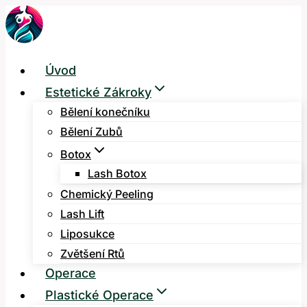
Přeskočit
na
obsah
Úvod
Estetické Zákroky
Bělení konečníku
Bělení Zubů
Botox
Lash Botox
Chemický Peeling
Lash Lift
Liposukce
Zvětšení Rtů
Operace
Plastické Operace