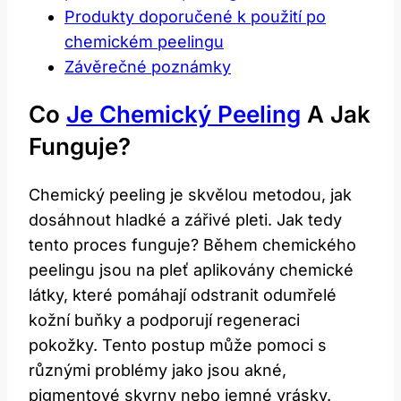
Produkty doporučené k ‍použití po‌
chemickém peelingu
Závěrečné poznámky
Co​
Je Chemický Peeling
​ A Jak
Funguje?
Chemický ‍peeling je skvělou ⁢metodou,‍ jak‌
dosáhnout hladké a zářivé pleti. ‍Jak tedy⁤
tento proces funguje? Během chemického⁢
peelingu jsou‌ na pleť aplikovány chemické
látky, které‍ pomáhají odstranit odumřelé
kožní⁤ buňky a podporují regeneraci
pokožky. Tento postup⁢ může ⁣pomoci s
různými problémy jako‍ jsou akné,
⁣pigmentové skvrny nebo jemné ‌vrásky.