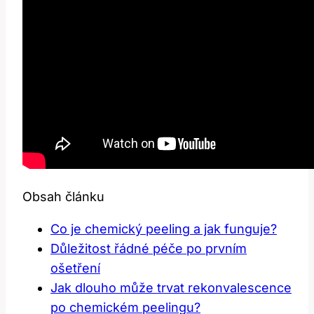
Obsah článku
Co​ je chemický peeling​ a jak funguje?
Důležitost⁢ řádné péče po ‌prvním
ošetření
Jak dlouho může ⁢trvat⁤ rekonvalescence‌
po chemickém peelingu?