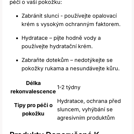
péči o vaši pokožku:
Zabránit slunci ‍- používejte opalovací‍
krém s vysokým ochranným faktorem.
Hydratace – pijte ⁣hodně ⁤vody‍ a⁢
používejte⁢ hydratační krém.
Zabraňte dotekům – nedotýkejte se
pokožky ‍rukama a nesundávejte kůru.
Délka
1-2 týdny
rekonvalescence
Hydratace, ochrana před
Tipy pro péči ⁣o
sluncem, vyhýbání se
pokožku
agresivním ‌produktům