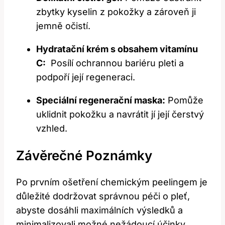
zbytky kyselin ⁢z pokožky a zároveň ⁤ji
jemně očistí.
Hydratační ⁤krém s‌ obsahem​ vitamínu
C:
‌ Posílí ochrannou bariéru pleti​ a
podpoří její regeneraci.
Speciální regenerační maska:
Pomůže
uklidnit ‌pokožku a ⁢navrátit jí její čerstvý
vzhled.
Závěrečné Poznámky
Po prvním ⁤ošetření chemickým peelingem je
důležité dodržovat‌ správnou péči o pleť,
⁤abyste ‍dosáhli ‍maximálních výsledků a
minimalizovali⁤ možné nežádoucí účinky.