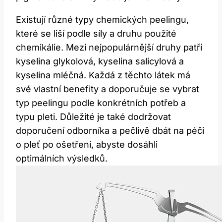
Existují různé‌ typy​ chemických peelingu,
které se liší podle síly a ⁢druhu použité
chemikálie.⁢ Mezi⁢ nejpopulárnější druhy patří
⁢kyselina glykolová, kyselina⁤ salicylová a
kyselina mléčná. Každá⁢ z‍ těchto ‌látek má
své vlastní benefity ⁣a ⁣doporučuje se ⁣vybrat
typ peelingu ⁣podle konkrétních potřeb a
typu pleti.⁢ Důležité je také dodržovat
doporučení odborníka⁤ a pečlivě dbát ⁢na péči
o pleť po⁣ ošetření, abyste dosáhli⁣
optimálních výsledků.