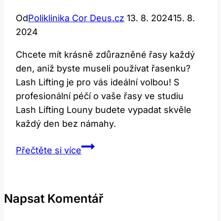
Od
Poliklinika Cor Deus.cz
13. 8. 2024
15. 8.
2024
Chcete mít krásně zdůrazněné řasy každý
den, aniž byste museli používat řasenku?
Lash Lifting je pro vás ideální volbou! S
profesionální péčí o vaše řasy ve studiu
Lash Lifting Louny budete vypadat skvěle
každý den bez námahy.
Lash
Přečtěte si více
Lifting
Louny:
Profesionální
Napsat Komentář
Péče
o