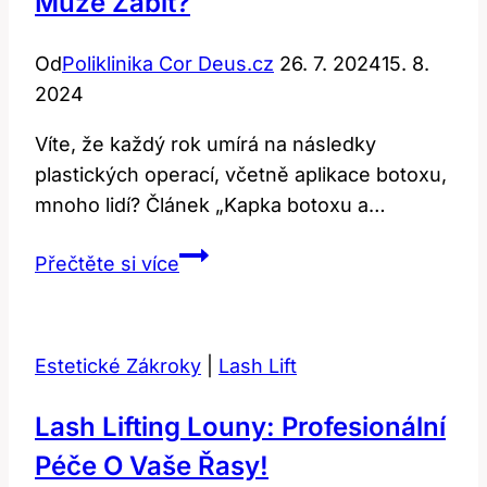
Může Zabít?
Od
Poliklinika Cor Deus.cz
26. 7. 2024
15. 8.
2024
Víte, že každý rok umírá na následky
plastických operací, včetně aplikace botoxu,
mnoho lidí? Článek „Kapka botoxu a…
Kapka
Přečtěte si více
botoxu
a
smrt:
Estetické Zákroky
|
Lash Lift
Kolik
lidí
Lash Lifting Louny: Profesionální
může
Péče O Vaše Řasy!
zabít?