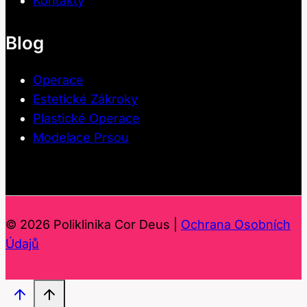
Kontakty
Blog
Operace
Estetické Zákroky
Plastické Operace
Modelace Prsou
© 2026 Poliklinika Cor Deus |
Ochrana Osobních
Údajů