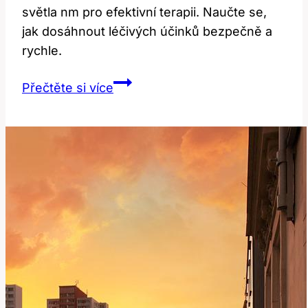
světla nm pro efektivní terapii. Naučte se,
jak dosáhnout léčivých účinků bezpečně a
rychle.
Infračervené
Přečtěte si více
Světlo
nm:
Správný
Rozsah
pro
Terapeutické
Účinky