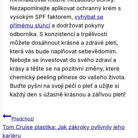
Nezapomínejte ​aplikovat ochranný krém s
vysokým SPF faktorem,
vyhýbat se
přímému slunci
a dodržovat pokyny⁣
odborníka. S konzistencí a trpělivostí
můžete dosáhnout krásné a zdravé pleti,
která vás bude ⁢naplňovat sebevědomím.
Nebojte​ se​ investovat do ⁣svého zdraví a‌
krásy a těšte ⁤se na‌ pozitivní změny, ⁤které
chemický⁤ peeling ⁢přinese do⁤ vašeho života.
Buďte ⁢pyšní na svoji ⁤péči o pleť a užijte ​si⁣
každý den s úžasně krásnou a ​zářivou pletí!
Navigace
Předchozí
Pro
Tom Cruise plastika: Jak zákroky ovlivnily jeho
kariéru