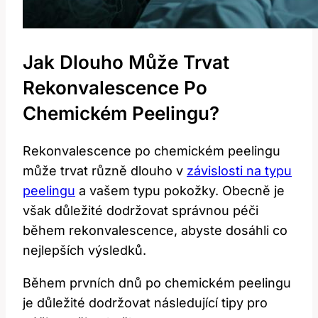
Jak Dlouho Může ⁢trvat⁤
Rekonvalescence‌ Po
Chemickém Peelingu?
Rekonvalescence⁢ po chemickém ​peelingu
může⁣ trvat různě dlouho v
závislosti na typu
peelingu
a⁣ vašem typu pokožky. ‍Obecně je
však důležité dodržovat správnou péči
během rekonvalescence, abyste dosáhli​ co
nejlepších výsledků.
Během prvních dnů po chemickém peelingu
je důležité⁣ dodržovat následující⁣ tipy pro