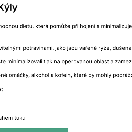
Kýly
vhodnou dietu, která pomůže při hojení a‍ minimalizuje 
telnými potravinami, ‍jako jsou vařené rýže, ‌dušená
te ‌minimalizovali tlak na operovanou oblast a zamezil
é omáčky, alkohol​ a kofein, které by mohly podrážd
y:
ahem ​tuku