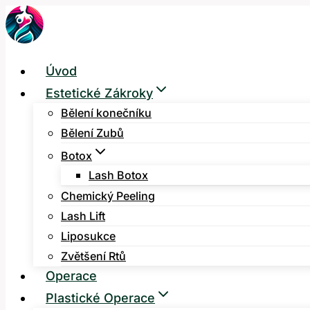
Přeskočit
na
obsah
Úvod
Estetické Zákroky
Bělení konečníku
Bělení Zubů
Botox
Lash Botox
Chemický Peeling
Lash Lift
Liposukce
Zvětšení Rtů
Operace
Plastické Operace