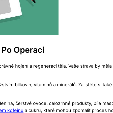
 Po ⁤operaci
správné hojení a regeneraci‌ těla. Vaše strava by měla 
ím bílkovin, vitaminů a minerálů. Zajistěte si také
lenina, ‌čerstvé ovoce, celozrnné produkty, bílé mas
em kofeinu
a cukru, které mohou zpomalit proces ho