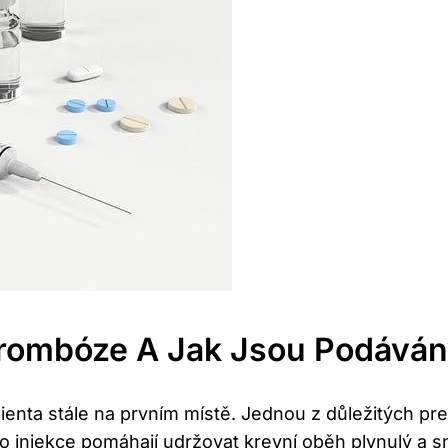
 Trombóze A Jak Jsou Podává
ienta stále na prvním místě. Jednou z důležitých pre
o injekce pomáhají udržovat krevní oběh plynulý a sn