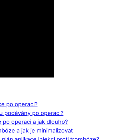
nce po operaci?
sou podávány po operaci?
 po operaci a jak dlouho?
ombóze a jak je minimalizovat
plán aplikace injekcí proti trombóze?