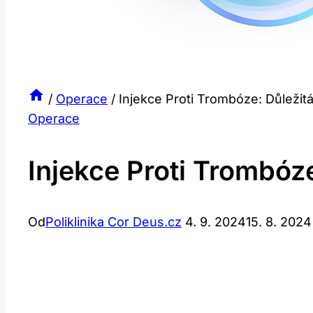
/
Operace
/
Injekce Proti Trombóze: Důleži
Operace
Injekce Proti Trombóz
Od
Poliklinika Cor Deus.cz
4. 9. 2024
15. 8. 2024