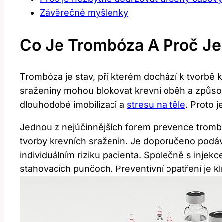
Závěrečné myšlenky
Co Je Trombóza A Proč Je 
Trombóza je stav, při kterém dochází k tvorbě 
sraženiny mohou blokovat krevní oběh a způsobi
dlouhodobé imobilizaci a
stresu na těle
. Proto 
Jednou z nejúčinnějších forem prevence trombóz
tvorby krevních sraženin. Je doporučeno podáva
individuálním riziku pacienta. Společně s injekc
stahovacích punčoch. Preventivní opatření je kl