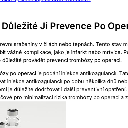
Důležité Ji Prevence Po Ope
krevní sraženiny v žilách nebo tepnách. Tento stav 
t vážné komplikace, jako je infarkt nebo mrtvice. Po
je důležité provádět prevenci trombózy po operaci.
y po operaci je podání injekce antikoagulancií. Tato
t injekce antikoagulancií po dobu několika dnů nebo
emi je důležité dodržovat i další preventivní opatření
íčové pro minimalizaci rizika trombózy po operaci a 