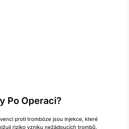
ny Po Operaci?
vencí proti trombóze jsou injekce, které
ižují riziko vzniku nežádoucích trombů.