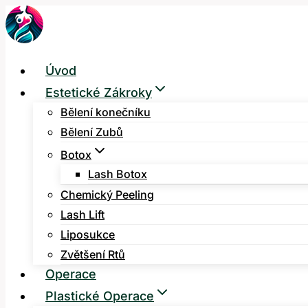
Přeskočit
na
obsah
Úvod
Estetické Zákroky
Bělení konečníku
Bělení Zubů
Botox
Lash Botox
Chemický Peeling
Lash Lift
Liposukce
Zvětšení Rtů
Operace
Plastické Operace