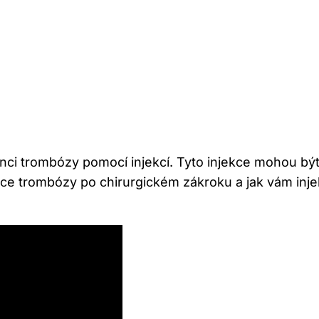
enci trombózy pomocí injekcí. Tyto injekce mohou bý
vence trombózy po chirurgickém zákroku a jak vám in