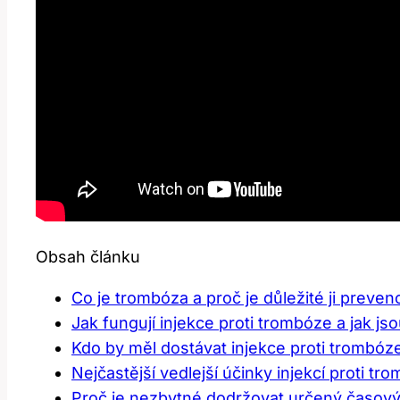
Obsah článku
Co je trombóza a proč je důležité ji preve
Jak fungují injekce proti trombóze a jak j
Kdo by měl dostávat injekce proti trombóze
Nejčastější vedlejší účinky injekcí proti tr
Proč je nezbytné dodržovat určený časový 