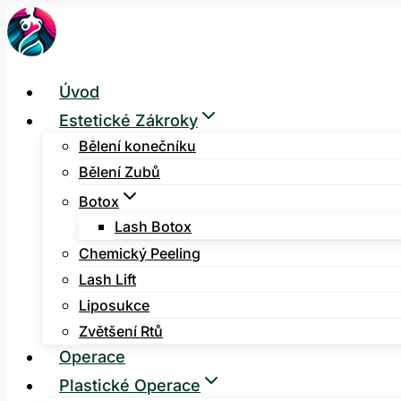
Přeskočit
na
obsah
Úvod
Estetické Zákroky
Bělení konečníku
Bělení Zubů
Botox
Lash Botox
Chemický Peeling
Lash Lift
Liposukce
Zvětšení Rtů
Operace
Plastické Operace