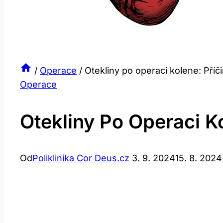
/
Operace
/
Otekliny po operaci kolene: Příčin
Operace
Otekliny Po Operaci Ko
Od
Poliklinika Cor Deus.cz
3. 9. 2024
15. 8. 2024