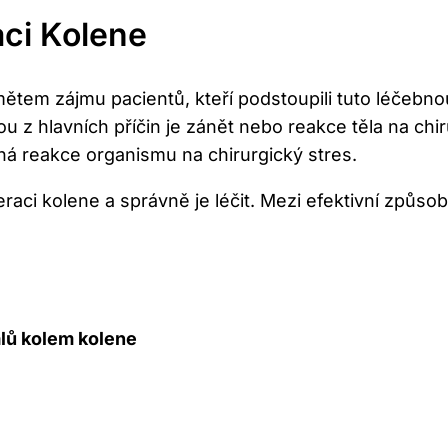
aci Kolene
ětem zájmu pacientů, kteří podstoupili tuto léčebnou
 z hlavních příčin je zánět nebo reakce těla na chi
žná reakce organismu na chirurgický stres.
aci kolene a správně je léčit. Mezi efektivní způsob
alů kolem kolene