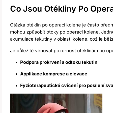
Co Jsou Otékliny Po Oper
Otázka otéklin po operaci kolene je často předm
mohou způsobit otoky po operaci kolene. Jednou
akumulace tekutiny v oblasti kolene, což je bě
Je důležité věnovat pozornost otéklinám po oper
Podpora prokrvení a odtoku tekutin
Applikace komprese a elevace
Fyzioterapeutické cvičení pro posílení sv