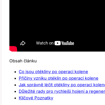
Obsah článku
Co jsou otékliny po operaci kolene
Příčiny vzniku otéklin po operaci kolene
Jak správně léčit otékliny po operaci kolen
Důležité rady pro rychlejší hojení a regene
Klíčové Poznatky