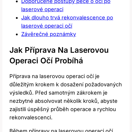
Doporučené ⁣postupy péče o ⁣oči po⁤
laserové ‌operaci
Jak dlouho trvá ⁤rekonvalescence po
laserové operaci očí
Závěrečné ⁢poznámky
Jak⁢ Příprava‍ Na⁢ Laserovou
Operaci Očí Probíhá
Příprava na laserovou operaci očí ‌je
důležitým krokem k ‍dosažení požadovaných
výsledků. Před samotným ⁤zákrokem je
nezbytné absolvovat několik kroků, abyste‍
zajistili ‍úspěšný průběh ‌operace a rychlou
rekonvalescenci.
Během přípravy na laserovou operaci očí