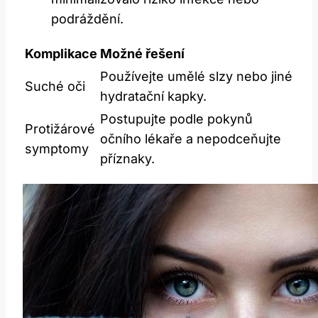
podráždění.
Komplikace
Možné⁢ řešení
Používejte umělé‌ slzy nebo ⁣jiné
Suché oči
hydratační kapky.
Postupujte ⁢podle ⁤pokynů
Protižárové⁢
očního lékaře a nepodceňujte
symptomy
⁤příznaky.