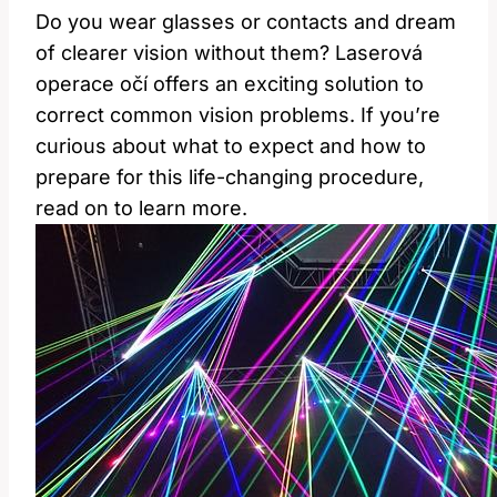
Do you ⁢wear ‍glasses⁤ or contacts and⁣ dream‍
of clearer vision ⁤without them? Laserová
‌operace ‌očí offers ⁤an exciting solution to
correct common ‌vision‍ problems.⁤ If you’re
curious about what to⁤ expect and ⁣how ⁤to
⁣prepare for this life-changing procedure,‍
read on to learn more.