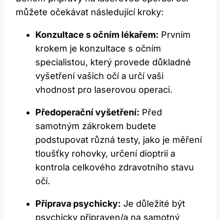
můžete⁢ očekávat⁤ následující ⁢kroky:
Konzultace s očním lékařem:
Prvním
krokem ‍je konzultace s očním⁤
specialistou,‌ který provede důkladné
vyšetření vašich očí a⁣ určí vaši
vhodnost pro laserovou operaci.
Předoperační ⁢vyšetření:
​Před
⁢samotným zákrokem budete
podstupovat ⁣různá testy, jako⁤ je⁢ měření⁤
tloušťky rohovky, určení dioptrií ​a
⁤kontrola celkového zdravotního⁤ stavu
očí.
Příprava ‌psychicky:
Je důležité být
psychicky ‌připraven/a‍ na⁣ samotný