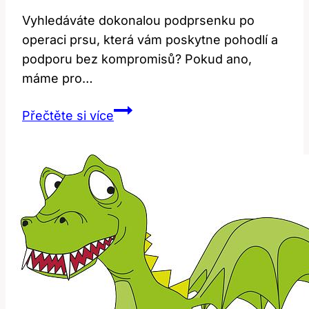
Vyhledáváte dokonalou podprsenku po
operaci prsu, která vám poskytne pohodlí a
podporu bez kompromisů? Pokud ano,
máme pro…
Nejlepší
Přečtěte si více
podprsenky
po
operaci
prsu:
Jak
vybrat
tu
pravou?