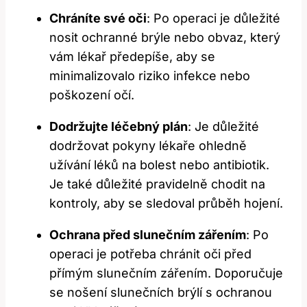
Chráníte své oči
: Po operaci ‍je důležité
nosit ochranné‍ brýle nebo obvaz,⁣ který
vám lékař ⁤předepíše, aby se
‍minimalizovalo riziko infekce nebo​
poškození očí.
Dodržujte ⁣léčebný ​plán
: Je důležité
dodržovat⁣ pokyny lékaře‍ ohledně
užívání léků na bolest nebo ⁤antibiotik.
⁢Je ‍také důležité⁣ pravidelně ‌chodit na
kontroly, ⁢aby se sledoval průběh hojení.
Ochrana před slunečním⁣ zářením
: Po
operaci je ⁢potřeba​ chránit‌ oči ‌před
přímým‌ slunečním⁣ zářením. Doporučuje
se ⁣nošení slunečních brýlí ⁤s ochranou