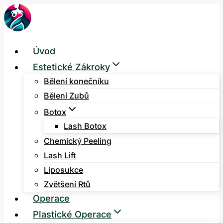
Přeskočit
na
obsah
Úvod
Estetické Zákroky
Bělení konečníku
Bělení Zubů
Botox
Lash Botox
Chemický Peeling
Lash Lift
Liposukce
Zvětšení Rtů
Operace
Plastické Operace