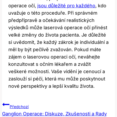
operace očí,
jsou důležité pro každého
, kdo
uvažuje ⁣o⁣ této proceduře. Při správném
předpřípravě a očekávání ‌realistických
výsledků může⁢ laserová operace očí přinést
velké změny do života​ pacienta. Je důležité
si uvědomit, ‍že‍ každý zákrok je individuální a
měl by být pečlivě⁣ zvažován. Pokud⁤ máte
zájem o laserovou operaci očí, ⁣neváhejte
konzultovat s očním lékařem a zvážit
veškeré možnosti. Vaše‌ vidění ‌je cenoucí ‌a
zaslouží si péči, která ⁢mu může‍ poskytnout
nové perspektivy a lepší kvalitu ⁢života.
Navigace
Předchozí
Pro
Ganglion Operace: Diskuze, Zkušenosti a Rady