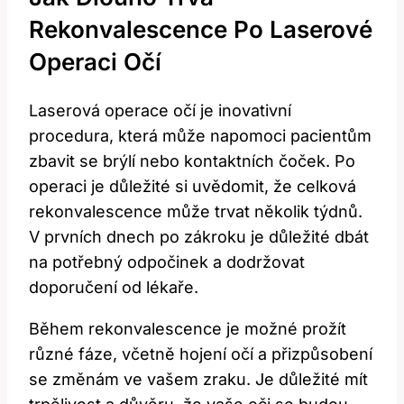
⁤rekonvalescence Po Laserové
Operaci Očí
Laserová‌ operace očí je inovativní
⁢procedura,‌ která ‍může napomoci pacientům
zbavit‍ se‌ brýlí ​nebo​ kontaktních čoček.‍ Po
operaci ​je důležité si ​uvědomit, že⁢ celková
rekonvalescence může trvat⁤ několik týdnů.
V prvních dnech‌ po zákroku je důležité ​dbát
na potřebný odpočinek a dodržovat⁢
doporučení od lékaře.
Během rekonvalescence‍ je možné ‍prožít
⁢různé ‌fáze,⁣ včetně hojení⁢ očí a přizpůsobení
se‍ změnám ve‌ vašem zraku. Je důležité mít