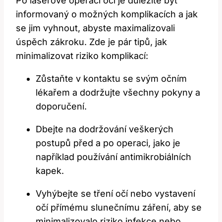
Po laserové ⁣operaci očí je⁤ důležité být
informovaný o ‍možných komplikacích a ⁤jak
⁢se ‌jim‍ vyhnout, abyste maximalizovali
úspěch zákroku. Zde je pár ⁢tipů, jak
minimalizovat riziko ​komplikací:
Zůstaňte v kontaktu se svým očním
‌lékařem ‌a dodržujte všechny pokyny ⁢a
doporučení.
Dbejte na⁤ dodržování veškerých
‌postupů‍ před ​a po operaci, jako je
například používání antimikrobiálních
kapek.
Vyhýbejte se tření očí nebo⁣ vystavení
‌očí přímému​ slunečnímu ⁤záření,​ aby se
minimalizovalo ⁤riziko ⁣infekce nebo