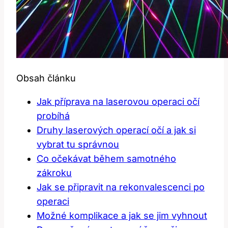
Obsah článku
Jak⁢ příprava‍ na⁢ laserovou operaci očí
probíhá
Druhy laserových operací očí a jak si
vybrat tu správnou
Co očekávat během samotného
zákroku
Jak se připravit⁤ na‍ rekonvalescenci ​po
operaci
Možné komplikace a jak ⁤se jim ​vyhnout