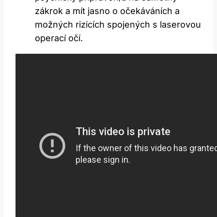
zákrok a ‍mít jasno⁢ o očekáváních⁣ a
možných rizicích spojených s laserovou
operací⁢ očí.