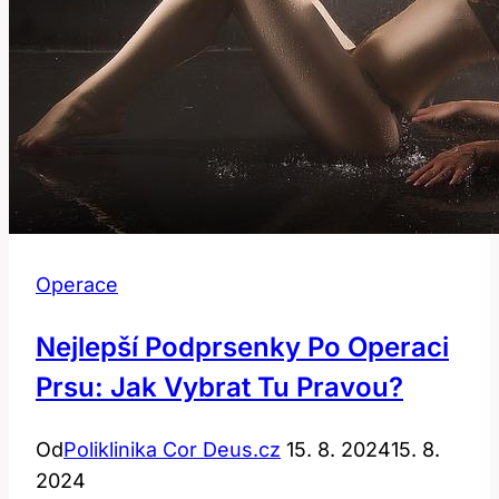
Operace
Nejlepší Podprsenky Po Operaci
Prsu: Jak Vybrat Tu Pravou?
Od
Poliklinika Cor Deus.cz
15. 8. 2024
15. 8.
2024