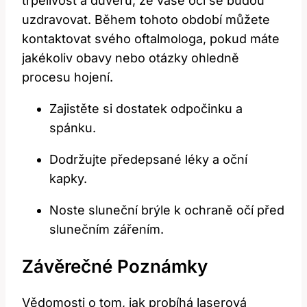
trpělivost⁣ a důvěru, že​ vaše oči⁣ se⁤ budou
uzdravovat. Během tohoto období⁢ můžete
kontaktovat svého ⁢oftalmologa, pokud máte
jakékoliv ⁢obavy ‍nebo ‍otázky‍ ohledně
procesu hojení.
Zajistěte ‌si dostatek odpočinku a
spánku.
Dodržujte ‍předepsané léky a oční
kapky.
Noste sluneční ​brýle ‍k ochraně očí před
slunečním zářením.
Závěrečné ⁢poznámky
Vědomosti ⁢o ⁣tom, jak probíhá laserová