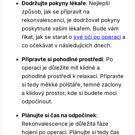
Dodržujte pokyny‌ lékaře
: Nejlepší
způsob, ‍jak se ​připravit ‍na
rekonvalescenci, ​je ⁤dodržovat pokyny
poskytnuté vaším lékařem. Bude vám
říkat, jak se starat o
své oči po operaci
a
co očekávat v následujících dnech.
Připravte ⁣si pohodlné prostředí
: Po
operaci je ⁤důležité‌ mít klidné a
pohodlné‍ prostředí k​ relaxaci.​ Připravte
si tedy měkké‌ polštáře, temné záclony
⁤a klidový prostor, kde si budete‌ moci
odpočinout.
Plánujte ‌si čas‍ na odpočinek
: ​
Rekonvalescence ‍je důležitá fáze
hojení‌ po operaci. Plánujte si tedy čas‌