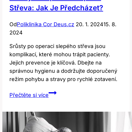
Střeva: Jak Je Předcházet?
Od
Poliklinika Cor Deus.cz
20. 1. 2024
15. 8.
2024
Srůsty po operaci slepého střeva jsou
komplikací, které mohou trápit pacienty.
Jejich prevence je klíčová. Dbejte na
správnou hygienu a dodržujte doporučený
režim pohybu a stravy pro rychlé zotavení.
Srůsty
Přečtěte si více
po
operaci
slepého
střeva: