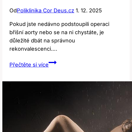
Od
Poliklinika Cor Deus.cz
1. 12. 2025
Pokud jste⁢ nedávno podstoupili​ operaci
břišní ⁢aorty nebo se​ na ⁣ni chystáte, je
důležité dbát ​na správnou⁤
rekonvalescenci….
Rekonvalescence
Přečtěte si více
po
operaci
břišní
aorty:
Jak
na
to?