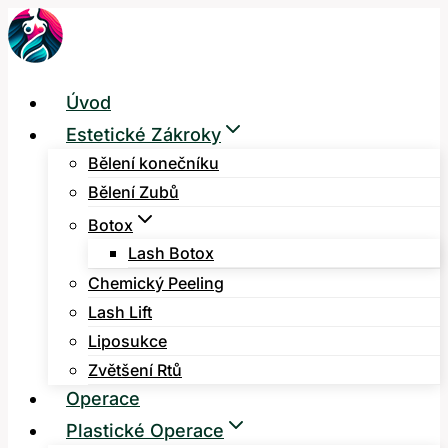
Přeskočit
na
obsah
Úvod
Estetické Zákroky
Bělení konečníku
Bělení Zubů
Botox
Lash Botox
Chemický Peeling
Lash Lift
Liposukce
Zvětšení Rtů
Operace
Plastické Operace