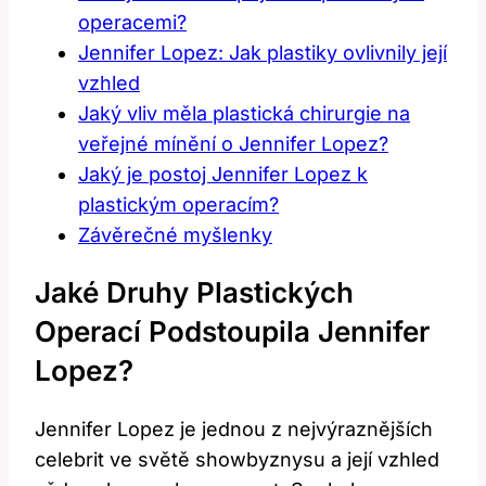
operacemi?
Jennifer Lopez: Jak plastiky ovlivnily její
vzhled
Jaký vliv měla plastická chirurgie na
veřejné mínění o Jennifer Lopez?
Jaký je postoj Jennifer Lopez k
plastickým operacím?
Závěrečné myšlenky
Jaké Druhy Plastických
Operací Podstoupila Jennifer
Lopez?
Jennifer Lopez je jednou z nejvýraznějších
celebrit ve světě showbyznysu a její vzhled