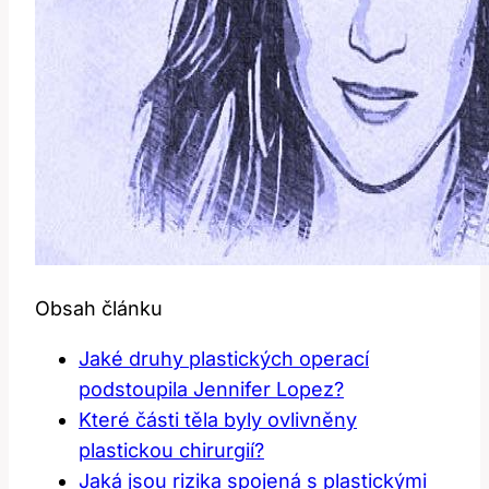
Obsah článku
Jaké druhy plastických operací
podstoupila Jennifer Lopez?
Které části těla byly ovlivněny
plastickou chirurgií?
Jaká jsou rizika spojená s plastickými