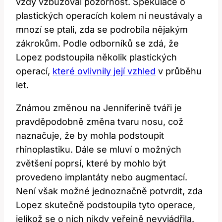
vždy vzbuzoval pozornost. Spekulace o
plastických operacích kolem ní neustávaly a
mnozí se ptali, zda se podrobila nějakým
zákrokům. Podle odborníků se zdá, že
Lopez podstoupila několik plastických
operací,
které ovlivnily její vzhled
v průběhu
let.
Známou změnou na Jenniferině tváři je
pravděpodobně změna tvaru nosu, což
naznačuje, že by mohla podstoupit
rhinoplastiku. Dále se mluví o možných
zvětšení poprsí, které by mohlo být
provedeno implantáty nebo augmentací.
Není však možné jednoznačně potvrdit, zda
Lopez skutečně podstoupila tyto operace,
jelikož se o nich nikdy veřejně nevyjádřila.