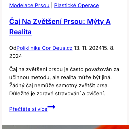
Modelace Prsou
|
Plastické Operace
Čaj Na Zvětšení Prsou: Mýty A
Realita
Od
Poliklinika Cor Deus.cz
13. 11. 2024
15. 8.
2024
Čaj na zvětšení prsou je často považován za
účinnou metodu, ale realita může být jiná.
Žádný čaj nemůže samotný zvětšit prsa.
Důležité je zdravé stravování a cvičení.
Čaj
Přečtěte si více
na
zvětšení