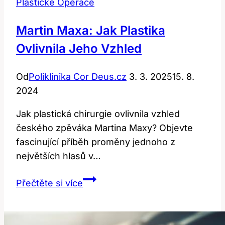
Plastické Operace
Martin Maxa: Jak Plastika
Ovlivnila Jeho Vzhled
Od
Poliklinika Cor Deus.cz
3. 3. 2025
15. 8.
2024
Jak plastická chirurgie ovlivnila vzhled
českého zpěváka Martina Maxy? Objevte
fascinující příběh proměny jednoho z
největších hlasů v…
Martin
Přečtěte si více
Maxa:
Jak
plastika