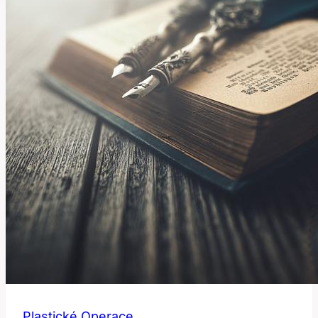
ovlivnila
jeho
vzhled
Plastické Operace