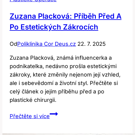
Zuzana Placková: Příběh Před A
Po Estetických Zákrocích
Od
Poliklinika Cor Deus.cz
22. 7. 2025
Zuzana Placková, známá influencerka a
podnikatelka, nedávno prošla estetickými
zákroky, které změnily nejenom její vzhled,
ale i sebevědomí a životní styl. Přečtěte si
celý článek o jejím příběhu před a po
plastické chirurgii.
Zuzana
Přečtěte si více
Placková:
Příběh