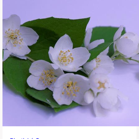
pro
vaše
pohodlí