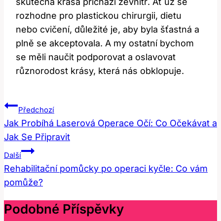
skutečná krása přichází zevnitř. Ať už se
rozhodne pro plastickou chirurgii, dietu
nebo cvičení, důležité je, aby byla šťastná a
plně se akceptovala. A my ostatní bychom
se měli naučit podporovat a oslavovat
různorodost krásy, která nás obklopuje.
Navigace
Předchozí
Pro
Jak Probíhá Laserová Operace Očí: Co Očekávat a
Jak Se Připravit
Příspěvek
Další
Rehabilitační pomůcky po operaci kyčle: Co vám
pomůže?
Podobné Příspěvky