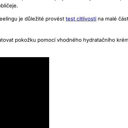
obličeje.
elingu je⁢ důležité provést
test citlivosti
na malé‍ část
ratovat pokožku pomocí vhodného hydratačního krému