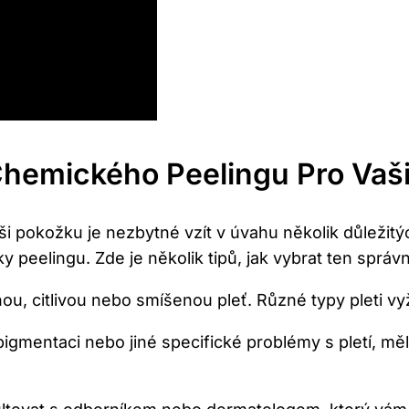
hemického​ Peelingu Pro Vaši
 pokožku je nezbytné vzít v úvahu⁣ několik důležitýc
ky peelingu. Zde je několik tipů, jak vybrat ten správn
ou, citlivou nebo ​smíšenou pleť. Různé typy pleti vy
entaci⁣ nebo jiné‍ specifické problémy s pletí, ​měli