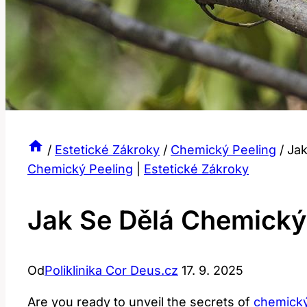
/
Estetické Zákroky
/
Chemický Peeling
/
Jak
Chemický Peeling
|
Estetické Zákroky
Jak Se Dělá Chemický
Od
Poliklinika Cor Deus.cz
17. 9. 2025
Are ⁣you ready to unveil the secrets of ⁢
chemický