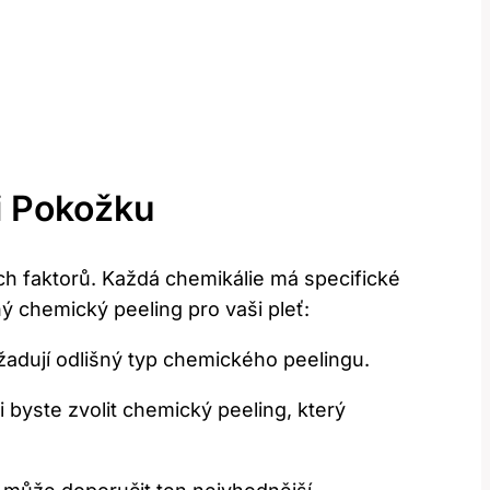
 ‌pokožku
h faktorů. Každá⁤ chemikálie má specifické
ý chemický ‍peeling pro​ vaši pleť:
žadují‍ odlišný typ chemického ‌peelingu.
 byste zvolit chemický peeling,⁤ který