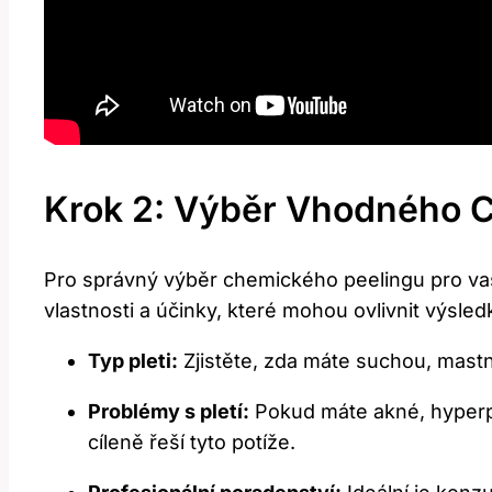
Krok 2: Výběr Vhodného​ C
Pro správný výběr chemického peelingu pro vaši
vlastnosti ⁤a účinky, které mohou ovlivnit⁢ výsled
Typ⁣ pleti:
Zjistěte, zda máte suchou, ​mastn
Problémy⁣ s pletí:
Pokud máte akné, hyperpigm
cíleně řeší tyto‍ potíže.