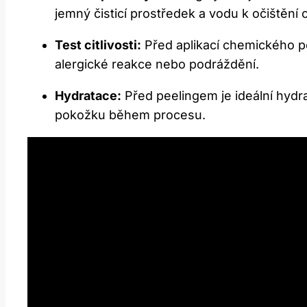
jemný čisticí​ prostředek ‍a vodu k​ očištění ⁣
Test citlivosti:
‌Před aplikací chemického pe
alergické reakce nebo⁢ podráždění.
Hydratace:
Před​ peelingem je ideální hyd
⁢pokožku během procesu.