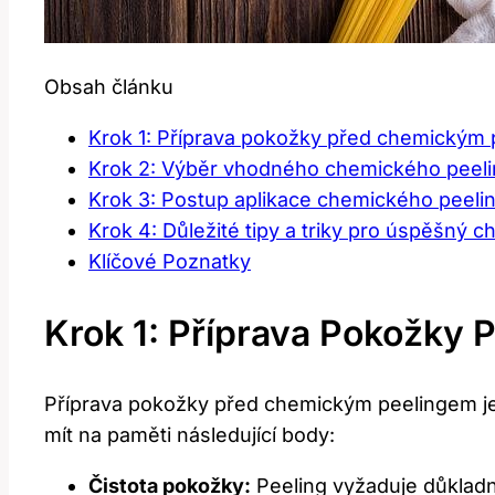
Obsah článku
Krok ‍1: ‌Příprava pokožky před chemickým
Krok 2: Výběr vhodného​ chemického​ peeli
Krok‌ 3: Postup aplikace chemického peeli
Krok 4: Důležité tipy a ⁣triky pro úspěšný 
Klíčové Poznatky
Krok ‍1: ‌Příprava Pokožk
Příprava pokožky před chemickým peelingem ‌j
mít na paměti následující⁢ body:
Čistota pokožky:
Peeling vyžaduje​ důkladn