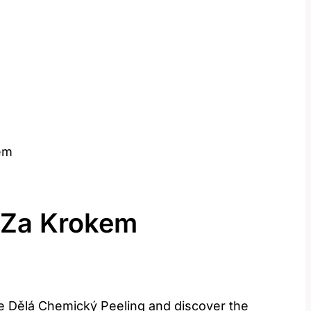
em
 Za Krokem
Se ⁣Dělá Chemický‌ Peeling and discover the​