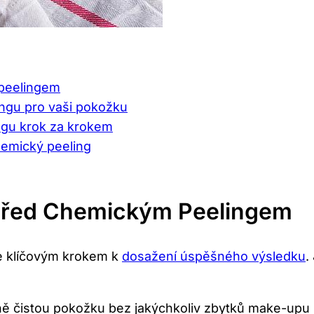
 peelingem
ngu pro vaši ‌pokožku
ngu krok za krokem
chemický peeling
y Před Chemickým Peelingem
e klíčovým ‍krokem k
dosažení úspěšného výsledku
.
ě čistou pokožku bez jakýchkoliv zbytků ⁢make-upu 