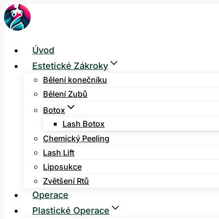
Přeskočit
na
obsah
Úvod
Estetické Zákroky
Bělení konečníku
Bělení Zubů
Botox
Lash Botox
Chemický Peeling
Lash Lift
Liposukce
Zvětšení Rtů
Operace
Plastické Operace