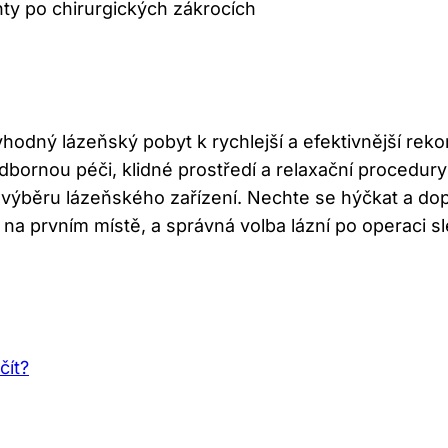
ty po chirurgických zákrocích
 vhodný lázeňský pobyt k rychlejší a efektivnější rek
 odbornou péči, klidné prostředí a relaxační procedu
i výběru lázeňského zařízení. Nechte se hýčkat a dop
e na prvním místě, a správná volba lázní po operac
čít?