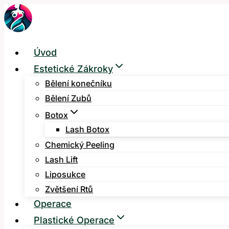
Přeskočit
na
obsah
Úvod
Estetické Zákroky
Bělení konečníku
Bělení Zubů
Botox
Lash Botox
Chemický Peeling
Lash Lift
Liposukce
Zvětšení Rtů
Operace
Plastické Operace