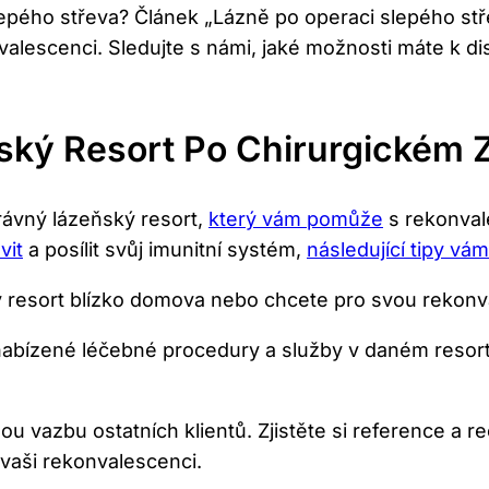
slepého střeva? Článek „Lázně po operaci slepého s
alescenci. Sledujte s námi, jaké možnosti máte k dis
ský Resort Po Chirurgickém 
právný lázeňský resort,
který vám pomůže
s rekonval
vit
a posílit svůj imunitní systém,
následující tipy v
ý resort blízko domova nebo chcete pro svou rekonv
nabízené léčebné procedury a služby v daném resort
 vazbu ostatních klientů. Zjistěte si reference a r
o vaši rekonvalescenci.