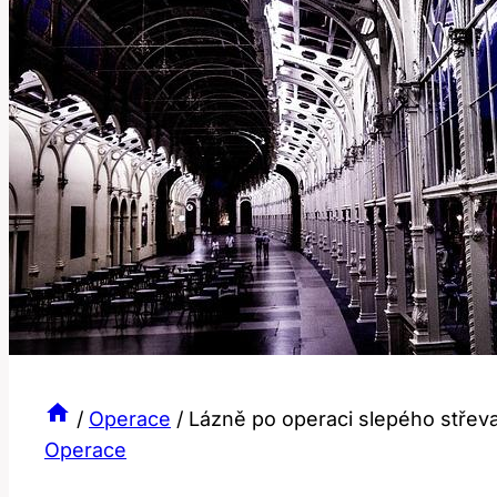
/
Operace
/
Lázně po operaci slepého střeva
Operace