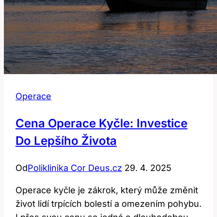
Operace
Cena Operace Kyčle: Investice
Do Lepšího Života
Od
Poliklinika Cor Deus.cz
29. 4. 2025
Operace kyčle je zákrok, který může změnit
život lidí trpících bolestí a omezením pohybu.