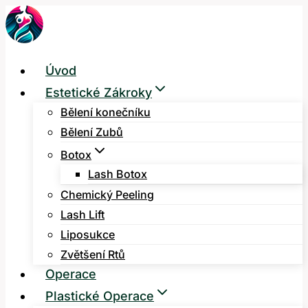
Přeskočit
na
obsah
Úvod
Estetické Zákroky
Bělení konečníku
Bělení Zubů
Botox
Lash Botox
Chemický Peeling
Lash Lift
Liposukce
Zvětšení Rtů
Operace
Plastické Operace