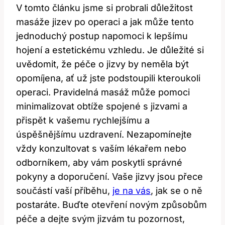
V tomto článku jsme si probrali důležitost
masáže jizev po operaci a jak může tento
jednoduchý postup napomoci k lepšímu
hojení a estetickému vzhledu. Je důležité si
uvědomit, že péče o jizvy by neměla být
opomíjena, ať už jste podstoupili kteroukoli
operaci. Pravidelná masáž může pomoci
minimalizovat obtíže spojené s jizvami a
přispět k vašemu rychlejšímu a
úspěšnějšímu uzdravení. Nezapomínejte
vždy konzultovat s vaším lékařem nebo
odborníkem, aby vám poskytli správné
pokyny a doporučení. Vaše jizvy jsou přece
součástí vaší příběhu,
je na vás
, jak se o ně
postaráte. Buďte otevření novým způsobům
péče a dejte svým jizvám tu pozornost,