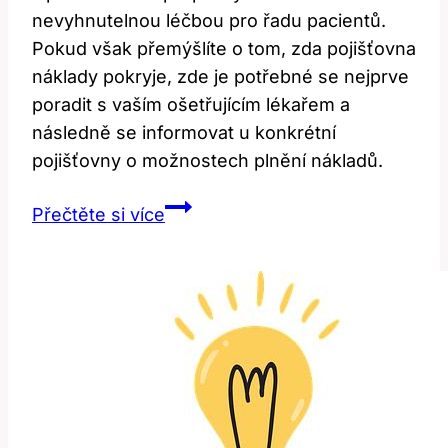
nevyhnutelnou léčbou pro řadu pacientů.
Pokud však přemýšlíte o tom, zda pojišťovna
náklady pokryje, zde je potřebné se nejprve
poradit s vaším ošetřujícím lékařem a
následně se informovat u konkrétní
pojišťovny o možnostech plnění nákladů.
Operace
Přečtěte si více
nosní
přepážky:
Kdy
hradí
pojišťovna?