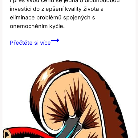
I přes svou cenu se jedná o dlouhodobou
investici do zlepšení kvality života a
eliminace problémů spojených s
onemocněním kyčle.
Cena
Přečtěte si více
operace
kyčle:
Investice
do
lepšího
života