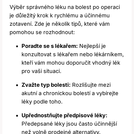
Výběr⁢ správného⁤ léku na bolest po operaci
je důležitý krok k rychlému ⁢a účinnému
zotavení. Zde je několik tipů, které ⁢vám‍
pomohou se rozhodnout:
Poradte se s lékařem:
Nejlepší je
konzultovat s lékařem nebo lékárníkem,
kteří ⁤vám mohou doporučit vhodný lék
pro vaši situaci.
Zvažte typ bolesti:
Rozlišujte mezi
akutní a chronickou ‍bolestí a‍ vybírejte
léky podle toho.
Upřednostňujte předpisové léky:
Předepsané léky jsou často účinnější
než volně prodejné alternativy.