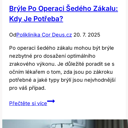
Brýle Po Operaci Šedého Zákalu:
Kdy Je Potřeba?
Od
Poliklinika Cor Deus.cz
20. 7. 2025
Po operaci šedého zákalu mohou být brýle
nezbytné pro dosažení optimálního
zrakového výkonu. Je důležité poradit se s
očním lékařem o tom, zda jsou po zákroku
potřebné a jaké typy brýlí jsou nejvhodnější
pro váš případ.
Brýle
Přečtěte si více
po
operaci
šedého