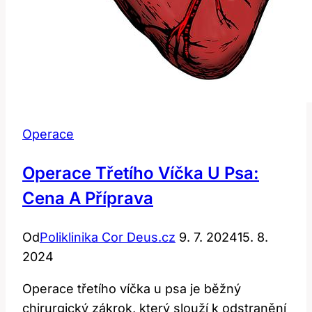
Operace
Operace Třetího Víčka U Psa:
Cena A Příprava
Od
Poliklinika Cor Deus.cz
9. 7. 2024
15. 8.
2024
Operace třetího víčka u psa je běžný
chirurgický zákrok, který slouží k odstranění