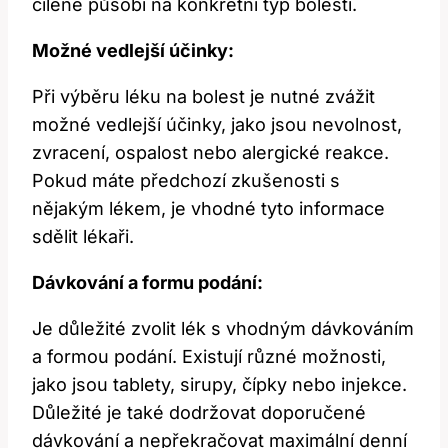
cíleně ⁣působí na konkrétní typ bolesti.
Možné vedlejší účinky:
Při výběru léku na bolest je nutné zvážit
možné vedlejší účinky, jako jsou nevolnost,
⁣zvracení, ospalost nebo alergické reakce.
Pokud máte předchozí zkušenosti​ s‍
nějakým lékem, je vhodné tyto informace
sdělit lékaři.
Dávkování a formu‍ podání:
Je​ důležité zvolit lék s ‌vhodným dávkováním
a formou podání. Existují⁢ různé možnosti,
jako jsou tablety, sirupy, čípky ⁣nebo injekce.
Důležité je⁢ také dodržovat doporučené
dávkování a nepřekračovat ‍maximální⁤ denní