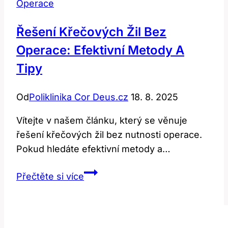
Operace
Řešení Křečových Žil Bez
Operace: Efektivní Metody A
Tipy
Od
Poliklinika Cor Deus.cz
18. 8. 2025
Vítejte v našem článku, který se věnuje
řešení křečových žil bez nutnosti operace.
Pokud hledáte efektivní metody a…
Řešení
Přečtěte si více
křečových
žil
bez