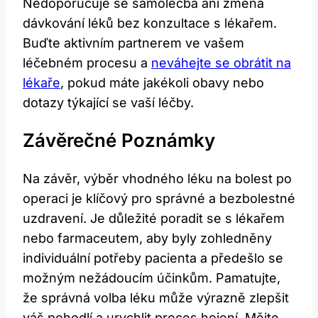
Nedoporučuje se samoléčba ⁣ani změna
dávkování​ léků ⁤bez konzultace s lékařem.
Buďte aktivním partnerem ve vašem
léčebném ​procesu a⁤
neváhejte se obrátit na
lékaře
,‍ pokud máte jakékoli ‍obavy‍ nebo
dotazy ⁤týkající ⁢se vaší léčby.
Závěrečné Poznámky
Na závěr, výběr vhodného léku na bolest po
operaci je klíčový pro správné a bezbolestné​
uzdravení. Je důležité poradit ‍se s lékařem
nebo farmaceutem, aby byly zohledněny
individuální potřeby pacienta a předešlo se
možným ‍nežádoucím účinkům. Pamatujte,
‍že správná volba léku může výrazně zlepšit
váš pohodlí a urychlit proces hojení. Mějte⁤