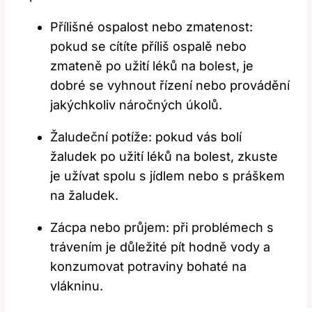
Přílišné ospalost nebo zmatenost:
pokud se⁢ cítíte příliš ospalě nebo
zmateně po⁢ užití léků​ na bolest, je
dobré se vyhnout řízení‍ nebo‍ provádění
jakýchkoliv náročných úkolů.
Žaludeční potíže:⁣ pokud vás bolí
žaludek po užití léků na bolest, zkuste
je užívat spolu s jídlem nebo s práškem
na žaludek.
Zácpa nebo průjem: ⁤při problémech s
trávením je důležité pít hodně vody⁤ a
konzumovat potraviny⁣ bohaté na
vlákninu.