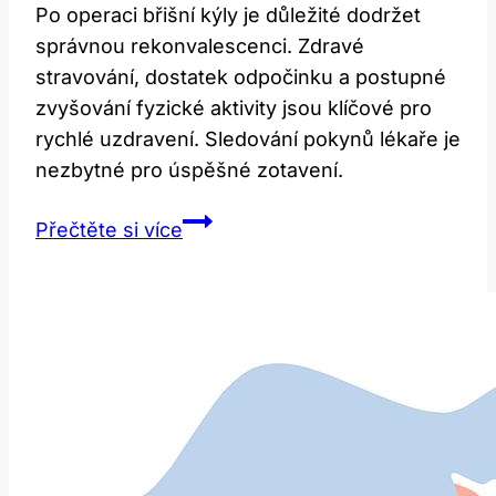
Po operaci břišní kýly je důležité dodržet
správnou rekonvalescenci. Zdravé
stravování, dostatek odpočinku a postupné
zvyšování fyzické aktivity jsou klíčové pro
rychlé uzdravení. Sledování pokynů lékaře je
nezbytné pro úspěšné zotavení.
Rekonvalescence
Přečtěte si více
po
operaci
břišní
kýly:
Efektivní
tipy