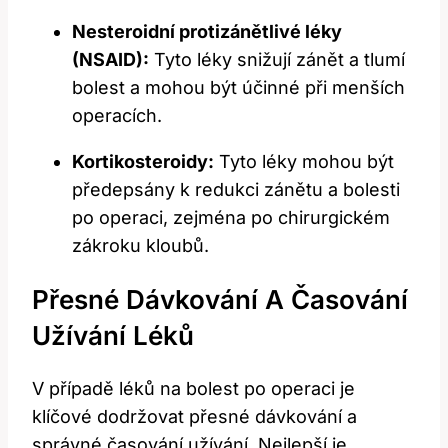
Nesteroidní‌ protizánětlivé léky
(NSAID):
​Tyto léky snižují‍ zánět a tlumí
bolest a mohou být účinné při menších
operacích.
Kortikosteroidy:
Tyto léky mohou být
předepsány k redukci zánětu a bolesti
po operaci, zejména po chirurgickém
zákroku kloubů.
Přesné⁤ Dávkování A Časování
Užívání Léků
V případě léků na bolest po operaci je
klíčové dodržovat přesné dávkování a‌
správné časování užívání. Nejlepší je