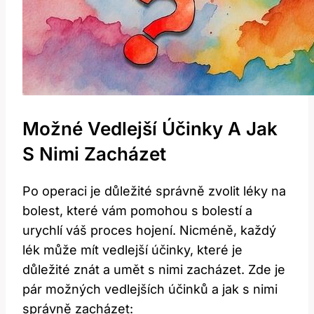
Možné Vedlejší Účinky A Jak
S Nimi Zacházet
Po operaci je důležité správně zvolit ⁣léky na
bolest, které vám pomohou s bolestí‍ a
urychlí váš proces hojení. Nicméně, každý
⁢lék může mít vedlejší účinky, ‌které je
důležité znát a umět s nimi zacházet. Zde je
pár možných vedlejších⁤ účinků a jak s ‌nimi
správně ⁢zacházet: