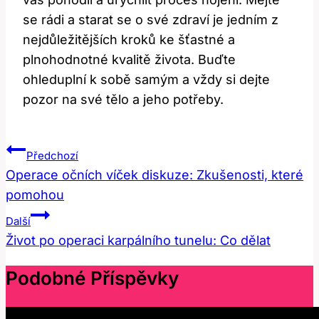
se rádi a‌ starat se o své zdraví je jedním z
nejdůležitějších kroků ke šťastné a
plnohodnotné kvalitě života. Buďte‌
ohleduplní k sobě samým‌ a vždy si dejte ​
pozor na své tělo a jeho potřeby.
Navigace
Předchozí
Pro
Operace očních víček diskuze: Zkušenosti, které
pomohou
Příspěvek
Další
Život po operaci karpálního tunelu: Co dělat
Podobné Příspěvky