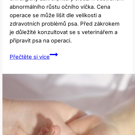
abnormálního růstu očního víčka. Cena
operace se může lišit dle velikosti a
zdravotních problémů psa. Před zákrokem
je důležité konzultovat se s veterinářem a
připravit psa na operaci.
Operace
Přečtěte si více
třetího
víčka
u
psa:
Cena
a
příprava