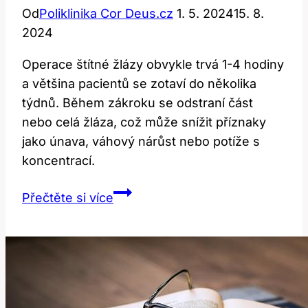
Od
Poliklinika Cor Deus.cz
1. 5. 2024
15. 8.
2024
Operace štítné žlázy obvykle trvá 1-4 hodiny
a většina pacientů se zotaví do několika
týdnů. Během zákroku se odstraní část
nebo celá žláza, což může snížit příznaky
jako únava, váhový nárůst nebo potíže s
koncentrací.
Délka
Přečtěte si více
operace
štítné
žlázy:
Co
očekávat
od