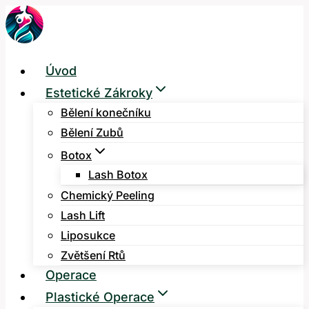
Přeskočit
na
obsah
Úvod
Estetické Zákroky
Bělení konečníku
Bělení Zubů
Botox
Lash Botox
Chemický Peeling
Lash Lift
Liposukce
Zvětšení Rtů
Operace
Plastické Operace