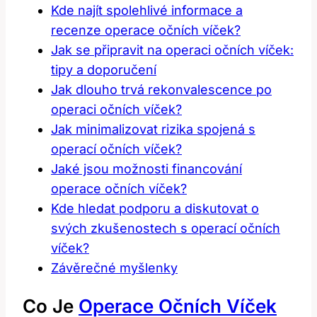
Kde najít spolehlivé informace a
recenze operace očních víček?
Jak se připravit na operaci očních víček:
tipy a doporučení
Jak dlouho trvá rekonvalescence po
operaci očních víček?
Jak minimalizovat rizika spojená s
operací očních víček?
Jaké jsou možnosti financování
operace očních víček?
Kde hledat podporu a diskutovat o
svých zkušenostech s operací očních
víček?
Závěrečné myšlenky
Co Je
Operace Očních Víček