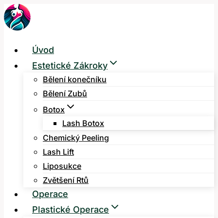
Přeskočit
na
obsah
Úvod
Estetické Zákroky
Bělení konečníku
Bělení Zubů
Botox
Lash Botox
Chemický Peeling
Lash Lift
Liposukce
Zvětšení Rtů
Operace
Plastické Operace