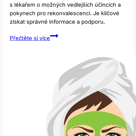
s lékařem o možných vedlejších účincích a
pokynech pro rekonvalescenci. Je klíčové
získat správné informace a podporu.
Diskuze
Přečtěte si více
po
operaci
štítné
žlázy:
Co
byste
měli
vědět