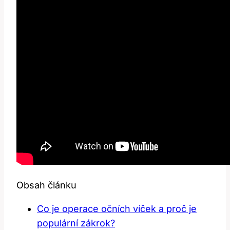
Obsah článku
Co je operace očních víček a proč je
populární zákrok?