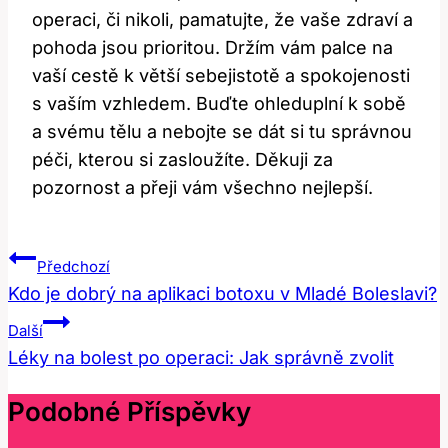
operaci, či nikoli, pamatujte, že vaše zdraví a
pohoda jsou prioritou. Držím vám palce na
vaší cestě k větší sebejistotě a spokojenosti
s vaším vzhledem. Buďte ohleduplní k sobě
a svému tělu a nebojte se dát si tu správnou
péči, kterou si zasloužíte. Děkuji za
pozornost a přeji vám všechno nejlepší.
Navigace
Předchozí
Pro
Kdo je dobrý na aplikaci botoxu v Mladé Boleslavi?
Příspěvek
Další
Léky na bolest po operaci: Jak správně zvolit
Podobné Příspěvky