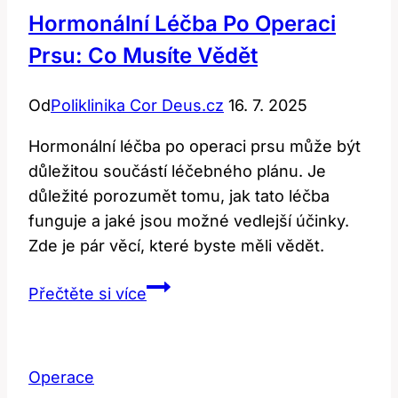
Hormonální Léčba Po Operaci
Prsu: Co Musíte Vědět
Od
Poliklinika Cor Deus.cz
16. 7. 2025
Hormonální léčba po operaci prsu může být
důležitou součástí léčebného plánu. Je
důležité porozumět tomu, jak tato léčba
funguje a jaké jsou možné vedlejší účinky.
Zde je pár věcí, které byste měli vědět.
Hormonální
Přečtěte si více
léčba
po
operaci
Operace
prsu: