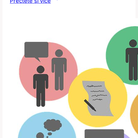
Přečtěte si více
dlouho
trvá
operace
krčku:
Informace,
které
potřebujete