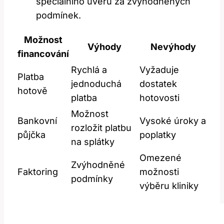
speciálního úvěru za zvýhodněných
podmínek.
Možnost
Výhody
Nevýhody
financování
Rychlá a
Vyžaduje
Platba
jednoduchá
dostatek
hotově
platba
hotovosti
Možnost
Bankovní
Vysoké úroky a
rozložit platbu
půjčka
poplatky
na splátky
Omezené
Zvýhodněné
Faktoring
možnosti
podmínky
výběru kliniky