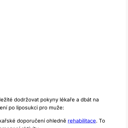
ežité dodržovat pokyny‍ lékaře a dbát na
í po ⁤liposukci pro ⁢muže:
lékařské doporučení ohledně
rehabilitace
. To