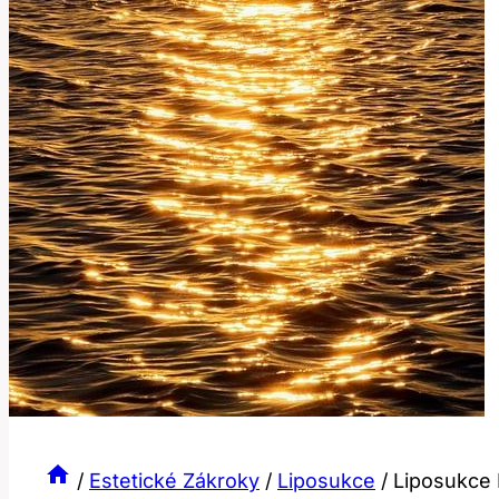
/
Estetické Zákroky
/
Liposukce
/
Liposukce 