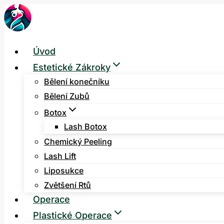
Přeskočit
na
obsah
Úvod
Estetické Zákroky
Bělení konečníku
Bělení Zubů
Botox
Lash Botox
Chemický Peeling
Lash Lift
Liposukce
Zvětšení Rtů
Operace
Plastické Operace