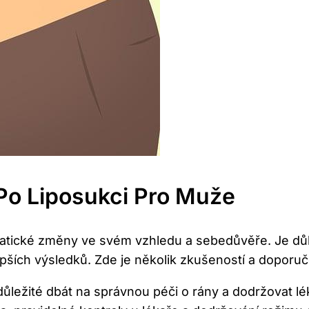
Po Liposukci Pro Muže
tické změny ve svém vzhledu ‌a sebedůvěře. ​Je důl
ších výsledků. Zde je několik zkušeností a doporučen
důležité dbát na správnou péči o ⁤rány a dodržovat 