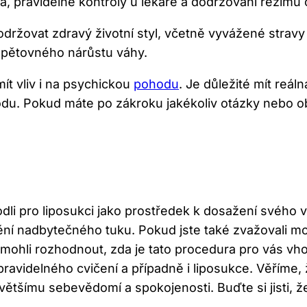
pravidelné kontroly​ u lékaře a dodržování​ režimu 
održovat zdravý životní styl, včetně vyvážené stravy
opětovného nárůstu váhy.
‌ vliv i na​ psychickou
pohodu
. Je důležité mít reá
odu. Pokud máte po zákroku jakékoliv otázky nebo o
odli pro liposukci jako prostředek k dosažení svého 
nění nadbytečného tuku.‌ Pokud jste také zvažovali mo
mohli rozhodnout, zda je tato procedura pro ⁤vás v
ravidelného cvičení ⁣a případně i liposukce. Věříme, ž
většímu sebevědomí ⁤a spokojenosti. Buďte si jisti, ž