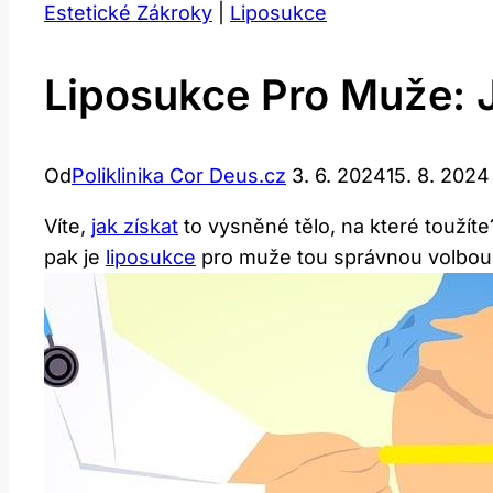
Estetické Zákroky
|
Liposukce
Liposukce Pro Muže: 
Od
Poliklinika Cor Deus.cz
3. 6. 2024
15. 8. 2024
Víte,
jak získat
to vysněné tělo, na které toužíte
pak‌ je⁢
liposukce
pro muže tou správnou volbou.