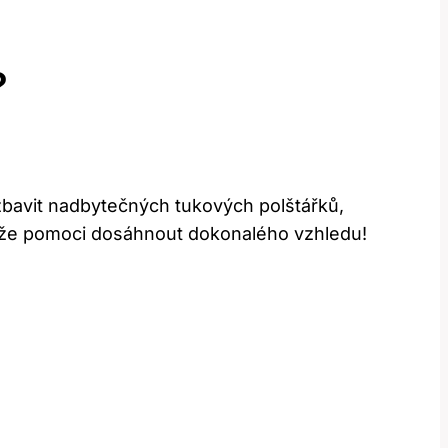
?
 zbavit nadbytečných tukových polštářků,
může pomoci dosáhnout dokonalého vzhledu!