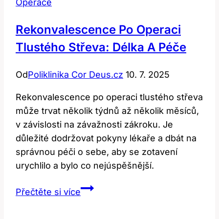
Operace
Rekonvalescence Po Operaci
Tlustého Střeva: Délka A Péče
Od
Poliklinika Cor Deus.cz
10. 7. 2025
Rekonvalescence po operaci tlustého střeva
může trvat několik týdnů až několik měsíců,
v závislosti na závažnosti zákroku. Je
důležité dodržovat pokyny lékaře a dbát na
správnou péči o sebe, aby se zotavení
urychlilo a bylo co nejúspěšnější.
Rekonvalescence
Přečtěte si více
Po
Operaci