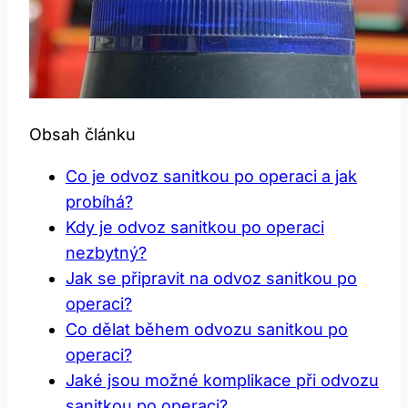
Obsah článku
Co je odvoz sanitkou po operaci a jak
probíhá?
Kdy je odvoz sanitkou po operaci
nezbytný?
Jak se připravit na odvoz sanitkou po
operaci?
Co dělat během odvozu sanitkou po
operaci?
Jaké jsou možné komplikace při odvozu
sanitkou po operaci?