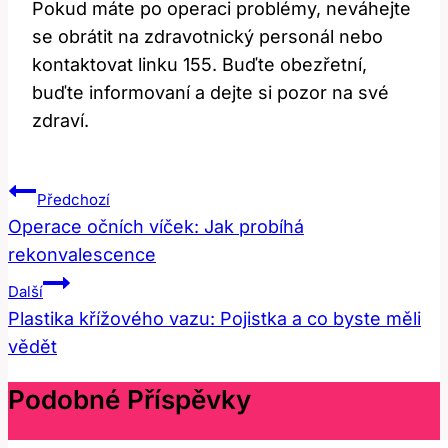
Pokud máte po operaci problémy, neváhejte
se obrátit na zdravotnický personál nebo
kontaktovat linku 155. Buďte obezřetní,
buďte informovaní a dejte si pozor na své
zdraví.
Navigace
Předchozí
Pro
Operace očních víček: Jak probíhá
rekonvalescence
Příspěvek
Další
Plastika křížového vazu: Pojistka a co byste měli
vědět
Podobné Příspěvky