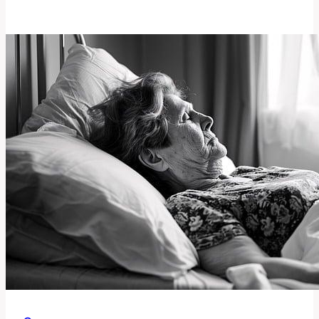
Po
Operaci
Štítné
Žlázy:
5
Nejlepších
Míst