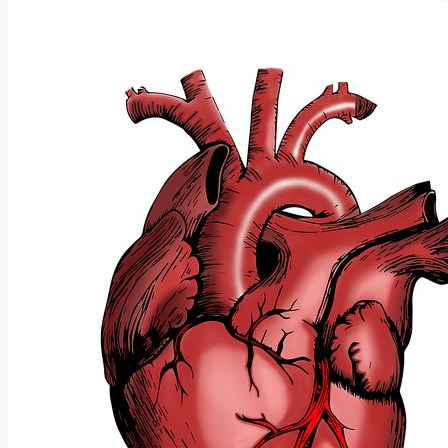
Tlustého
Střeva:
Délka
a
Péče