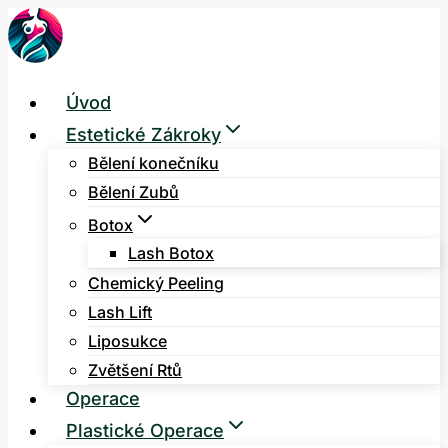
Přeskočit
na
obsah
Úvod
Estetické Zákroky
Bělení konečníku
Bělení Zubů
Botox
Lash Botox
Chemický Peeling
Lash Lift
Liposukce
Zvětšení Rtů
Operace
Plastické Operace