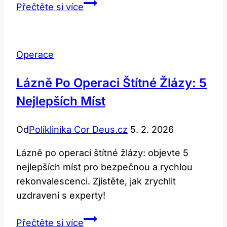
Cvičení
Přečtěte si více
po
operaci
kolene:
Operace
Efektivní
metody
Lázně Po Operaci Štítné Žlázy: 5
Nejlepších Míst
Od
Poliklinika Cor Deus.cz
5. 2. 2026
Lázně po operaci štítné žlázy: objevte 5
nejlepších míst pro bezpečnou a rychlou
rekonvalescenci. Zjistěte, jak zrychlit
uzdravení s experty!
Lázně
Přečtěte si více