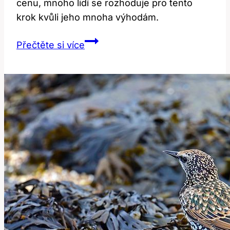
cenu, mnoho lidí se rozhoduje pro tento
krok kvůli jeho mnoha výhodám.
Plastika
Přečtěte si více
ušního
bubínku:
Cena
za
lepší
sluch
a
život