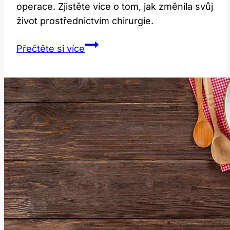
operace. Zjistěte více o tom, jak změnila svůj
život prostřednictvím chirurgie.
Sabina
Přečtěte si více
Laurinová
plastika:
Exkluzivní
rozhovor
o
proměně