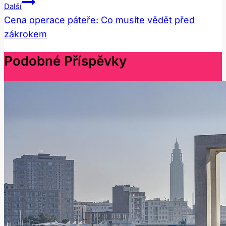
Příspěvek
Další
Cena operace páteře: Co musíte vědět před
zákrokem
Podobné Příspěvky