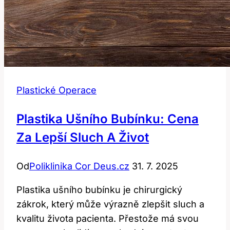
Plastické Operace
Plastika Ušního Bubínku: Cena
Za Lepší Sluch A Život
Od
Poliklinika Cor Deus.cz
31. 7. 2025
Plastika ušního bubínku je chirurgický
zákrok, který může výrazně zlepšit sluch a
kvalitu života pacienta. Přestože má svou