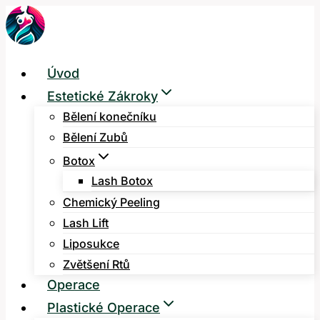
Přeskočit
na
obsah
Úvod
Estetické Zákroky
Bělení konečníku
Bělení Zubů
Botox
Lash Botox
Chemický Peeling
Lash Lift
Liposukce
Zvětšení Rtů
Operace
Plastické Operace