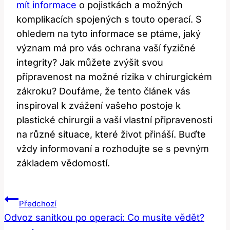
mít informace
o pojistkách a možných
komplikacích spojených s touto operací. S
ohledem na tyto informace se ptáme, jaký
význam má pro vás ochrana vaší fyzičné
integrity? Jak můžete zvýšit svou
připravenost na možné rizika v chirurgickém
zákroku? Doufáme, že tento článek vás
inspiroval k zvážení vašeho postoje k
plastické chirurgii a vaší vlastní připravenosti
na různé situace, které život přináší. Buďte
vždy informovaní a rozhodujte se s pevným
základem vědomostí.
Navigace
Předchozí
Pro
Odvoz sanitkou po operaci: Co musíte vědět?