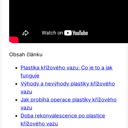
Obsah článku
Plastika křížového vazu: Co je to a jak
funguje
Výhody a nevýhody plastiky křížového
vazu
Jak probíhá operace plastiky křížového
vazu
Doba rekonvalescence po plastice
křížového vazu