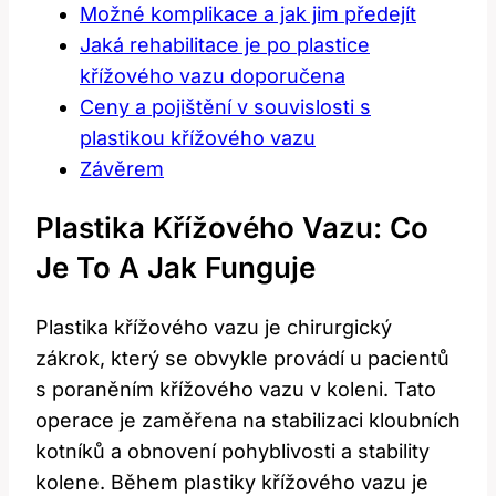
Možné komplikace a jak jim předejít
Jaká rehabilitace je po plastice
křížového vazu doporučena
Ceny a pojištění v souvislosti s
plastikou křížového vazu
Závěrem
Plastika Křížového Vazu: Co
Je To A Jak Funguje
Plastika křížového vazu je chirurgický
zákrok, který se obvykle provádí u pacientů
s poraněním křížového vazu v koleni. Tato
operace je zaměřena na stabilizaci kloubních
kotníků a obnovení pohyblivosti a stability
kolene. Během plastiky křížového vazu je