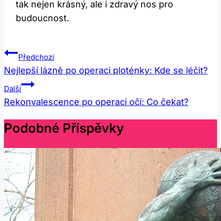
tak nejen krásný, ale i zdravý nos pro
budoucnost.
Navigace
Předchozí
Pro
Nejlepší lázně po operaci ploténky: Kde se léčit?
Příspěvek
Další
Rekonvalescence po operaci očí: Co čekat?
Podobné Příspěvky