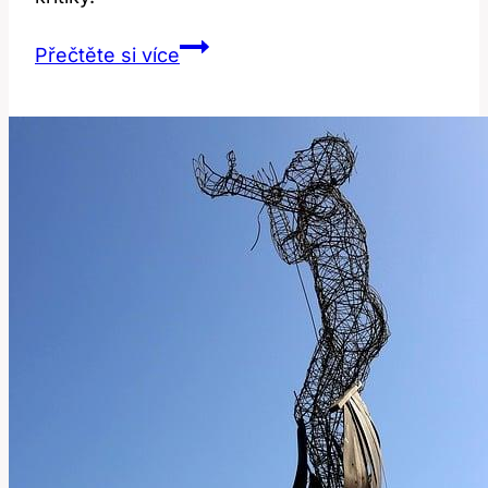
Julia
Přečtěte si více
Roberts:
Diskuse
o
jejích
estetických
zákrocích