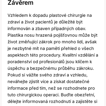
Závěrem
Vzhledem⁣ k ⁢dopadu plastové⁤ chirurgie na
zdraví a život pacientů je důležité být
informován ⁤a zbaven případných obav.
Plastika ⁣nosu hrazená ‌pojišťovnou může ‌být
⁣život změňující ⁢zákrok‌ pro mnoho lidí,​ avšak
je⁢ nezbytné mít na paměti ‌přehled ​o všech
aspektech⁤ této procedury. Kvalitní ‌vzdělání a
poradenství od profesionálů jsou klíčem ‍k
úspěchu a bezpečnému ‍průběhu zákroku.
Pokud si vážíte svého zdraví a vzhledu,
neváhejte zjistit více a získat dostatečné
‍informace​ před tím, než se rozhodnete pro
tuto chirurgickou operaci. Buďte obezřetní,
dělejte informovaná rozhodnutí ⁢a zajistěte⁤ si