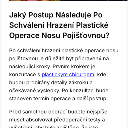
Jaký Postup‍ Následuje ⁣po
Schválení Hrazení Plastické
Operace Nosu Pojišťovnou?
Po ⁣schválení hrazení plastické ⁢operace nosu
pojišťovnou je důležité být připravený na
⁣následující kroky. Prvním krokem je
konzultace s ⁤
plastickým chirurgem
, kde
budou probírány detaily⁤ zákroku a⁤
očekávané výsledky. Po konzultaci⁤ bude
stanoven termín ⁤operace a ‌další postup.
Před samotnou operací budete ​nejspíše‌
muset absolvovat ​předoperační testy a
vyšetření, aby bylo zajištěno, ⁤že jste