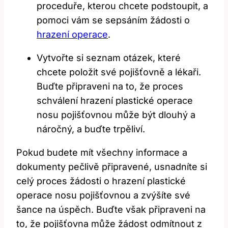
proceduře,‍ kterou chcete podstoupit, a
pomoci vám⁢ se sepsáním žádosti o
hrazení operace
.
Vytvořte ‌si ⁤seznam otázek,​ které
chcete​ položit své pojišťovně a lékaři.
Buďte připraveni na to,‌ že ⁤proces ​
schválení hrazení plastické⁣ operace
nosu ⁣pojišťovnou může být dlouhý a
⁤náročný,⁣ a buďte trpěliví.
Pokud budete‌ mít všechny informace‍ a
dokumenty‍ pečlivě ​připravené,⁤ usnadníte si
celý proces ⁢žádosti o ⁢hrazení plastické⁣
operace ​nosu ⁤pojišťovnou a zvýšíte své
šance na úspěch. Buďte ⁢však připraveni ⁣na
to, že ​pojišťovna může žádost odmítnout⁤ z⁢