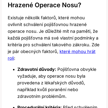
Hrazené​ Operace Nosu?
Existuje‌ několik​ faktorů, které mohou
ovlivnit schválení pojišťovnou hrazené
operace nosu. ‌Je důležité mít na paměti,‌ že
každá pojišťovna ⁤má‍ své ‌vlastní⁢ podmínky a
kritéria pro ⁤schválení takového zákroku. Zde
je pár obecných faktorů,
které mohou hrát
roli
:
Zdravotní důvody:
​Pojišťovna obvykle
vyžaduje, ‌aby operace nosu byla
‌provedena z ​lékařských důvodů,
například kvůli​ poranění nebo
zdravotním problémům.
Procedurální ‌kritéria:
Před schválením