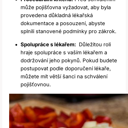
může⁤ pojišťovna​ vyžadovat, aby ​byla
provedena důkladná lékařská
dokumentace a posouzení, abyste
⁢splnili stanovené podmínky pro zákrok.
Spolupráce s lékařem:
⁣ Důležitou ‍roli‌
hraje spolupráce‌ s⁢ vaším lékařem⁢ a
dodržování jeho pokynů.⁣ Pokud budete
postupovat podle​ doporučení ‌lékaře,
můžete‍ mít ⁤větší⁢ šanci na schválení
pojišťovnou.