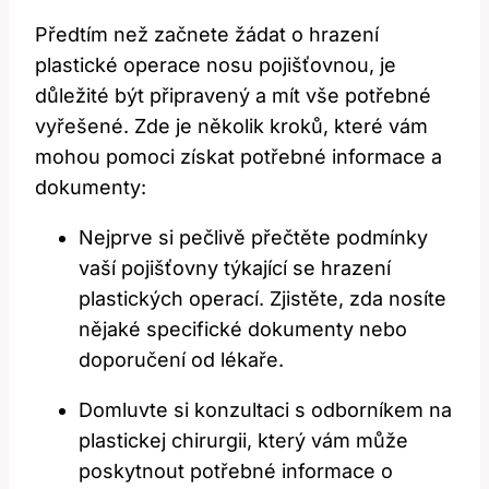
Předtím než začnete žádat‌ o hrazení
plastické ⁤operace⁣ nosu pojišťovnou,​ je
důležité‍ být připravený a mít ⁤vše potřebné
vyřešené. Zde je‌ několik kroků,‍ které ⁢vám
mohou pomoci získat potřebné informace a
dokumenty:
Nejprve ⁣si pečlivě‌ přečtěte podmínky
vaší pojišťovny ‍týkající⁤ se hrazení​
plastických operací.​ Zjistěte, zda nosíte
nějaké specifické⁤ dokumenty ⁢nebo
doporučení od lékaře.
Domluvte si⁣ konzultaci s ​odborníkem na
plastickej chirurgii,⁣ který vám může
poskytnout ⁢potřebné ⁤informace o