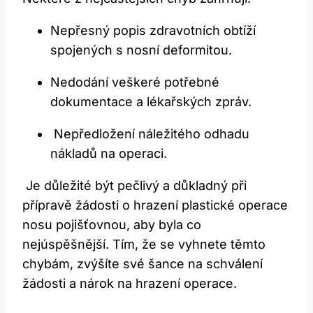
Nepřesný popis zdravotních obtíží⁤
spojených s nosní deformitou.
Nedodání veškeré potřebné
dokumentace⁢ a lékařských zpráv.
‌ Nepředložení‍ náležitého odhadu
nákladů ‌na operaci.
⁣ Je ‍důležité být pečlivý a důkladný při⁤
přípravě žádosti o hrazení plastické operace
⁤nosu pojišťovnou, aby byla co
nejúspěšnější. Tím,​ že se⁢ vyhnete těmto
chybám, zvýšíte své šance⁣ na schválení
žádosti a‍ nárok ​na hrazení‍ operace.