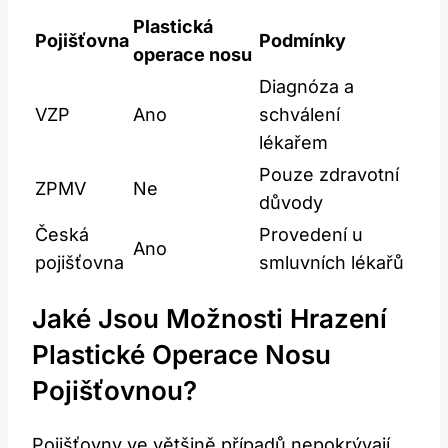
Plastická
Pojišťovna
Podmínky
operace nosu
Diagnóza a
VZP
Ano
schválení
lékařem
Pouze zdravotní⁤
ZPMV
Ne
důvody
Česká
Provedení u
Ano
pojišťovna
smluvních lékařů
Jaké Jsou ⁤možnosti Hrazení
Plastické⁢ Operace Nosu​
Pojišťovnou?
Pojišťovny ve většině případů nepokrývají