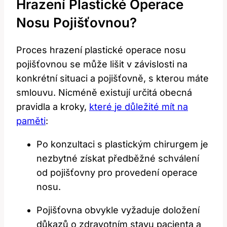
Hrazení Plastické Operace
Nosu Pojišťovnou?
Proces hrazení plastické operace nosu
pojišťovnou se může lišit v závislosti na
konkrétní ‍situaci a ⁢pojišťovně, s kterou máte
⁣smlouvu.​ Nicméně existují ⁤určitá obecná
pravidla ⁢a kroky,
které
je důležité mít na
paměti
:
Po⁢ konzultaci s plastickým chirurgem je
nezbytné získat⁣ předběžné‌ schválení
od pojišťovny pro ⁢provedení operace‍
nosu.
Pojišťovna obvykle vyžaduje doložení
důkazů​ o zdravotním stavu pacienta ​a