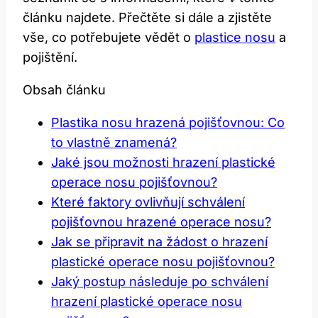
článku najdete. Přečtěte si dále a ‌zjistěte
vše, co ‍potřebujete vědět o
plastice nosu
a
pojištění.
Obsah článku
Plastika nosu ‌hrazená pojišťovnou:‍ Co
to‍ vlastně znamená?
Jaké jsou ⁤možnosti hrazení plastické⁢
operace nosu​ pojišťovnou?
Které faktory ovlivňují schválení
⁣pojišťovnou ​hrazené​ operace nosu?
Jak se připravit na žádost o hrazení
plastické operace nosu pojišťovnou?
Jaký postup‍ následuje ⁣po schválení
hrazení plastické operace nosu