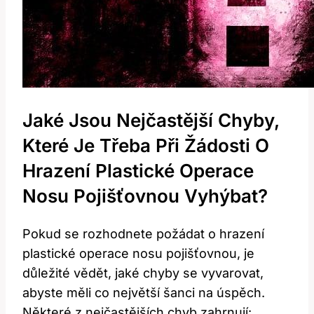
Jaké Jsou ‌nejčastější​ Chyby,
Které ​je‍ Třeba⁤ Při Žádosti O
‍hrazení Plastické Operace
Nosu Pojišťovnou Vyhýbat?
Pokud⁣ se ⁤rozhodnete požádat o hrazení
plastické operace nosu pojišťovnou, je⁤
důležité vědět, jaké chyby‌ se vyvarovat,
abyste měli‍ co největší ⁣šanci ​na úspěch.
Některé z nejčastějších chyb zahrnují: