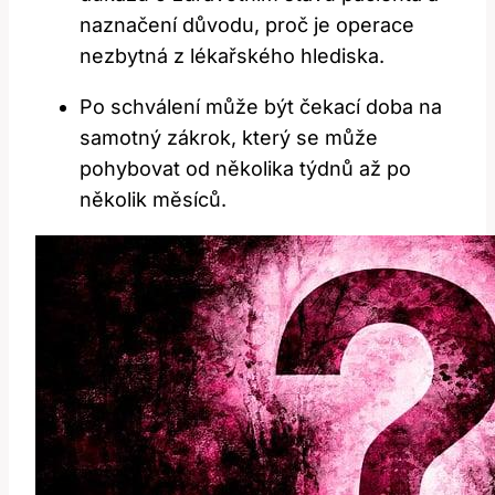
naznačení⁤ důvodu,‍ proč je‌ operace
nezbytná z ‍lékařského hlediska.
Po schválení může být​ čekací doba na
samotný zákrok, který ⁢se⁣ může
pohybovat od několika ​týdnů až‌ po
několik měsíců.