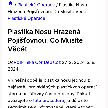
/
Plastické Operace
/
Plastika Nosu
Hrazená Pojišťovnou: Co Musíte Vědět
Plastické Operace
Plastika Nosu Hrazená
Pojišťovnou: Co Musíte
Vědět
Od
Poliklinika Cor Deus.cz
27. 2. 2024
15. 8.
2024
V dnešní době je plastika nosu jednou z
nejčastěji ​prováděných ⁣plastických operací,
⁣kterou ‍pojišťovny často hrazeny. Pokud
uvažujete o
této proceduře
, je důležité​
seznámit⁤ se s ⁢informacemi, ‍které v tomto ​