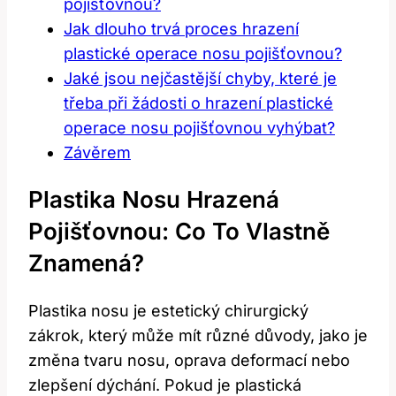
pojišťovnou?
Jak dlouho ⁤trvá proces hrazení
plastické operace nosu pojišťovnou?
Jaké jsou ‌nejčastější​ chyby, které ​je‍
třeba⁤ při žádosti o ‍hrazení plastické
operace nosu pojišťovnou vyhýbat?
Závěrem
Plastika Nosu ‌hrazená
Pojišťovnou:‍ Co To‍ Vlastně
Znamená?
Plastika nosu je estetický chirurgický
zákrok, který může mít různé důvody, jako je
změna tvaru nosu,⁣ oprava⁤ deformací nebo⁢
zlepšení dýchání. Pokud je plastická