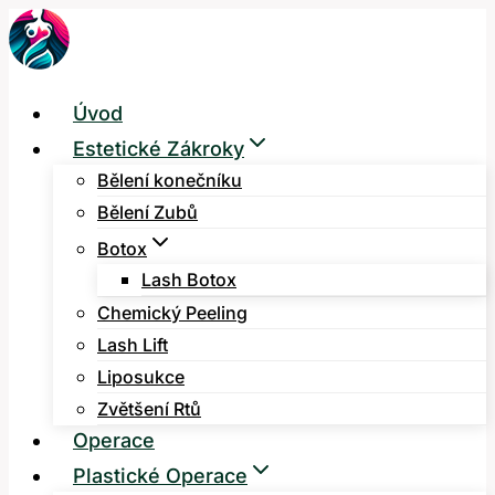
Přeskočit
na
obsah
Úvod
Estetické Zákroky
Bělení konečníku
Bělení Zubů
Botox
Lash Botox
Chemický Peeling
Lash Lift
Liposukce
Zvětšení Rtů
Operace
Plastické Operace