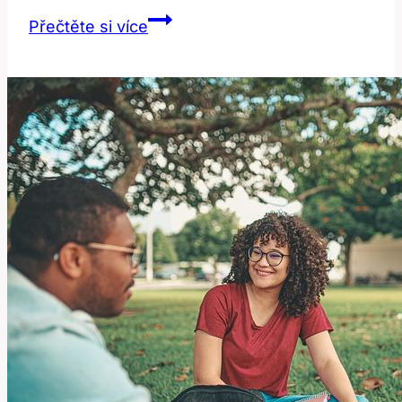
Andrea
Přečtěte si více
Pomeje:
Jak
plastika
nosu
změnila
její
život