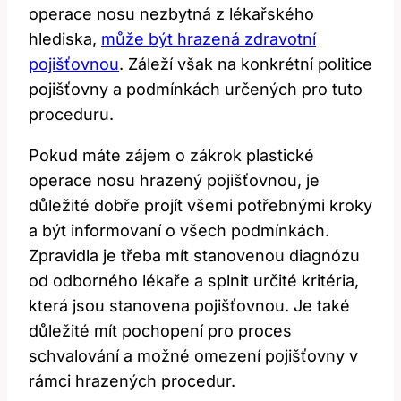
operace nosu nezbytná z lékařského
hlediska,⁤
může být hrazená zdravotní
pojišťovnou
. Záleží ‌však na⁣ konkrétní⁢ politice
‍pojišťovny a⁤ podmínkách‌ určených ⁤pro tuto
proceduru.
Pokud máte zájem‌ o⁢ zákrok plastické
operace nosu‍ hrazený ⁢pojišťovnou, je
důležité dobře⁢ projít všemi⁤ potřebnými kroky
a být informovaní o všech ​podmínkách.
Zpravidla je ⁣třeba mít ⁢stanovenou diagnózu⁢
od ⁣odborného lékaře ​a splnit určité⁢ kritéria,
která jsou stanovena pojišťovnou. Je ‍také
⁤důležité mít ‍pochopení ‍pro proces
‍schvalování a možné ⁣omezení pojišťovny v
rámci hrazených procedur.