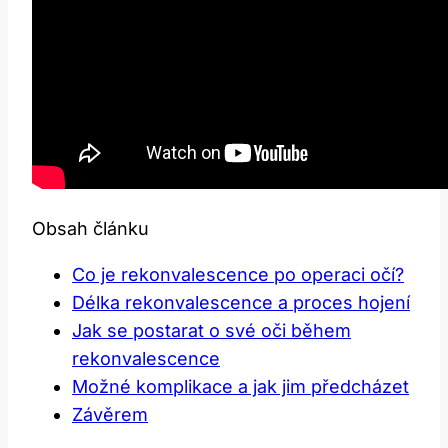
Obsah článku
Co ⁢je rekonvalescence​ po operaci očí?
Délka rekonvalescence a proces hojení
Jak se⁣ postarat o své oči⁣ během
⁣rekonvalescence
Možné komplikace a jak jim ‌předcházet
Závěrem