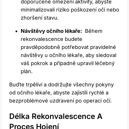
doporučené omezení aktivity, abyste
minimalizovali riziko poškození očí nebo
​zhoršení stavu.
Návštěvy očního ​lékaře:
‍ Během
rekonvalescence budete
pravděpodobně potřebovat pravidelné
návštěvy u ‌očního lékaře, aby sledoval
váš‌ pokrok⁣ a případně upravil léčebný
plán.
Buďte trpěliví a ⁤dodržujte všechny‌ pokyny
od očního ⁣lékaře, abyste zajistili ‍rychlé ‌a⁢
bezproblémové uzdravení po operaci očí.
Délka Rekonvalescence A
Proces Hojení