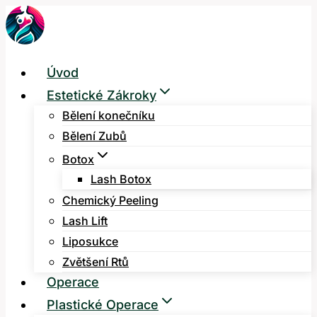
Přeskočit
na
obsah
Úvod
Estetické Zákroky
Bělení konečníku
Bělení Zubů
Botox
Lash Botox
Chemický Peeling
Lash Lift
Liposukce
Zvětšení Rtů
Operace
Plastické Operace