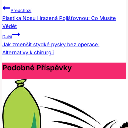
Navigace
Předchozí
Pro
Plastika Nosu Hrazená Pojišťovnou: Co Musíte
Vědět
Příspěvek
Další
Jak zmenšit stydké pysky bez operace:
Alternativy k chirurgii
Podobné Příspěvky