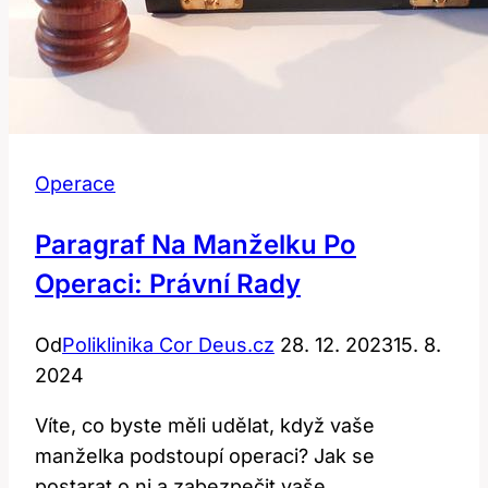
Operace
Paragraf Na Manželku Po
Operaci: Právní Rady
Od
Poliklinika Cor Deus.cz
28. 12. 2023
15. 8.
2024
Víte, co byste měli udělat, když vaše
manželka podstoupí operaci? Jak se
postarat o ni a zabezpečit vaše…