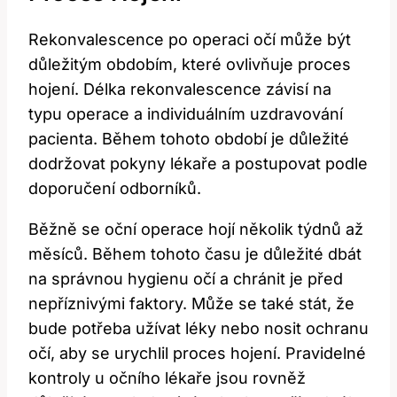
Rekonvalescence po​ operaci očí může⁤ být
důležitým obdobím, které ovlivňuje proces⁣
hojení. Délka rekonvalescence závisí na ​
typu operace a ⁤individuálním uzdravování
pacienta. Během⁢ tohoto období je ‍důležité‍
dodržovat‍ pokyny lékaře a postupovat podle​
doporučení odborníků.
Běžně se oční operace hojí několik‍ týdnů až
měsíců. Během tohoto ‍času je důležité ⁢dbát
na správnou hygienu očí a ⁤chránit je‌ před
nepříznivými faktory. Může se také stát, že
⁣bude potřeba užívat léky nebo nosit ochranu
očí,⁤ aby se‍ urychlil‌ proces hojení. ​Pravidelné
kontroly ‌u očního lékaře⁣ jsou rovněž