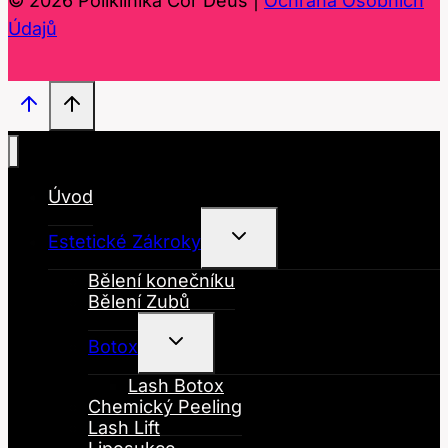
© 2026 Poliklinika Cor Deus |
Ochrana Osobních
Údajů
Úvod
Toggle
Estetické Zákroky
Child
Menu
Bělení konečníku
Bělení Zubů
Toggle
Botox
Child
Menu
Lash Botox
Chemický Peeling
Lash Lift