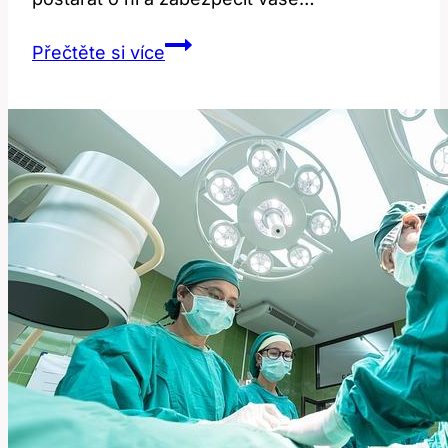
Paragraf
Přečtěte si více
na
Manželku
po
Operaci:
Právní
Rady