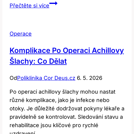
Výpotek
Přečtěte si více
na
plicích
po
Operace
operaci:
Příčiny
Komplikace Po Operaci Achillovy
a
Šlachy: Co Dělat
léčba
Od
Poliklinika Cor Deus.cz
6. 5. 2026
Po operaci achillovy šlachy mohou nastat
různé komplikace, jako je infekce nebo
otoky. Je důležité dodržovat pokyny lékaře a
pravidelně se kontrolovat. Sledování stavu a
rehabilitace jsou klíčové pro rychlé
uzdravení.