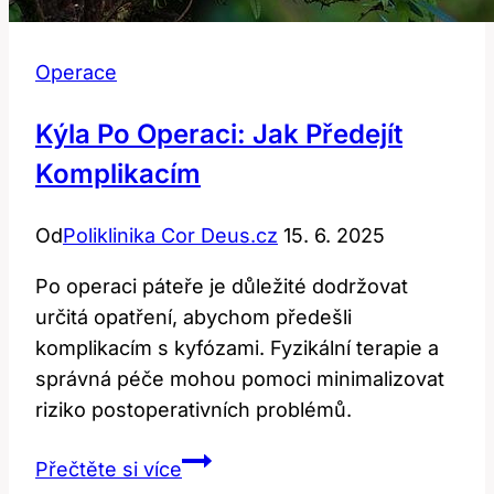
Operace
Kýla Po Operaci: Jak Předejít
Komplikacím
Od
Poliklinika Cor Deus.cz
15. 6. 2025
Po operaci páteře je důležité dodržovat
určitá opatření, abychom předešli
komplikacím s kyfózami. Fyzikální terapie a
správná péče mohou pomoci minimalizovat
riziko postoperativních problémů.
Kýla
Přečtěte si více
po