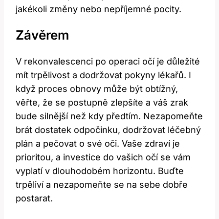
‌jakékoli změny nebo nepříjemné pocity.
Závěrem
V rekonvalescenci po operaci očí je ⁣důležité
mít trpělivost a dodržovat pokyny lékařů.​ I
když proces obnovy⁢ může být obtížný,
věřte, že se postupně zlepšíte​ a ⁣váš ​zrak
bude silnější než kdy předtím. Nezapomeňte
‍brát dostatek odpočinku, dodržovat léčebný
plán ‍a​ pečovat o své oči. Vaše ‍zdraví je
prioritou,‌ a investice do vašich očí se vám
vyplatí v dlouhodobém horizontu. Buďte
trpěliví a nezapomeňte se na sebe‍ dobře
postarat.