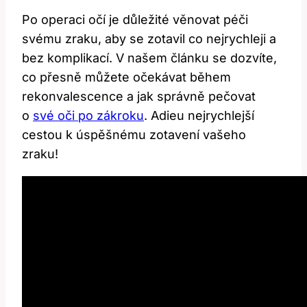
Po operaci očí je důležité ‌věnovat péči‍
svému zraku, aby se zotavil⁣ co nejrychleji ⁣a
⁤bez komplikací. V našem článku ‍se dozvíte,
co přesně můžete očekávat​ během
‍rekonvalescence a jak⁣ správně pečovat
‌o
své oči po zákroku
. Adieu nejrychlejší‍
cestou k úspěšnému zotavení vašeho
zraku!