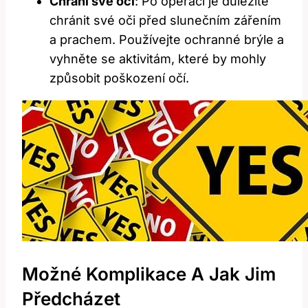
Chrání své oči
: Po ​operaci je ‍důležité
chránit své⁢ oči před ‌slunečním zářením⁢
a prachem. Používejte ‍ochranné‌ brýle a
⁢vyhněte se aktivitám, které by mohly
‍způsobit poškození očí.
Možné Komplikace A Jak Jim
‌předcházet