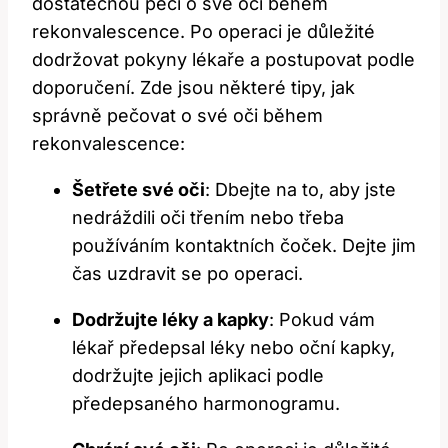
dostatečnou péči o‍ své oči během
rekonvalescence. Po operaci je ⁤důležité
dodržovat ⁢pokyny​ lékaře‍ a postupovat podle
doporučení. Zde jsou některé tipy, jak
správně pečovat o své ​oči během
rekonvalescence:
Šetřete​ své oči
: Dbejte na to, aby jste
nedráždili oči třením nebo⁤ třeba
používáním kontaktních čoček. Dejte jim
čas uzdravit⁢ se ⁤po ‌operaci.
Dodržujte léky a kapky
: Pokud vám
lékař předepsal léky nebo ⁢oční kapky,
dodržujte⁣ jejich aplikaci podle
předepsaného ⁢harmonogramu.