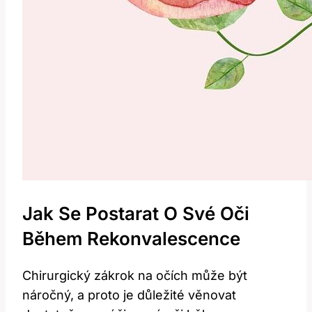
Jak Se⁣ Postarat O Své Oči⁣
Během ⁣rekonvalescence
Chirurgický zákrok ⁣na očích⁢ může být
náročný, a proto je‌ důležité⁢ věnovat