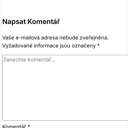
operaci:
Jak
Napsat Komentář
předejít
komplikacím
Vaše e-mailová adresa nebude zveřejněna.
Vyžadované informace jsou označeny
*
Komentář
*