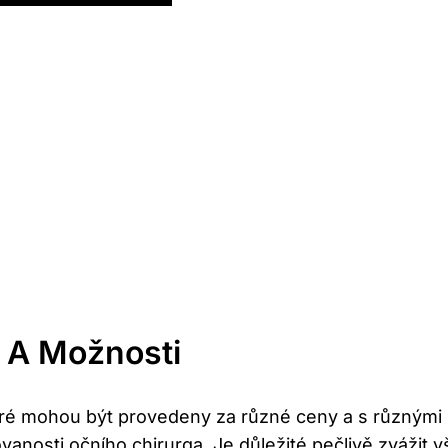
⁤ A Možnosti
⁢které mohou být ⁤provedeny za různé ceny a s ⁢různým
ovanosti očního chirurga. Je důležité pečlivě‍ zvážit