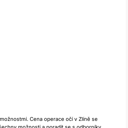
i možnostmi. Cena operace očí v Zlíně se
 všechny možnosti a ​poradit se s odborníky,