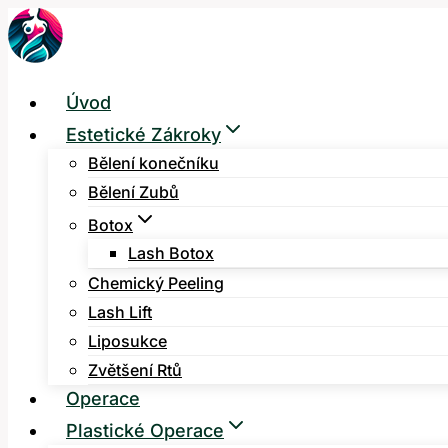
Přeskočit
na
obsah
Úvod
Estetické Zákroky
Bělení konečníku
Bělení Zubů
Botox
Lash Botox
Chemický Peeling
Lash Lift
Liposukce
Zvětšení Rtů
Operace
Plastické Operace