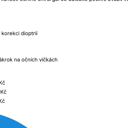
 korekci dioptrií
ákrok na⁢ očních víčkách
 Kč
 Kč
 Kč