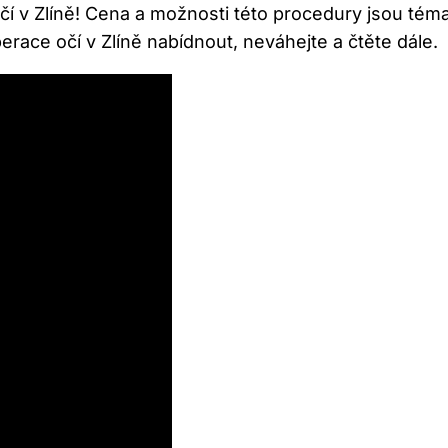
čí v Zlíně! Cena a možnosti‍ této ⁣procedury jsou téma
race očí ⁢v Zlíně nabídnout, neváhejte a čtěte dále.