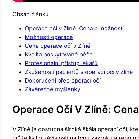
Obsah článku
Operace ‌očí v Zlíně:⁣ Cena⁤ a možnosti
Možnosti operace
Cena operace očí ⁢v Zlíně
Kvalita poskytované péče
Profesionální přístup lékařů
Zkušenosti pacientů s operací očí v Zlíně
Doporučení před operací‌ očí
Závěrečné myšlenky
Operace ‌očí V Zlíně:⁣ Cena
V ‍Zlíně je dostupná široká škála operací očí, 
může lišit ‌v závislosti ‌na typu zákroku a renom