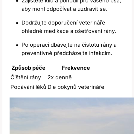
Zajistěte klid a pohodlí pro vašeho psa,
aby mohl odpočívat a uzdravit se.
Dodržujte doporučení veterináře
ohledně medikace a ošetřování rány.
Po operaci dbávejte na čistotu rány a
preventivně předcházejte infekcím.
Způsob péče
Frekvence
Čištění rány
2x denně
Podávání léků
Dle pokynů veterináře