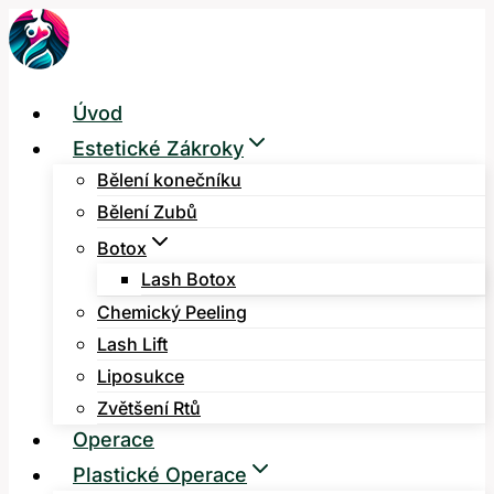
Přeskočit
na
obsah
Úvod
Estetické Zákroky
Bělení konečníku
Bělení Zubů
Botox
Lash Botox
Chemický Peeling
Lash Lift
Liposukce
Zvětšení Rtů
Operace
Plastické Operace