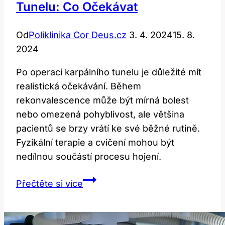
Tunelu: Co Očekávat
Od
Poliklinika Cor Deus.cz
3. 4. 2024
15. 8.
2024
Po operaci karpálního tunelu je důležité mít
realistická očekávání. Během
rekonvalescence může být mírná bolest
nebo omezená pohyblivost, ale většina
pacientů se brzy vrátí ke své běžné rutině.
Fyzikální terapie a cvičení mohou být
nedílnou součástí procesu hojení.
Život
Přečtěte si více
po
operaci
karpálního