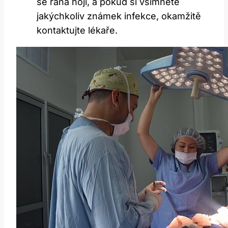
se rána hojí, a pokud si všimnete
jakýchkoliv známek infekce, okamžitě
kontaktujte lékaře.