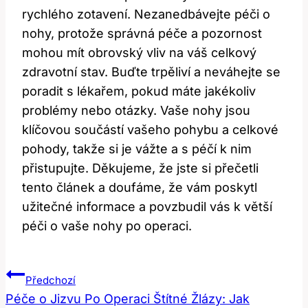
rychlého zotavení. Nezanedbávejte péči o
nohy, protože správná péče a pozornost
mohou mít obrovský vliv na váš celkový
zdravotní stav. Buďte trpěliví a neváhejte se
poradit s lékařem, pokud máte jakékoliv
problémy nebo otázky. Vaše nohy jsou
klíčovou součástí vašeho pohybu a celkové
pohody, takže si je vážte a s péčí k nim
přistupujte. Děkujeme, že jste si přečetli
tento článek a doufáme, že vám poskytl
užitečné informace a povzbudil vás k větší
péči o vaše nohy po operaci.
Navigace
Předchozí
Pro
Péče o Jizvu Po Operaci Štítné Žlázy: Jak