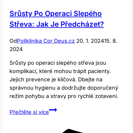
Srůsty Po Operaci Slepého
Střeva: Jak Je Předcházet?
Od
Poliklinika Cor Deus.cz
20. 1. 2024
15. 8.
2024
Srůsty po operaci slepého střeva jsou
komplikací, které mohou trápit pacienty.
Jejich prevence je klíčová. Dbejte na
správnou hygienu a dodržujte doporučený
režim pohybu a stravy pro rychlé zotavení.
Srůsty
Přečtěte si více
po
operaci