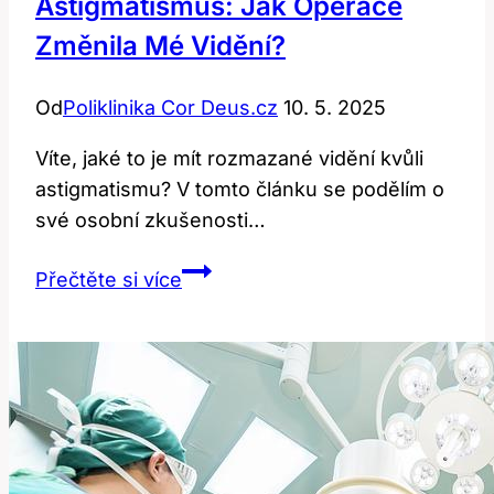
Astigmatismus: Jak Operace
Změnila Mé Vidění?
Od
Poliklinika Cor Deus.cz
10. 5. 2025
Víte, jaké to je mít rozmazané vidění kvůli
astigmatismu? V tomto článku se podělím o
své osobní zkušenosti…
Astigmatismus:
Přečtěte si více
Jak
operace
změnila
mé
vidění?