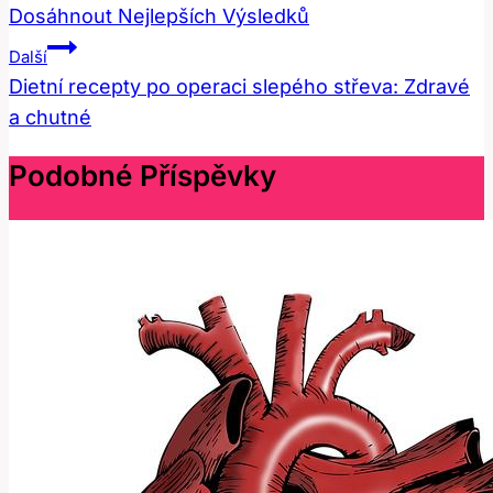
Dosáhnout Nejlepších Výsledků
Příspěvek
Další
Dietní recepty po operaci slepého střeva: Zdravé
a chutné
Podobné Příspěvky