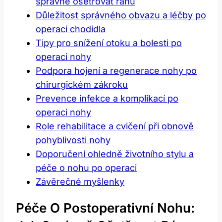
správně ošetřovat ránu
Důležitost správného obvazu a léčby po
operaci chodidla
Tipy pro snížení otoku a bolesti po
operaci nohy
Podpora hojení a regenerace nohy po
chirurgickém zákroku
Prevence infekce a komplikací po
operaci nohy
Role rehabilitace a cvičení při obnově
pohyblivosti nohy
Doporučení ohledně životního stylu a
péče o nohu po operaci
Závěrečné myšlenky
Péče O Postoperativní Nohu: