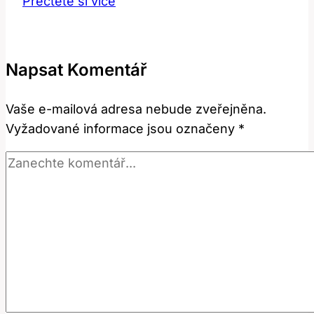
Přečtěte si více
tříselné
kýly
u
Napsat Komentář
psa:
Cena
Vaše e-mailová adresa nebude zveřejněna.
a
Vyžadované informace jsou označeny
*
co
očekávat