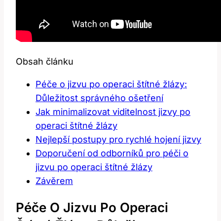
Obsah článku
Péče o jizvu po operaci štítné žlázy:
Důležitost správného ošetření
Jak ⁣minimalizovat viditelnost jizvy po‍
operaci ‍štítné žlázy
Nejlepší postupy pro rychlé hojení⁤ jizvy
Doporučení od odborníků⁤ pro péči o
jizvu po‌ operaci​ štítné žlázy
Závěrem
Péče O Jizvu Po Operaci