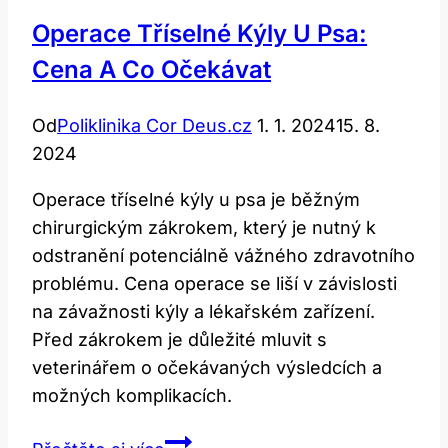
Operace Tříselné Kýly U Psa:
Cena A Co Očekávat
Od
Poliklinika Cor Deus.cz
1. 1. 2024
15. 8.
2024
Operace tříselné kýly u psa je běžným
chirurgickým zákrokem, který je nutný k
odstranění potenciálně vážného zdravotního
problému. Cena operace se liší v závislosti
na závažnosti kýly a lékařském zařízení.
Před zákrokem je důležité mluvit s
veterinářem o očekávaných výsledcích a
možných komplikacích.
Operace