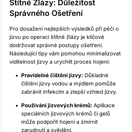
Štítné Žlázy: Důležitost
Správného Ošetření
Pro dosažení nejlepších výsledků při péči o
jizvu po operaci štítné ‍žlázy je klíčové
dodržovat správné postupy ošetření.
Následující⁤ tipy vám​ pomohou minimalizovat
‍viditelnost jizvy a urychlit proces hojení:
Pravidelné čištění jizvy:
Důkladné
čištění jizvy vodou a mýdlem pomůže
zabránit infekcím a zlepší vzhled ‌jizvy.
Používání jizvových krémů:
Aplikace‍
speciálních jizvových ⁤krémů či gelů
může podpořit hojení a zmírnit
‍zarudnutí a‌ svědění.