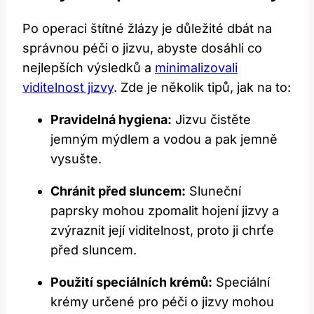
Po ​operaci štítné žlázy​ je důležité dbát na
správnou péči o jizvu, abyste dosáhli co‍
nejlepších výsledků a ⁣
minimalizovali
viditelnost jizvy
. Zde je několik tipů, jak na ⁢to:
Pravidelná hygiena:
Jizvu⁤ čistěte
jemným mýdlem a vodou a⁢ pak jemně
vysušte.
Chránit před sluncem:
Sluneční
paprsky mohou zpomalit hojení jizvy a
zvýraznit její‍ viditelnost, proto ji ⁤chrťe
před sluncem.
Použití‍ speciálních krémů:
Speciální⁤
krémy ‍určené pro​ péči o jizvy mohou