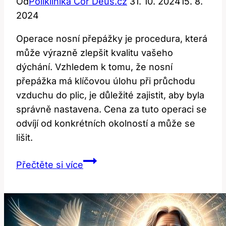
Od
Poliklinika Cor Deus.cz
31. 10. 2024
15. 8.
2024
Operace nosní přepážky je procedura, která
může výrazně zlepšit kvalitu vašeho
dýchání. Vzhledem k tomu, že nosní
přepážka má klíčovou úlohu při průchodu
vzduchu do plic, je důležité zajistit, aby byla
správně nastavena. Cena za tuto operaci se
odvíjí od konkrétních okolností a může se
lišit.
Operace
Přečtěte si více
nosní
přepážky:
Cena
za