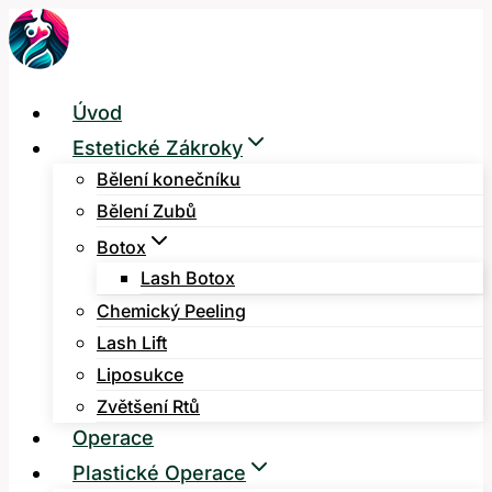
Přeskočit
na
obsah
Úvod
Estetické Zákroky
Bělení konečníku
Bělení Zubů
Botox
Lash Botox
Chemický Peeling
Lash Lift
Liposukce
Zvětšení Rtů
Operace
Plastické Operace