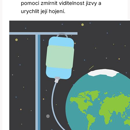
pomoci⁣ zmírnit viditelnost jizvy a
urychlit⁤ její hojení.