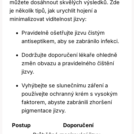
můžete dosáhnout skvělých výsledků. Zde⁢
je několik tipů, jak ‌urychlit ⁣hojení a
minimalizovat viditelnost jizvy:
Pravidelně ⁢ošetřujte jizvu‌ čistým ​
antiseptikem, ⁢aby se zabránilo‌ infekci.
Dodržujte‍ doporučení lékaře ohledně
změn obvazu a pravidelného čištění
jizvy.
Vyhýbejte se ⁢slunečnímu⁢ záření ⁣a
používejte⁤ ochranný krém s vysokým
faktorem, abyste ⁣zabránili zhoršení
pigmentace⁤ jizvy.
Postup
Doporučení