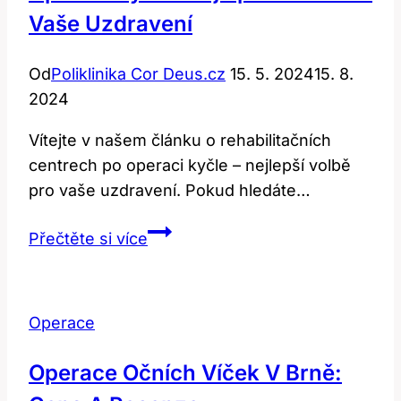
Vaše Uzdravení
Od
Poliklinika Cor Deus.cz
15. 5. 2024
15. 8.
2024
Vítejte v našem článku o rehabilitačních
centrech po operaci kyčle – nejlepší volbě
pro vaše uzdravení. Pokud hledáte…
Rehabilitační
Přečtěte si více
centrum
po
operaci
Operace
kyčle:
Nejlepší
Operace Očních Víček V Brně:
volba