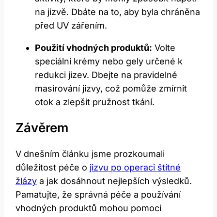
na jizvě. Dbáte na⁢ to, aby ​byla chráněna
⁤před UV zářením.
Použití vhodných produktů:
Volte‍
speciální krémy nebo gely ‍určené⁤ k
redukci ⁣jizev.⁤ Dbejte na pravidelné
masírování jizvy, což pomůže ‍zmírnit
otok ⁣a zlepšit pružnost tkání.
Závěrem
V​ dnešním článku⁣ jsme prozkoumali ​
důležitost​ péče ⁢o
jizvu ⁤po operaci ​štítné
žlázy
a jak dosáhnout nejlepších výsledků.
Pamatujte, že správná péče a používání
vhodných produktů mohou pomoci