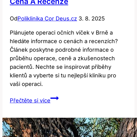
Cena A Recenze
pro
vaše
Od
Poliklinika Cor Deus.cz
3. 8. 2025
uzdravení
Plánujete operaci očních víček v Brně a
hledáte informace o cenách a recenzích?
Článek poskytne podrobné informace o
průběhu operace, ceně a zkušenostech
pacientů. Nechte se inspirovat příběhy
klientů a vyberte si tu nejlepší kliniku pro
vaši operaci.
Operace
Přečtěte si více
očních
víček
v
Brně: