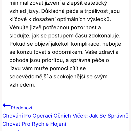
⁣minimalizovat jizvení a⁣ zlepšit estetický
vzhled jizvy. Důkladná péče a trpělivost jsou
klíčové k dosažení‌ optimálních výsledků.
Věnujte ⁤jizvě potřebnou pozornost a
sledujte, jak se postupem ​času‍ zdokonaluje.
Pokud se objeví jakékoli komplikace, nebojte
⁢se konzultovat s odborníkem. Vaše ⁣zdraví a
pohoda jsou prioritou, a​ správná​ péče o
jizvu ‌vám může pomoci cítit se
sebevědomější a spokojenější se svým
vzhledem.
Navigace
Předchozí
Pro
Chování Po Operaci Očních Víček: Jak Se Správně
Chovat Pro Rychlé Hojení
Příspěvek