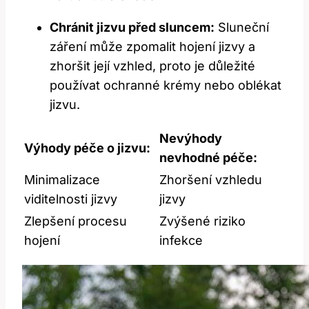
Chránit jizvu před ⁣sluncem:
Sluneční
záření ⁢může zpomalit ⁢hojení jizvy ‍a
zhoršit její vzhled, proto je důležité
⁣používat ochranné krémy nebo oblékat‌
jizvu.
Nevýhody
Výhody péče o jizvu:
‌nevhodné péče:
Minimalizace
Zhoršení⁣ vzhledu
viditelnosti jizvy
jizvy
Zlepšení procesu⁤
Zvýšené riziko
hojení
‍infekce