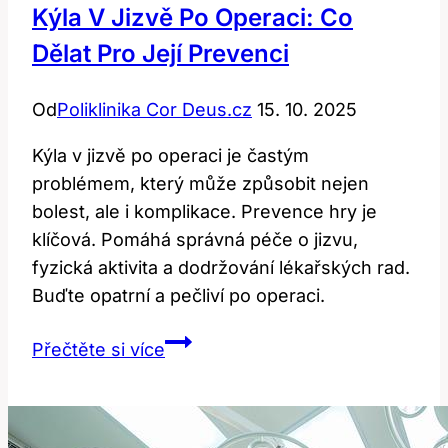
Kýla V Jizvě Po Operaci: Co
Dělat Pro Její Prevenci
Od
Poliklinika Cor Deus.cz
15. 10. 2025
Kýla v jizvě po operaci je častým
problémem, který může způsobit nejen
bolest, ale i komplikace. Prevence hry je
klíčová. Pomáhá správná péče o jizvu,
fyzická aktivita a dodržování lékařských rad.
Buďte opatrní a pečliví po operaci.
Kýla
Přečtěte si více
v
jizvě
po