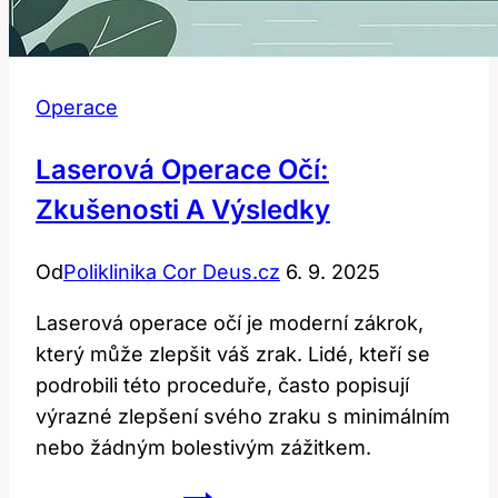
Operace
Laserová Operace Očí:
Zkušenosti A Výsledky
Od
Poliklinika Cor Deus.cz
6. 9. 2025
Laserová operace očí je moderní zákrok,
který může zlepšit váš zrak. Lidé, kteří se
podrobili této proceduře, často popisují
výrazné zlepšení svého zraku s minimálním
nebo žádným bolestivým zážitkem.
Laserová