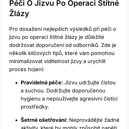
Péči O Jizvu Po‌ Operaci​ Štítné
Žlázy
Pro dosažení​ nejlepších výsledků ⁤při péči o
jizvu po operaci ‌štítné žlázy je důležité
dodržovat ⁢doporučení od odborníků. Zde je ​
několik klíčových tipů,⁤ které vám pomohou
minimalizovat viditelnost‌ jizvy ⁤a urychlit
proces hojení:
Pravidelná péče:
Jizvu udržujte ‌čistou
a suchou. Dodržujte doporučenou
hygienu a nepoužívejte agresivní čisticí
⁣prostředky.
Šetrné ⁤ošetřování:
Neprovádějte žádné
aktivity, které by mohly způsobit napětí