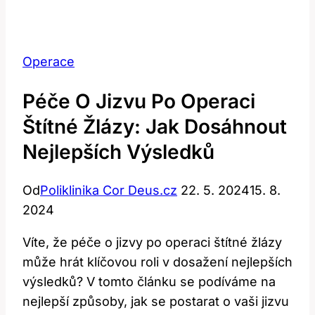
Operace
Péče O Jizvu Po Operaci
Štítné Žlázy: Jak Dosáhnout
Nejlepších Výsledků
Od
Poliklinika Cor Deus.cz
22. 5. 2024
15. 8.
2024
Víte, ​že péče⁣ o jizvy po operaci⁣ štítné ⁤žlázy
může hrát‌ klíčovou roli v ‌dosažení nejlepších⁤
výsledků? V ⁢tomto článku se podíváme ⁤na​
nejlepší způsoby, jak se postarat o vaši jizvu