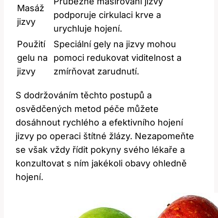
Průběžné⁣ masírování jizvy
Masáž
podporuje cirkulaci krve a
jizvy
urychluje hojení.
Použití
Speciální gely na⁢ jizvy mohou‍
gelu ‌na
pomoci redukovat viditelnost a
jizvy
zmírňovat zarudnutí.
S dodržováním těchto postupů a
osvědčených metod péče můžete
dosáhnout rychlého‍ a efektivního hojení
jizvy po operaci štítné žlázy. Nezapomeňte
se​ však ⁣vždy ‍řídit⁤ pokyny svého lékaře a
konzultovat s ním ​jakékoli obavy ohledně
hojení.