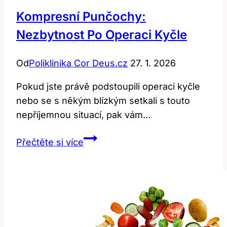
Kompresní Punčochy:
Nezbytnost Po Operaci Kyčle
Od
Poliklinika Cor Deus.cz
27. 1. 2026
Pokud jste právě podstoupili operaci kyčle
nebo se s někým blízkým setkali s touto
nepříjemnou situací, pak vám…
Kompresní
Přečtěte si více
punčochy:
Nezbytnost
po
operaci
kyčle