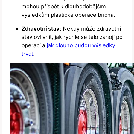
mohou přispět k dlouhodobějším
výsledkům plastické operace břicha.
Zdravotní stav:
Někdy může zdravotní
stav ovlivnit, jak rychle se tělo zahojí po
operaci a
jak dlouho budou výsledky
trvat
.