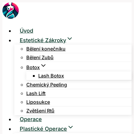
Přeskočit
na
obsah
Úvod
Estetické Zákroky
Bělení konečníku
Bělení Zubů
Botox
Lash Botox
Chemický Peeling
Lash Lift
Liposukce
Zvětšení Rtů
Operace
Plastické Operace