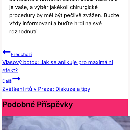
je vaše, a výběr jakékoli chirurgické
procedury by měl být pečlivě zvážen. Buďte
vždy informovaní a buďte hrdí na své
rozhodnutí.
Navigace
Předchozí
Pro
Vlasový botox: Jak se aplikuje pro maximální
efekt?
Příspěvek
Další
Zvětšení rtů v Praze: Diskuze a tipy
Podobné Příspěvky