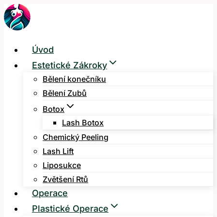
Přeskočit
na
obsah
Úvod
Estetické Zákroky
Bělení konečníku
Bělení Zubů
Botox
Lash Botox
Chemický Peeling
Lash Lift
Liposukce
Zvětšení Rtů
Operace
Plastické Operace