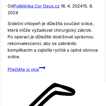
Od
Poliklinika Cor Deus.cz
16. 4. 2024
15. 8.
2024
Srdeční chlopeň je důležitá součást srdce,
která může vyžadovat chirurgický zákrok.
Po operaci je důležité dodržovat správnou
rekonvalescenci, aby se zabránilo
komplikacím a zajistila rychlá a úplná obnova
srdce.
Srdeční
Přečtěte si více
chlopeň:
Rekonvalescence
po
operaci