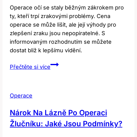
Operace očí se staly běžným zákrokem pro
ty, kteří trpí zrakovými problémy. Cena
operace se může lišit, ale její výhody pro
zlepšení zraku jsou nepopiratelné. S
informovaným rozhodnutím se můžete
dostat bliž k lepšímu vidění.
Operace
Přečtěte si více
očí:
Cena
a
Operace
možnosti
pro
Nárok Na Lázně Po Operaci
lepší
Žlučníku: Jaké Jsou Podmínky?
vidění