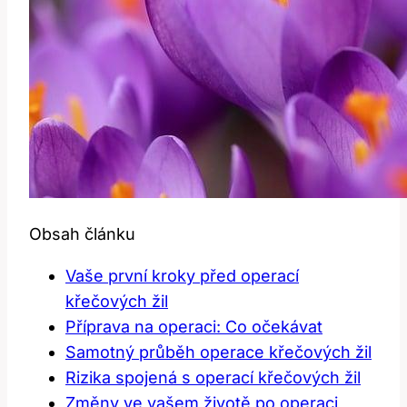
Obsah článku
Vaše první kroky před operací
křečových žil
Příprava na operaci: Co očekávat
Samotný průběh operace křečových žil
Rizika spojená s operací křečových žil
Změny ve vašem životě po operaci