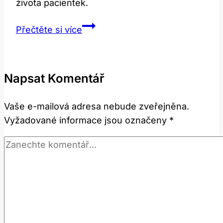
života pacientek.
Lymfedém
Přečtěte si více
po
operaci
prsu:
Napsat Komentář
Efektivní
metody
Vaše e-mailová adresa nebude zveřejněna.
léčby.
Vyžadované informace jsou označeny
*