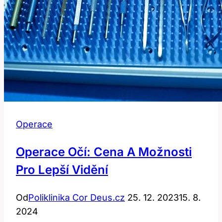
Operace
Operace Očí: Cena A Možnosti
Pro Lepší Vidění
Od
Poliklinika Cor Deus.cz
25. 12. 2023
15. 8.
2024