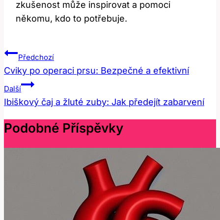
zkušenost může inspirovat a pomoci
někomu, kdo to potřebuje.
Navigace
Předchozí
Pro
Cviky po operaci prsu: Bezpečné a efektivní
Příspěvek
Další
Ibiškový čaj a žluté zuby: Jak předejít zabarvení
Podobné Příspěvky