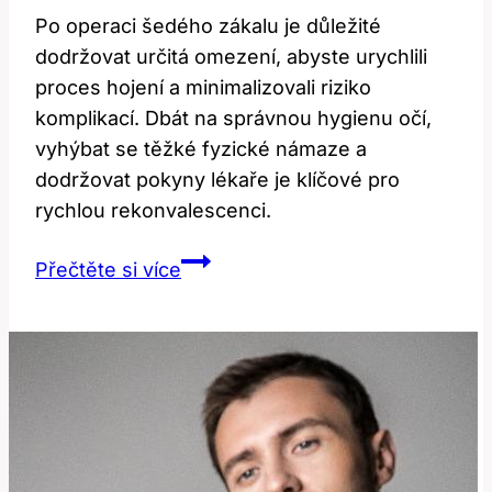
Po operaci šedého zákalu je důležité
dodržovat určitá omezení, abyste urychlili
proces hojení a minimalizovali riziko
komplikací. Dbát na správnou hygienu očí,
vyhýbat se těžké fyzické námaze a
dodržovat pokyny lékaře je klíčové pro
rychlou rekonvalescenci.
Omezení
Přečtěte si více
po
operaci
šedého
zákalu:
Jak
se
chovat?