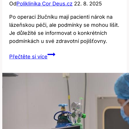
Od
Poliklinika Cor Deus.cz
22. 8. 2025
Po operaci žlučníku mají pacienti nárok na
lázeňskou péči, ale podmínky se mohou lišit.
Je důležité se informovat o konkrétních
podmínkách u své zdravotní pojišťovny.
Nárok
Přečtěte si více
na
lázně
po
operaci
žlučníku:
Jaké
jsou
podmínky?