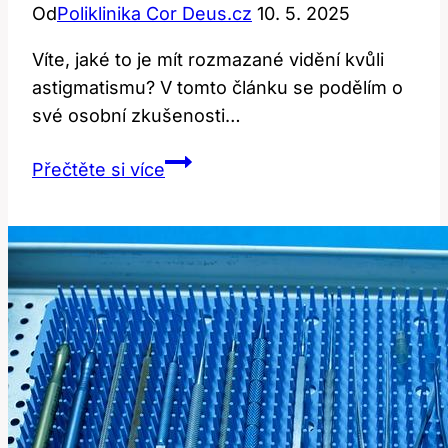
Od
Poliklinika Cor Deus.cz
10. 5. 2025
Víte, jaké to je mít rozmazané vidění kvůli
astigmatismu? V tomto článku se podělím o
své osobní zkušenosti…
Astigmatismus:
Přečtěte si více
Jak
operace
změnila
mé
vidění?