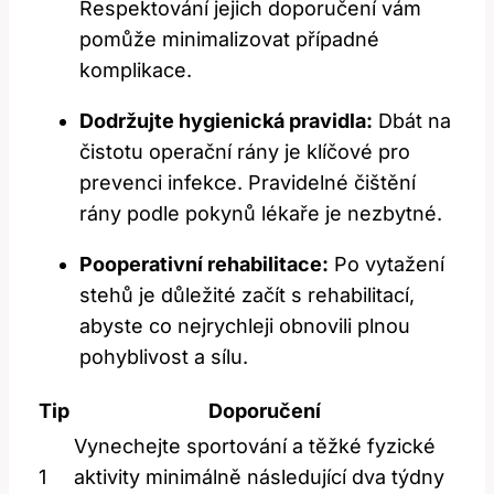
Respektování jejich doporučení⁤ vám
pomůže minimalizovat případné
⁣komplikace.
Dodržujte hygienická pravidla:
Dbát na
⁢čistotu operační rány je klíčové pro
⁢prevenci infekce. ​Pravidelné čištění
rány podle pokynů lékaře je‍ nezbytné.
Pooperativní rehabilitace:
Po vytažení
‍stehů je ⁣důležité začít s rehabilitací,
abyste co nejrychleji obnovili plnou⁤
pohyblivost a sílu.
Tip
Doporučení
Vynechejte sportování​ a těžké fyzické
1
aktivity ⁣minimálně ​následující‌ dva týdny