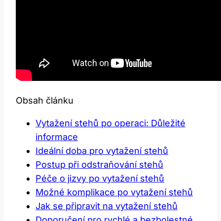
Obsah článku
Vytažení ⁣stehů po ​operaci: Důležité
informace
Ideální ‌doba pro vytažení stehů
Postup při odstraňování stehů
Péče o jizvy ⁢po vytažení stehů
Možné komplikace ​po vytažení stehů
Jak se připravit na vytažení stehů
Doporučení pro rychlé a bezbolestné