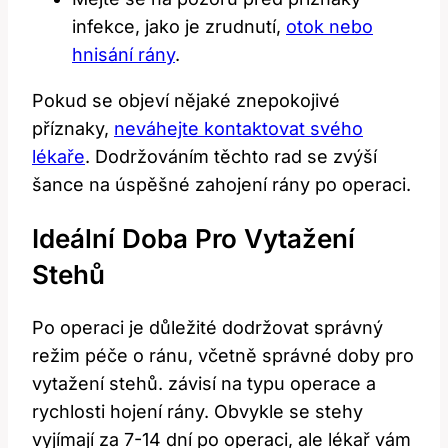
infekce, jako⁣ je zrudnutí,⁣
otok nebo
hnisání rány
.
Pokud se ⁣objeví nějaké‌ znepokojivé⁤
příznaky, ⁣
neváhejte kontaktovat svého
lékaře
. Dodržováním těchto ⁢rad se zvýší‍
šance ​na​ úspěšné zahojení ‌rány⁣ po ​operaci.
Ideální ‌doba Pro Vytažení
Stehů
Po operaci je důležité dodržovat správný
⁢režim⁤ péče o ránu, včetně správné⁢ doby pro​
vytažení stehů. závisí na typu ⁤operace⁣ a
‌rychlosti hojení ⁤rány.⁣ Obvykle se stehy⁤
vyjímají za 7-14 dní po operaci, ale​ lékař vám