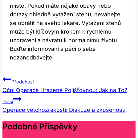
místě. Pokud máte nějaké obavy ‌nebo
dotazy ohledně vytažení‌ stehů, neváhejte
se obrátit ⁤na svého⁢ lékaře. Vytažení stehů
může být klíčovým krokem k rychlému
uzdravení ​a ⁣návratu k normálnímu ⁣životu.
Buďte informovaní a péči o​ sebe
nezanedbávejte.
Navigace
Předchozí
Pro
Oční Operace Hrazené Pojišťovnou: Jak na To?
Příspěvek
Další
Operace vetchozrakosti: Diskuze a zkušenosti
Podobné Příspěvky