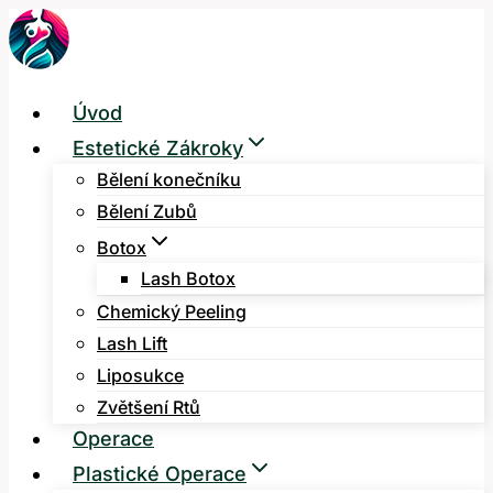
Přeskočit
na
obsah
Úvod
Estetické Zákroky
Bělení konečníku
Bělení Zubů
Botox
Lash Botox
Chemický Peeling
Lash Lift
Liposukce
Zvětšení Rtů
Operace
Plastické Operace