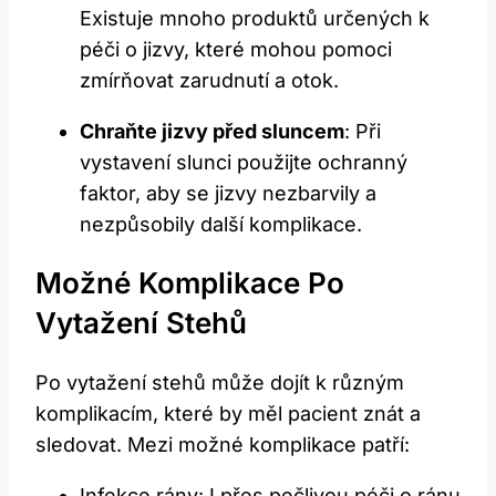
Existuje mnoho ⁤produktů ⁣určených k
⁤péči o jizvy, které ⁣mohou pomoci
zmírňovat zarudnutí a⁤ otok.
Chraňte jizvy před ‌sluncem
: ‍Při
vystavení ​slunci použijte ochranný‍
faktor,⁣ aby ⁤se jizvy nezbarvily a
nezpůsobily ⁢další komplikace.
Možné Komplikace ​po
Vytažení Stehů
Po vytažení stehů ⁢může dojít k ‍různým
komplikacím, které by měl ⁢pacient znát a
sledovat. Mezi⁣ možné komplikace ⁢patří:
Infekce rány: I přes pečlivou ​péči​ o ránu