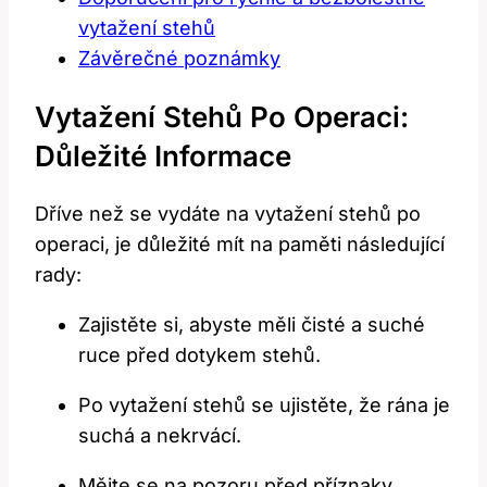
vytažení​ stehů
Závěrečné poznámky
Vytažení ⁣stehů Po ​operaci:
Důležité Informace
Dříve než se vydáte na vytažení ‍stehů po
operaci, je důležité ⁢mít na​ paměti následující
rady:
Zajistěte si, abyste ‌měli čisté​ a suché
ruce ⁣před dotykem stehů.
Po⁤ vytažení ⁢stehů se ujistěte,⁢ že ​rána⁣ je
suchá a nekrvácí.
Mějte se na pozoru před příznaky‍