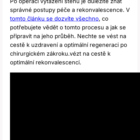
Po operaci vytažení⁣ stehů je důležité​ znát
správné postupy péče‌ a‍ rekonvalescence. ⁤V
tomto článku se dozvíte všechno
, co
potřebujete vědět o ⁤tomto procesu a‍ jak se
⁢připravit ‌na jeho průběh. Nechte⁤ se ⁢vést na
cestě k uzdravení a optimální regeneraci po
chirurgickém zákroku.vézt ‌na cestě k
optimální rekonvalescenci.