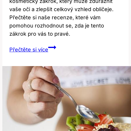
kosmetický zákrok, který může zdůraznit
vaše oči a zlepšit celkový vzhled obličeje.
Přečtěte si naše recenze, které vám
pomohou rozhodnout se, zda je tento
zákrok pro vás to pravé.
Operace
Přečtěte si více
horních
víček:
Recenze,
které
vás
přesvědčí