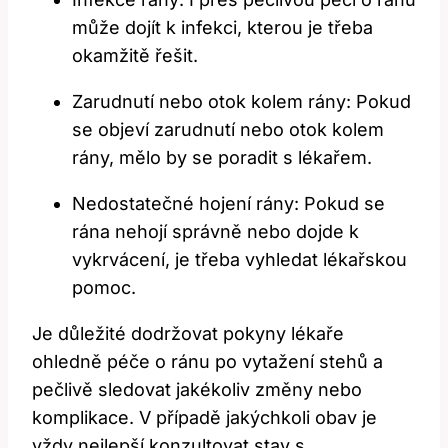
může dojít k infekci, ⁢kterou je ⁤třeba ​
okamžitě řešit.
Zarudnutí⁤ nebo ‍otok kolem rány: ⁢Pokud
se objeví zarudnutí⁤ nebo otok kolem
rány, mělo by⁤ se poradit s lékařem.
Nedostatečné hojení rány: Pokud se
rána nehojí správně‌ nebo dojde k
vykrvácení, je třeba vyhledat‌ lékařskou​
pomoc.
Je důležité ‍dodržovat pokyny lékaře
ohledně péče ⁢o⁣ ránu po‌ vytažení stehů a
pečlivě sledovat ‍jakékoliv změny nebo
komplikace. V případě jakýchkoli obav je
vždy nejlepší konzultovat stav s