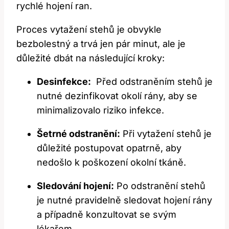
rychlé​ hojení ran.
Proces vytažení stehů‌ je‌ obvykle
bezbolestný⁢ a trvá jen ⁢pár minut,⁢ ale je
důležité dbát na následující kroky:
Desinfekce:
​ Před odstraněním stehů je
nutné dezinfikovat okolí rány, ​aby ⁤se
minimalizovalo riziko infekce.
Šetrné ⁤odstranění:
Při ⁣vytažení stehů je
důležité postupovat opatrně, aby
nedošlo k poškození okolní tkáně.
Sledování hojení:
Po ‍odstranění stehů
je nutné pravidelně sledovat hojení rány
a ‌případně konzultovat‌ se svým
lékařem.