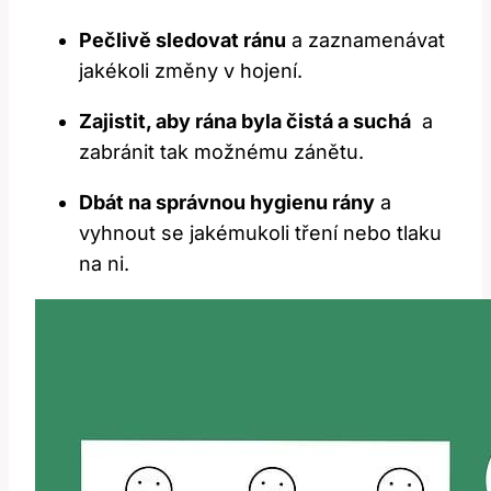
Pečlivě‍ sledovat ránu
a zaznamenávat
jakékoli⁤ změny v hojení.
Zajistit, aby⁤ rána byla čistá‍ a suchá
⁤ a
zabránit tak možnému zánětu.
Dbát ⁣na správnou hygienu rány
a
vyhnout se jakémukoli⁣ tření nebo tlaku
⁤na ni.