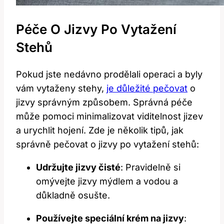
Péče O Jizvy ⁢po Vytažení
Stehů
Pokud jste⁢ nedávno‍ prodělali operaci a byly
vám vytaženy stehy,
je důležité pečovat
o
jizvy správným způsobem. Správná ‌péče
může pomoci minimalizovat‌ viditelnost jizev
a‌ urychlit hojení. Zde je několik ​tipů, jak
správně pečovat o jizvy po vytažení⁤ stehů:
Udržujte jizvy ⁢čisté
: Pravidelně si
omývejte jizvy⁤ mýdlem a ⁣vodou a
důkladně osušte.
Používejte speciální krém na jizvy
: