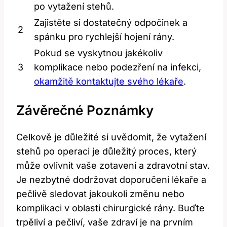
po vytažení stehů.
Zajistěte ⁢si dostatečný odpočinek a
2
spánku⁤ pro​ rychlejší hojení rány.
Pokud se vyskytnou jakékoliv
3
komplikace‍ nebo⁣ podezření na​ infekci,
okamžitě kontaktujte svého lékaře
.
Závěrečné Poznámky
Celkově je důležité si uvědomit,‍ že vytažení
stehů po operaci je důležitý proces, který
může ovlivnit vaše zotavení a zdravotní​ stav.
Je nezbytné dodržovat doporučení⁤ lékaře a
pečlivě sledovat ‌jakoukoli změnu nebo
komplikaci v oblasti chirurgické rány.‌ Buďte
trpěliví a pečliví, vaše‍ zdraví‌ je na prvním‍