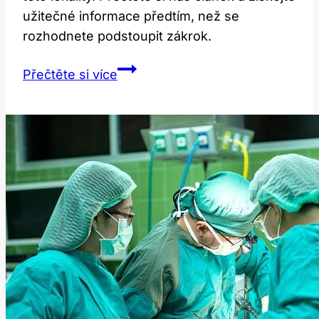
užitečné informace předtím, než se
rozhodnete podstoupit zákrok.
Zkušenosti
Přečtěte si více
s
operací
očí
v
Zlíně:
Co
byste
měli
vědět