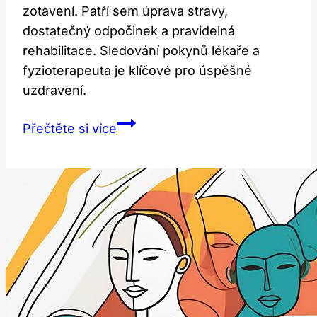
zotavení. Patří sem úprava stravy,
dostatečný odpočinek a pravidelná
rehabilitace. Sledování pokynů lékaře a
fyzioterapeuta je klíčové pro úspěšné
uzdravení.
Po
Přečtěte si více
operaci
tříselné
kýly:
Jak
se
zotavit?