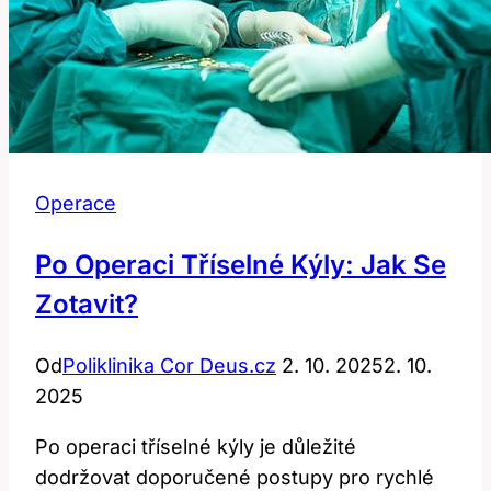
Operace
Po Operaci Tříselné Kýly: Jak Se
Zotavit?
Od
Poliklinika Cor Deus.cz
2. 10. 2025
2. 10.
2025
Po operaci tříselné kýly je důležité
dodržovat doporučené postupy pro rychlé