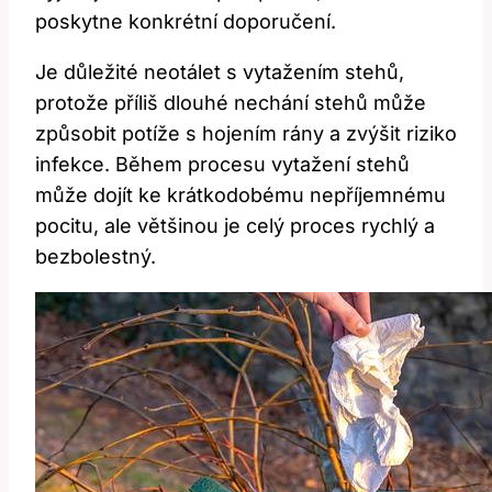
poskytne konkrétní doporučení.
Je důležité neotálet s vytažením stehů,
protože příliš dlouhé nechání stehů ‌může
způsobit ‍potíže s hojením rány a zvýšit riziko⁤
infekce. Během ‍procesu vytažení⁣ stehů
⁣může dojít ke krátkodobému nepříjemnému⁣
pocitu, ale většinou je⁤ celý ​proces rychlý a
bezbolestný.