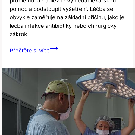
problému. Je důležité vyhledat lékařskou
pomoc a podstoupit vyšetření. Léčba se
obvykle zaměřuje na základní příčinu, jako je
léčba infekce antibiotiky nebo chirurgický
zákrok.
Jak
Přečtěte si více
léčit
zvětšené
uzliny:
Rady
a
tipy