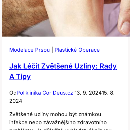
Modelace Prsou
|
Plastické Operace
Jak Léčit Zvětšené Uzliny: Rady
A Tipy
Od
Poliklinika Cor Deus.cz
13. 9. 2024
15. 8.
2024
Zvětšené uzliny mohou být známkou
infekce nebo závažnějšího zdravotního