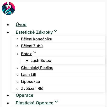
Přeskočit
na
obsah
Úvod
Estetické Zákroky
Bělení konečníku
Bělení Zubů
Botox
Lash Botox
Chemický Peeling
Lash Lift
Liposukce
Zvětšení Rtů
Operace
Plastické Operace