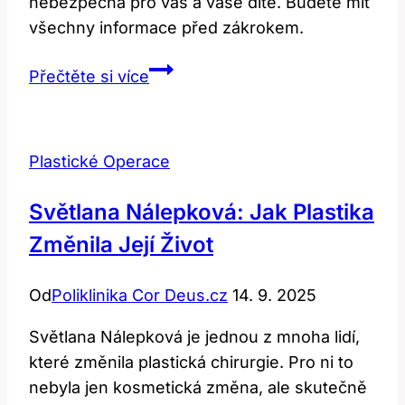
nebezpečná pro vás a vaše dítě. Budete mít
všechny informace před zákrokem.
Plastika
Přečtěte si více
prsou
a
těhotenství:
Plastické Operace
Co
musíte
Světlana Nálepková: Jak Plastika
vědět
Změnila Její Život
před
zákrokem
Od
Poliklinika Cor Deus.cz
14. 9. 2025
Světlana Nálepková je jednou z mnoha lidí,
které změnila plastická chirurgie. Pro ni to
nebyla jen kosmetická změna, ale skutečně