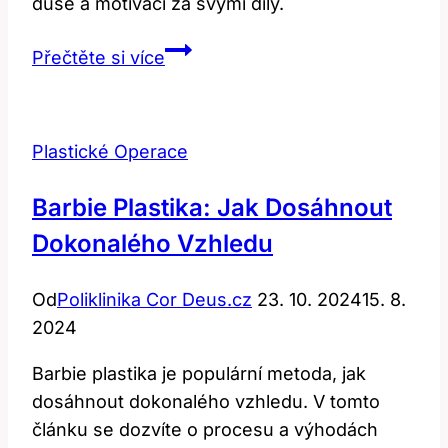
duše a motivaci za svými díly.
Bara
Přečtěte si více
Nesvadbova:
Otevřeně
o
Plastické Operace
své
plastice
Barbie Plastika: Jak Dosáhnout
Dokonalého Vzhledu
Od
Poliklinika Cor Deus.cz
23. 10. 2024
15. 8.
2024
Barbie plastika je populární metoda, jak
dosáhnout dokonalého vzhledu. V tomto
článku se dozvíte o procesu a výhodách