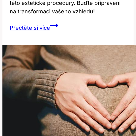
této estetické procedury. Buďte připraveni
na transformaci vašeho vzhledu!
Barbie
Přečtěte si více
plastika:
Jak
dosáhnout
dokonalého
vzhledu