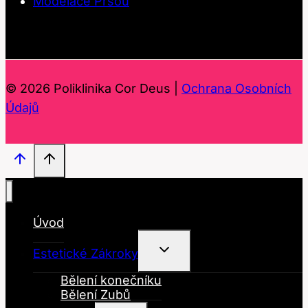
Modelace Prsou
© 2026 Poliklinika Cor Deus |
Ochrana Osobních
Údajů
Úvod
Toggle
Estetické Zákroky
Child
Menu
Bělení konečníku
Bělení Zubů