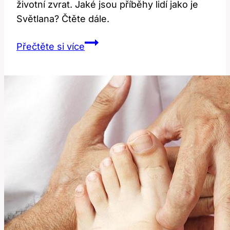
životní zvrat. Jaké jsou příběhy lidí jako je
Světlana? Čtěte dále.
Světlana
Přečtěte si více
Nálepková:
Jak
Plastika
Změnila
Její
Život