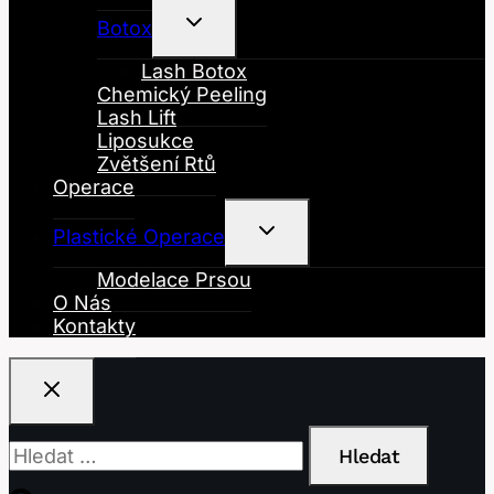
Toggle
Botox
Child
Menu
Lash Botox
Chemický Peeling
Lash Lift
Liposukce
Zvětšení Rtů
Operace
Toggle
Plastické Operace
Child
Menu
Modelace Prsou
O Nás
Kontakty
Vyhledávání