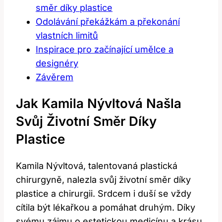
směr díky plastice
Odolávání překážkám a překonání
vlastních limitů
Inspirace pro začínající umělce a
designéry
Závěrem
Jak Kamila Nývltová Našla
Svůj Životní Směr Díky
Plastice
Kamila Nývltová, talentovaná plastická
chirurgyně, nalezla svůj životní směr díky
plastice a chirurgii. Srdcem i duší se vždy
cítila být lékařkou a pomáhat druhým. Díky
svému zájmu o estetickou medicínu a krásu