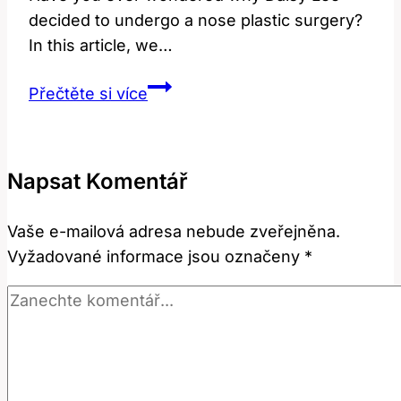
decided to undergo a nose plastic surgery?
In this article, we…
Daisy
Přečtěte si více
Lee:
Proč
se
Napsat Komentář
rozhodla
pro
Vaše e-mailová adresa nebude zveřejněna.
plastiku
Vyžadované informace jsou označeny
*
nosu