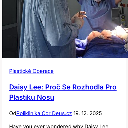
Plastické Operace
Daisy Lee: Proč Se Rozhodla Pro
Plastiku Nosu
Od
Poliklinika Cor Deus.cz
19. 12. 2025
Have you ever wondered why Daisy Lee